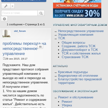
1 сообщение • Страница
1
из
1
→
Непосредственное управление
old_forum
→
Управляющая компания
→
ТСЖ
Общие вопросы
проблемы перехода на
Цитата
Создание, работа ТСЖ
непосредственное
Документооборот в ТСЖ
управление
ТСЖ и собственник жилья
Страхование ТСЖ
29 сен 2015, 19:17
С
о
Подскажите. Наш дом
о
представил протокол собрания
б
→
Красивые подъезды
щ
управляющей компании о
→
Видеоролики об отоплении
е
выходе из неё и переходе на
н
→
Благоустройство придомовой
и
непосредственное управление.
территории
е
И получили ответ:
1. Что за нашим домом
числится задолженность по
→
Ремонт и обслуживание
статье "Ремонт и содержание
Ремонт
жилья". Действительно есть
Уборка