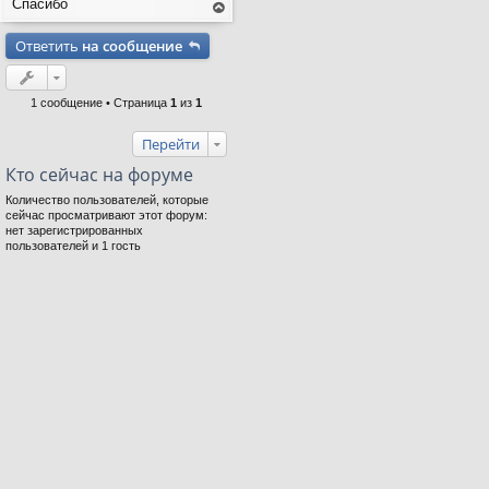
Спасибо
ер
ну
Ответить
на сообщение
ть
ся
на
ве
рх
1 сообщение • Страница
1
из
1
Перейти
Кто сейчас на форуме
Количество пользователей, которые
сейчас просматривают этот форум:
нет зарегистрированных
пользователей и 1 гость