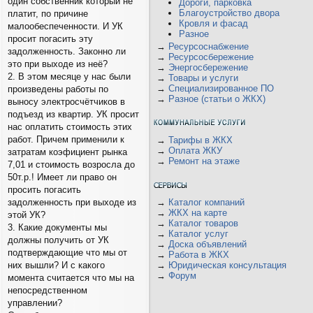
один собственник который не
Дороги, парковка
Благоустройство двора
платит, по причине
Кровля и фасад
малообеспеченности. И УК
Разное
просит погасить эту
→
Ресурсоснабжение
задолженность. Законно ли
→
Ресурсосбережение
это при выходе из неё?
→
Энергосбережение
2. В этом месяце у нас были
→
Товары и услуги
→
Специализированное ПО
произведены работы по
→
Разное (статьи о ЖКХ)
выносу электросчётчиков в
подъезд из квартир. УК просит
нас оплатить стоимость этих
работ. Причем применили к
→
Тарифы в ЖКХ
→
Оплата ЖКУ
затратам коэфициент рынка
→
Ремонт на этаже
7,01 и стоимость возросла до
50т.р.! Имеет ли право он
просить погасить
→
Каталог компаний
задолженность при выходе из
→
ЖКХ на карте
этой УК?
→
Каталог товаров
3. Какие документы мы
→
Каталог услуг
должны получить от УК
→
Доска объявлений
подтверждающие что мы от
→
Работа в ЖКХ
→
Юридическая консультация
них вышли? И с какого
→
Форум
момента считается что мы на
непосредственном
управлении?