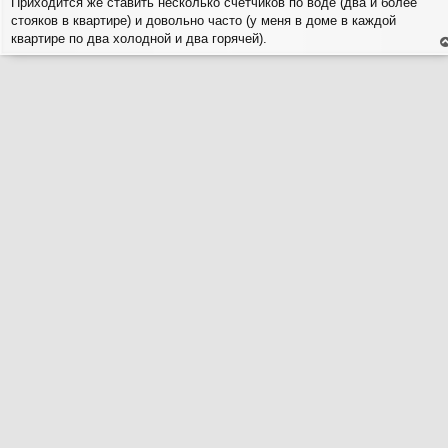
Приходится же ставить несколько счётчиков по воде (два и более
е
стояков в квартире) и довольно часто (у меня в доме в каждой
н
и
квартире по два холодной и два горячей).
е
е
н
т
с
н
в
р