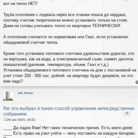
вот на тепло НЕТ!
Труба отопления с подвала через все этажжи пошла до чердака,
поэтому счетчик теоретически можно установить только на стояк.
Дома не готовы учитывать тепло по квартирно ТЕХНИЧЕСКИ!
А отопление считается по нормативам или Гкал, если установлен
общедомовой счетчик тепла.
Кроме того установка теплового счетчика удовольствие дорогое, это
не вертушка, как на воде, а электромагнитный съем, снимет десяток
показателей (даление, температура, объем, Гкал и т.д.)
Установка общедомового теплового счетчика на дом с постановкой на
учет стоит 250 - 300 тыс. рублей. на квартиру будет дешевле, но это
вам надо?
е
н
т
old_forum
с
н
в
р
Re: кто выбрал и понял способ управления непосредственно
Цитат
собранием
29 сен 2015, 19:22
С
о
____ Да ладно Вам! Нет таких технических причин. Есть мало денег.
о
____ Есть право на узел учёта — могу поставить на каждую батарею.
б
щ