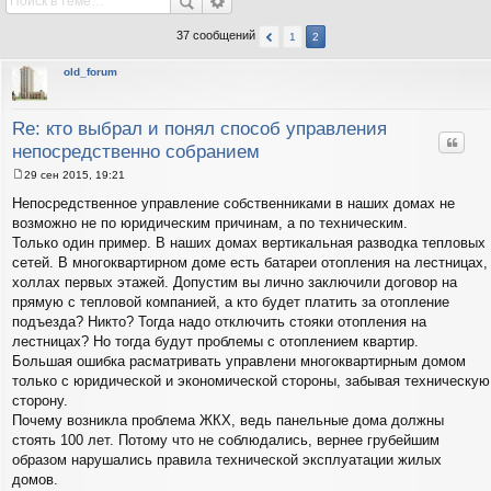
37 сообщений
1
2
old_forum
Re: кто выбрал и понял способ управления
Цитат
непосредственно собранием
29 сен 2015, 19:21
С
о
Непосредственное управление собственниками в наших домах не
о
возможно не по юридическим причинам, а по техническим.
б
щ
Только один пример. В наших домах вертикальная разводка тепловых
е
сетей. В многоквартирном доме есть батареи отопления на лестницах,
н
и
холлах первых этажей. Допустим вы лично заключили договор на
е
прямую с тепловой компанией, а кто будет платить за отопление
подъезда? Никто? Тогда надо отключить стояки отопления на
лестницах? Но тогда будут проблемы с отоплением квартир.
Большая ошибка расматривать управлени многоквартирным домом
только с юридической и экономической стороны, забывая техническую
сторону.
Почему возникла проблема ЖКХ, ведь панельные дома должны
стоять 100 лет. Потому что не соблюдались, вернее грубейшим
образом нарушались правила технической эксплуатации жилых
домов.