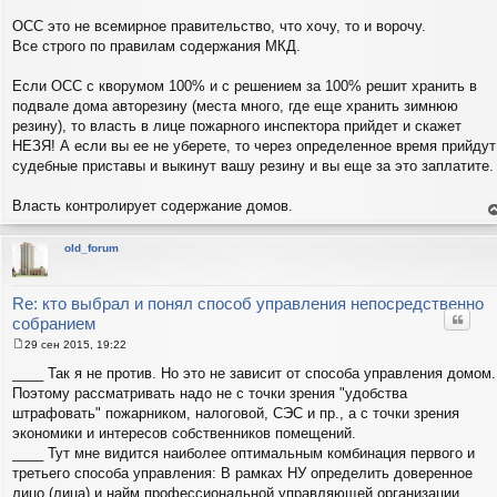
н
и
ОСС это не всемирное правительство, что хочу, то и ворочу.
е
Все строго по правилам содержания МКД.
Если ОСС с кворумом 100% и с решением за 100% решит хранить в
подвале дома авторезину (места много, где еще хранить зимнюю
резину), то власть в лице пожарного инспектора прийдет и скажет
НЕЗЯ! А если вы ее не уберете, то через определенное время прийдут
судебные приставы и выкинут вашу резину и вы еще за это заплатите.
Власть контролирует содержание домов.
е
н
т
old_forum
с
н
в
р
Re: кто выбрал и понял способ управления непосредственно
Цитат
собранием
29 сен 2015, 19:22
С
о
____ Так я не против. Но это не зависит от способа управления домом.
о
Поэтому рассматривать надо не с точки зрения "удобства
б
щ
штрафовать" пожарником, налоговой, СЭС и пр., а с точки зрения
е
экономики и интересов собственников помещений.
н
и
____ Тут мне видится наиболее оптимальным комбинация первого и
е
третьего способа управления: В рамках НУ определить доверенное
лицо (лица) и найм профессиональной управляющей организации.