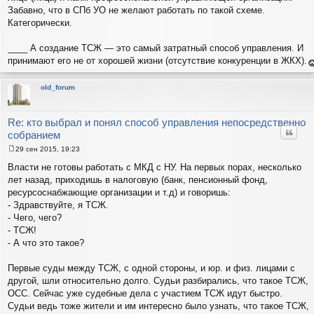
Забавно, что в СПб УО не желают работать по такой схеме.
Категорически.
____ А создание ТСЖ — это самый затратный способ управления. И
принимают его не от хорошей жизни (отсутствие конкуренции в ЖКХ).
е
н
т
old_forum
с
н
в
р
Re: кто выбрал и понял способ управления непосредственно
Цитат
собранием
29 сен 2015, 19:23
С
о
Власти не готовы работать с МКД с НУ. На первых порах, несколько
о
лет назад, приходишь в налоговую (банк, пенсионный фонд,
б
щ
ресурсоснабжающие организации и т.д) и говоришь:
е
- Здравствуйте, я ТСЖ.
н
и
- Чего, чего?
е
- ТСЖ!
- А что это такое?
Первые суды между ТСЖ, с одной стороны, и юр. и физ. лицами с
другой, шли относительно долго. Судьи разбирались, что такое ТСЖ,
ОСС. Сейчас уже судебные дела с участием ТСЖ идут быстро.
Судьи ведь тоже жители и им интересно было узнать, что такое ТСЖ,