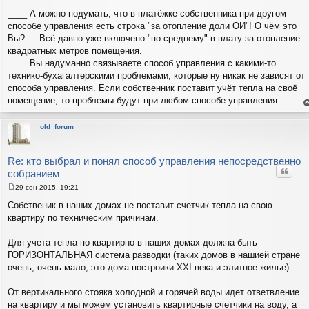
С
о
____ А можно подумать, что в платёжке собственника при другом
о
способе управления есть строка "за отопление доли ОИ"! О чём это
б
щ
Вы? — Всё давно уже включено "по среднему" в плату за отопление
е
квадратных метров помещения.
н
и
____ Вы надуманно связываете способ управления с какими-то
е
технико-бухагалтерскими проблемами, которые ну никак не зависят от
способа управления. Если собственник поставит учёт тепла на своё
помещение, то проблемы будут при любом способе управления.
е
н
т
old_forum
с
н
в
р
Re: кто выбрал и понял способ управления непосредственно
Цитат
собранием
29 сен 2015, 19:21
С
о
Собственик в наших домах не поставит счетчик тепла на свою
о
квартиру по техническим причинам.
б
щ
е
Для учета тепла по квартирно в наших домах должна быть
н
и
ГОРИЗОНТАЛЬНАЯ система разводки (таких домов в нашией стране
е
очень, очень мало, это дома построики XXI века и элитное жилье).
От вертикального стояка холодной и горячей воды идет ответвление
на квартиру и мы можем установить квартирные счетчики на воду, а