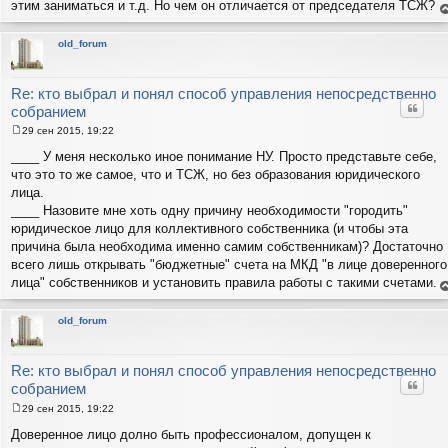
этим заниматься и т.д. Но чем он отличается от председателя ТСЖ?
е
н
т
old_forum
с
н
в
р
Re: кто выбрал и понял способ управления непосредственно
Цитат
собранием
29 сен 2015, 19:22
С
о
____ У меня несколько иное понимание НУ. Просто представьте себе,
о
что это то же самое, что и ТСЖ, но без образования юридического
б
щ
лица.
е
____ Назовите мне хоть одну причину необходимости "городить"
н
и
юридическое лицо для коллективного собственника (и чтобы эта
е
причина была необходима именно самим собственникам)? Достаточно
всего лишь открывать "бюджетные" счета на МКД "в лице доверенного
лица" собственников и установить правила работы с такими счетами.
е
н
т
old_forum
с
н
в
р
Re: кто выбрал и понял способ управления непосредственно
Цитат
собранием
29 сен 2015, 19:22
С
о
Доверенное лицо долно быть профессионалом, допущен к
о