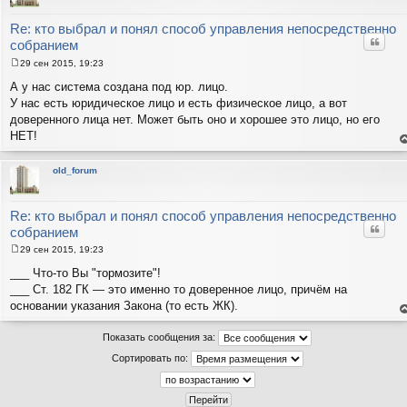
н
в
р
Re: кто выбрал и понял способ управления непосредственно
Цитат
собранием
29 сен 2015, 19:23
С
о
А у нас система создана под юр. лицо.
о
У нас есть юридическое лицо и есть физическое лицо, а вот
б
щ
доверенного лица нет. Может быть оно и хорошее это лицо, но его
е
НЕТ!
н
и
е
н
е
т
old_forum
с
н
в
р
Re: кто выбрал и понял способ управления непосредственно
Цитат
собранием
29 сен 2015, 19:23
С
о
___ Что-то Вы "тормозите"!
о
___ Ст. 182 ГК — это именно то доверенное лицо, причём на
б
щ
основании указания Закона (то есть ЖК).
е
е
н
н
и
Показать сообщения за:
т
е
с
Сортировать по:
н
в
р