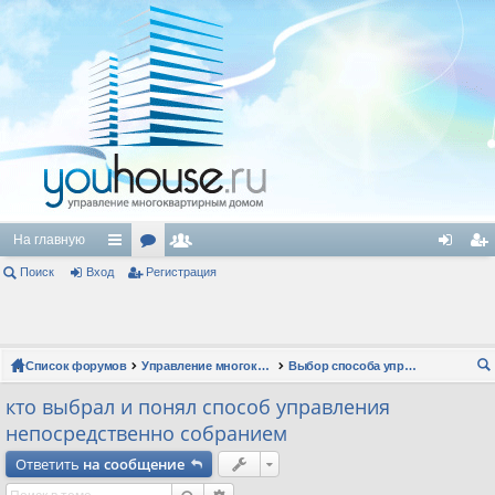
На главную
Поиск
Вход
с
ор
Регистрация
ол
хо
ег
ы
ум
ьз
д
ис
лк
ы
ов
тр
Список форумов
Управление многоквартирным домом
Выбор способа управления
и
ат
ац
ои
кто выбрал и понял способ управления
ел
ия
ск
непосредственно собранием
и
Ответить
на сообщение