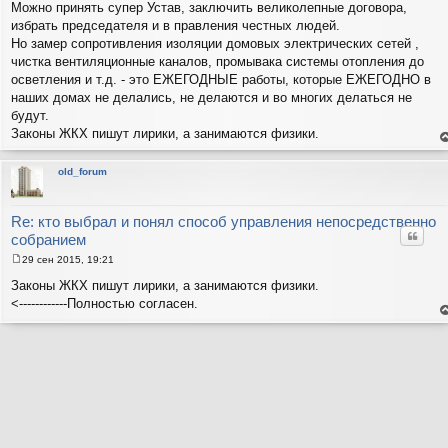
Можно принять супер Устав, заключить великолепные договора,
избрать председателя и в правления честных людей.
Но замер сопротивления изоляции домовых электрических сетей ,
чистка вентиляционные каналов, промывака системы отопления до
осветления и т.д. - это ЕЖЕГОДНЫЕ работы, которые ЕЖЕГОДНО в
наших домах не делались, не делаются и во многих делаться не
будут.
Законы ЖКХ пишут лирики, а занимаются физики.
е
н
т
old_forum
с
н
в
р
Re: кто выбрал и понял способ управления непосредственно
Цитат
собранием
29 сен 2015, 19:21
С
о
Законы ЖКХ пишут лирики, а занимаются физики.
о
<------------Полностью согласен.
б
щ
е
е
н
н
т
и
с
н
е
в
р