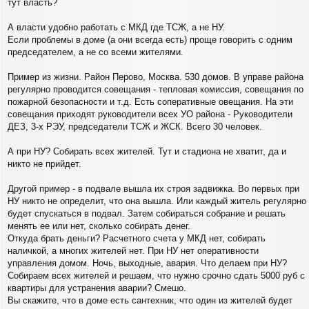
тут власть?
А власти удобно работать с МКД где ТСЖ, а не НУ.
Если проблемы в доме (а они всегда есть) проще говорить с одним
председателем, а не со всеми жителями.
Пример из жизни. Район Перово, Москва. 530 домов. В управе района
регулярно проводится совещания - тепловая комиссия, совещания по
пожарной безопасности и т.д. Есть соперативные овещания. На эти
совещания приходят руководители всех УО района - Руководители
ДЕЗ, 3-х РЭУ, председатели ТСЖ и ЖСК. Всего 30 человек.
А при НУ? Собирать всех жителей. Тут и стадиона не хватит, да и
никто не прийдет.
Другой пример - в подвале вышла их строя задвижка. Во первых при
НУ никто не определит, что она вышла. Или каждый житель регулярно
будет спускаться в подвал. Затем собираться собрание и решать
менять ее или нет, сколько собирать денег.
Откуда брать деньги? Расчетного счета у МКД нет, собирать
наличкой, а многих жителей нет. При НУ нет оперативности
управления домом. Ночь, выходные, авария. Что делаем при НУ?
Собираем всех жителей и решаем, что нужно срочно сдать 5000 руб с
квартиры для устранения аварии? Смешо.
Вы скажите, что в доме есть сантехник, что один из жителей будет