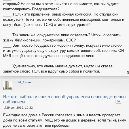
е
стороны? Но если вы в этом ни чего не понимаете, как вы будите
контролировать Председателя?
____ ТСЖ - это правление, ревизионная комиссия. Но откуда они
возьмутся? Не из тех же ли собственников помещений, кои только и
могут быть (как члены ТСЖ) этими структурами?
____ Так зачем же юридическое лицо создавать? Чтобы облегчить
жизнь Жилинспекции, пожарникам, СЭС?
____ Вам просто Государство морочит голову, искусственно сгоняя
итак уже существующую структуру коллективного собственника ОИ
МКД в ещё какое-то надуманное юридическое лицо.
____ Удивительно, что очень многие думают, будто бы сказав
заветное слово ТСЖ все вдруг само собой и появится.
е
н
т
old_forum
с
н
в
р
Re: кто выбрал и понял способ управления непосредственно
Цитат
собранием
29 сен 2015, 19:22
С
о
Ежегодно все дома в России готовятся к зиме и власть проверяет
о
дома по всем статьям. МКД это не домик в деревне, если ты на зиму
б
щ
дров не заготовил это твои проблемы.
е