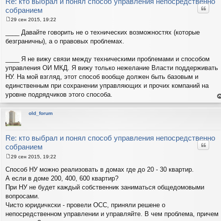
Re: кто выбрал и понял способ управления непосредственно
Цитат
собранием
29 сен 2015, 19:22
С
о
____ Давайте говорить не о технических возможностях (которые
о
безграничны), а о правовых проблемах.
б
щ
е
____ Я не вижу связи между техническими проблемами и способом
н
и
управления ОИ МКД. Я вижу только нежелание Власти поддерживать
е
НУ. На мой взгляд, этот способ вообще должен быть базовым и
единственным при сохранении управляющих и прочих компаний на
уровне подрядчиков этого способа.
е
н
т
old_forum
с
н
в
р
Re: кто выбрал и понял способ управления непосредственно
Цитат
собранием
29 сен 2015, 19:22
С
о
Способ НУ можно реализовать в домах где до 20 - 30 квартир.
о
А если в доме 200, 400, 600 квартир?
б
щ
При НУ не будет каждый собственник заниматься общедомовыми
е
вопросами.
н
и
Чисто юридичкски - провели ОСС, приняли решене о
е
непосредственном управлении и управляйте. В чем проблема, причем