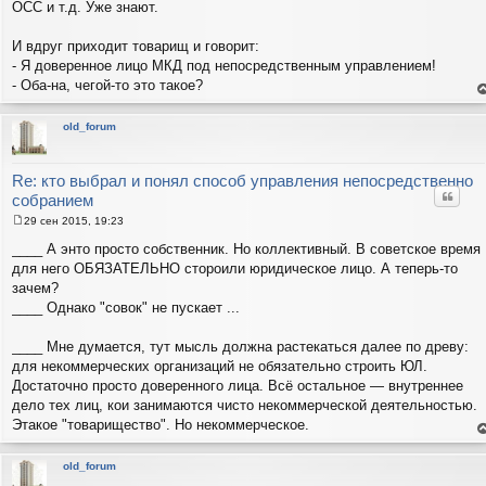
ОСС и т.д. Уже знают.
И вдруг приходит товарищ и говорит:
- Я доверенное лицо МКД под непосредственным управлением!
- Оба-на, чегой-то это такое?
е
н
т
old_forum
с
н
в
р
Re: кто выбрал и понял способ управления непосредственно
Цитат
собранием
29 сен 2015, 19:23
С
о
____ А энто просто собственник. Но коллективный. В советское время
о
для него ОБЯЗАТЕЛЬНО стороили юридическое лицо. А теперь-то
б
щ
зачем?
е
____ Однако "совок" не пускает ...
н
и
е
____ Мне думается, тут мысль должна растекаться далее по древу:
для некоммерческих организаций не обязательно строить ЮЛ.
Достаточно просто доверенного лица. Всё остальное — внутреннее
дело тех лиц, кои занимаются чисто некоммерческой деятельностью.
Этакое "товарищество". Но некоммерческое.
е
н
т
old_forum
с