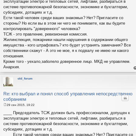
эксплуатации электро и тепловых сетей, лифтами, разбираться в
б
щ
системе противопожарной безопасности, экономике и бухгалтерии,
е
субсидиях, дотациях и т.д.
н
и
Ести такой человек среди ваших знакомых? Нет? Пригласите со
е
стороны? Но если вы в этом ни чего не понимаете, как вы будите
контролировать "доверенного" человека?
ТСЖ - это правление, ревизионная комиссия.
Жилинспекция, пожарники нашли нарушения в содержании общего
имущества - кого штрафовать? кто будет устранять замечания? Все
собственники скажут - А это не мое, я к подвалу не имею ни какого
отношения.
Кроме того - уехало,заболело доверенное лицо. МКД не управляем.
Анархия.
е
н
т
old_forum
с
н
в
р
Re: кто выбрал и понял способ управления непосредственно
Цитат
собранием
29 сен 2015, 19:22
С
о
____ Председатель ТСЖ должен быть профессионалом, допущен к
о
эксплуатации электро и тепловых сетей, лифтами, разбираться в
б
щ
системе противопожарной безопасности, экономике и бухгалтерии,
е
субсидиях, дотациях и т.д.
н
и
____ Ести такой человек среди ваших знакомых? Нет? Пригласите со