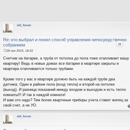
old_forum
Re: кто выбрал и понял способ управления непосредственно
Цитат
собранием
29 сен 2015, 19:22
С
о
Счетчик на батарее, а труба от потолка до пола тоже отапливает вашу
о
квартиру! Ведь в новых домах все батареи в квартире закрыты и
б
щ
квартира отапливается только трубами.
е
н
и
Кроме того у вас в квартире должно быть на каждой трубе два
е
датчика. Один в районе пола (вход тепла) и второй на потолке
(выход). И разница показаний между входом и выходом и есть тепло
комнаты!!! И так в каждой комнате!
И вам это надо? Тем более квартиные приборы учета ставит жилец за
свой счет, а не УО.
е
н
т
old_forum
с
н
в
р