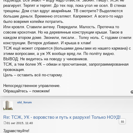
подъезда. Все знают – воду надо отвести. Звонят. Пишут. ЖЭК не
реагирует. Терпят и терпят. До тех пор, пока угол не осел. В стенах
трещины. Дом стал вдруг аварийным. ТВ смотрите? Выделяются
большие деньги. Временно отселяют. Капремонт. А всего-то надо
было вовремя копейки потратить.
Или кровля. Ставили антену. Повредили. Малость. Протечка то
совсем крохотная. Но на деревянные конструкции крыши. Такое в
каждом втором доме. Звонили, писали... Толку ноль. С годами сгнили
конструкции. Ветерок добавил. И крыша в хлам!
ТСЖ ещё может справится (большими деньгами из нашего кармана) с
этими вопросами, а уж УК вообще вряд ли. По полёту видно.
ВЫВОД: Не ведитесь на поводу у чиновников.
ТСЖ, а тем более УК – обман и просчитанная, запрограммированная
провокация.
Цель – оставить всё по-старому.
Непосредственное управление.
Обращайтесь – поможем!
е
н
т
old_forum
с
н
в
р
Re: ТСЖ, УК - воровство и путь к разрухе! Только НОУД!
Цитат
01 окт 2015, 11:40
С
о
Здравствуйте!
о