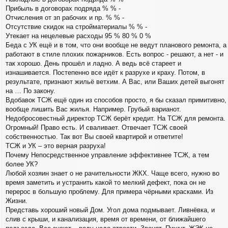
Прибыль в договорах подряда % % -
Отчисления от зп рабочих и пр. % % -
Отсутствие скидок на стройматериалы % % -
Утекает на нецелевые расходы 95 % 80 % 0 %
Беда с УК ещё и в том, что они вообще не ведут планового ремонта, а
работают в стиле плохих пожарников. Есть вопрос - решают, а нет - и
так хорошо. День прошёл и ладно. А ведь всё стареет и
изнашивается. Постепенно все идёт к разрухе и краху. Потом, в
результате, признают жильё ветхим. А Вас, или Ваших детей выгонят
на … По закону.
Вдобавок ТСЖ ещё один из способов просто, я бы сказал примитивно,
вообще лишить Вас жилья. Например. Грубый варианот.
Недобросовестный директор ТСЖ берёт кредит. На ТСЖ для ремонта.
Огромный! Право есть. И сваливает. Отвечает ТСЖ своей
собственностью. Так вот Вы своей квартирой и ответите!
ТСЖ и УК – это верная разруха!
Почему Непосредственное управление эффективнее ТСЖ, а тем
более УК?
Любой хозяин знает о не рачительности ЖКХ. Чаще всего, нужно во
время заметить и устранить какой то мелкий дефект, пока он не
перерос в большую проблему. Для примера чёрными красками. Из
Жизни.
Представь хороший новый Дом. Угол дома подмывает. Ливнёвка, и
слив с крыши, и канализация, время от времени, от ближайшего