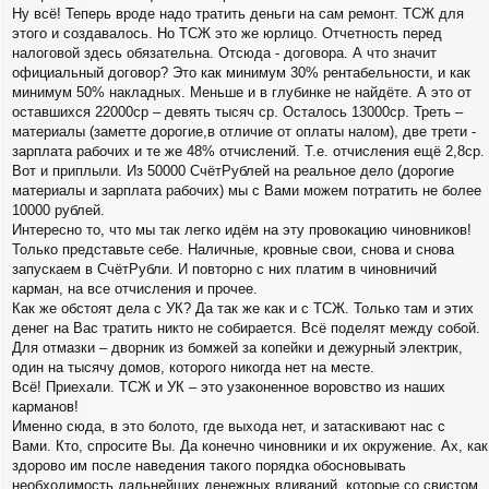
Ну всё! Теперь вроде надо тратить деньги на сам ремонт. ТСЖ для
этого и создавалось. Но ТСЖ это же юрлицо. Отчетность перед
налоговой здесь обязательна. Отсюда - договора. А что значит
официальный договор? Это как минимум 30% рентабельности, и как
минимум 50% накладных. Меньше и в глубинке не найдёте. А это от
оставшихся 22000ср – девять тысяч ср. Осталось 13000ср. Треть –
материалы (заметте дорогие,в отличие от оплаты налом), две трети -
зарплата рабочих и те же 48% отчислений. Т.е. отчисления ещё 2,8ср.
Вот и приплыли. Из 50000 СчётРублей на реальное дело (дорогие
материалы и зарплата рабочих) мы с Вами можем потратить не более
10000 рублей.
Интересно то, что мы так легко идём на эту провокацию чиновников!
Только представьте себе. Наличные, кровные свои, снова и снова
запускаем в СчётРубли. И повторно с них платим в чиновничий
карман, на все отчисления и прочее.
Как же обстоят дела с УК? Да так же как и с ТСЖ. Только там и этих
денег на Вас тратить никто не собирается. Всё поделят между собой.
Для отмазки – дворник из бомжей за копейки и дежурный электрик,
один на тысячу домов, которого никогда нет на месте.
Всё! Приехали. ТСЖ и УК – это узаконенное воровство из наших
карманов!
Именно сюда, в это болото, где выхода нет, и затаскивают нас с
Вами. Кто, спросите Вы. Да конечно чиновники и их окружение. Ах, как
здорово им после наведения такого порядка обосновывать
необходимость дальнейших денежных вливаний, которые со свистом