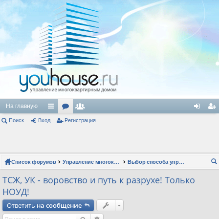
На главную
Поиск
Вход
с
ор
Регистрация
ол
хо
ег
ы
ум
ьз
д
ис
лк
ы
ов
тр
Список форумов
Управление многоквартирным домом
Выбор способа управления
и
ат
ац
ои
ТСЖ, УК - воровство и путь к разрухе! Только
ел
ия
ск
НОУД!
и
Ответить
на сообщение