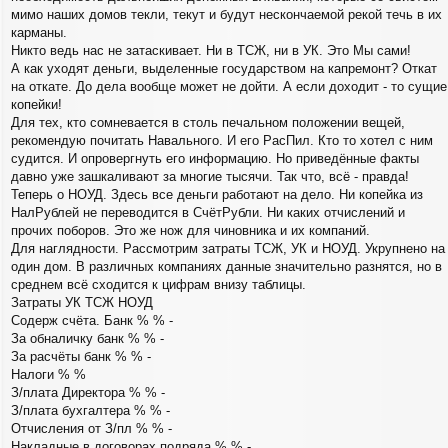
мимо наших домов текли, текут и будут нескончаемой рекой течь в их
карманы.
Никто ведь нас не затаскивает. Ни в ТСЖ, ни в УК. Это Мы сами!
А как уходят деньги, выделенные государством на капремонт? Откат
на откате. До дела вообще может не дойти. А если доходит - то сущие
копейки!
Для тех, кто сомневается в столь печальном положении вещей,
рекомендую почитать Навального. И его РасПил. Кто то хотел с ним
судится. И опровергнуть его информацию. Но приведённые факты
давно уже зашкаливают за многие тысячи. Так что, всё - правда!
Теперь о НОУД. Здесь все деньги работают на дело. Ни копейка из
НалРублей не переводится в СчётРубли. Ни каких отчислений и
прочих поборов. Это же нож для чиновника и их компаний.
Для наглядности. Рассмотрим затраты ТСЖ, УК и НОУД. Укрупнено на
один дом. В различных компаниях данные значительно разнятся, но в
среднем всё сходится к цифрам внизу таблицы.
Затраты УК ТСЖ НОУД
Содерж счёта. Банк % % -
За обналичку банк % % -
За расчёты банк % % -
Налоги % %
З/плата Директора % % -
З/плата бухгалтера % % -
Отчисления от З/пл % % -
Накладные в договорах подряда % % -