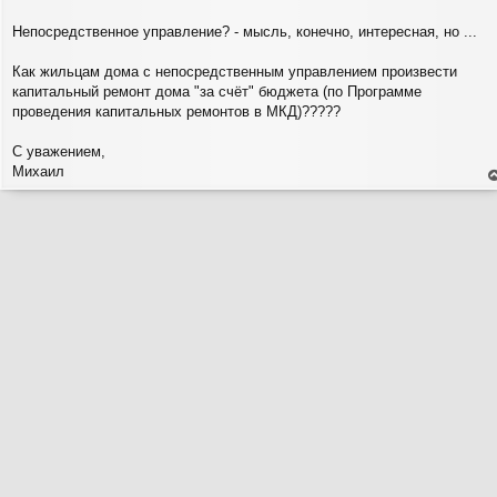
б
щ
Непосредственное управление? - мысль, конечно, интересная, но ...
е
н
и
Как жильцам дома с непосредственным управлением произвести
е
капитальный ремонт дома "за счёт" бюджета (по Программе
проведения капитальных ремонтов в МКД)?????
С уважением,
Михаил
е
н
т
с
н
в
р