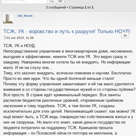
3 сообщений • Страница
1
из
1
old_forum
ТСЖ, УК - воровство и путь к разрухе! Только НОУД!
Цитат
01 окт 2015, 11:39
С
о
ТСЖ, УК и НОУД.
о
Непосредственное управление в многоквартирном доме, несомненно,
б
щ
выгоднее и эффективнее, нежели ТСЖ или УК. Это видно сразу и
е
каждому. Наверняка многие хотели бы её внедрить. Но информации
н
и
мало. И не на слуху она...
е
Тому, кто захочет внедрить, всячески поможем и научим. Бесплатно.
Просто во имя идеи. Что бы одной болячкой меньше стало!
Почему эту форму управления замалчивают и ей так мало уделяется
внимания и со стороны государственных мужей и со стороны публики?
Всё просто. В стране идёт криминальный передел. Все заняты
распилом бюджетов различных уровней, откровенным грабежом
населения и тому подобное. ТСЖ, а тем более УК, созданы
исключительно для этих целей. Непонимающий скажет: как можно! УК
ещё может быть, а ТСЖ ведь товарищество собственников жилья и у
них не своруешь. Но мало кто знает, какие деньги государство из
бюджета потратило на поддержку ТСЖ. Краешком прошла
информация – по Псковской области полтора не миллиона, а