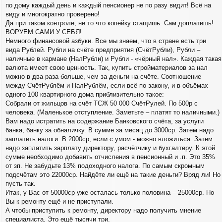
по дому каждый день и каждый пенсионер не по разу видит! Всё на
виду и многократно проверено!
Да при таком контроле, не то что копейку стащишь. Сам доплатишь!
ВОРУЕМ САМИ У СЕБЯ!
Немного финансовой азбуки. Все мы знаем, что в стране есть три
вида Рублей. Рубли на счёте предприятия (СчётРубли), Рубли –
наличные в кармане (НалРубли) и Рубли - «чёрный нал». Каждая такая
валюта имеет свою ценность. Так, купить стройматериалов за нал
можно в два раза больше, чем за деньги на счёте. Соотношение
между СчётРублём и НалРублём, если всё по закону, и в объёмах
одного 100 квартирного дома приблизительно такое:
Собрали от жильцов на счёт ТСЖ 50 000 СчётРулей. По 500р с
человека. (Маленькое отступление. Заметьте – платят то наличными.)
Вам надо истратить на содержание Банковского счёта, за услуги
банка, банку за обналичку. В сумме за месяц до 3000ср. Затем надо
заплатить налоги. В 2000ср, если с умом - можно вложиться. Затем
надо заплатить зарплату директору, расчётчику и бухгалтеру. К этой
сумме необходимо добавить отчисления в пенсионный и .п. Это 35%
от зп. Не забудьте 13% подоходного налога. По самым скромным
подсчётам это 22000ср. Найдёте ли ещё на такие деньги? Вряд ли! Но
пусть так.
Итак, у Вас от 50000ср уже осталась только половина – 25000ср. Но
Вы к ремонту ещё и не приступали.
А чтобы приступить к ремонту, директору надо получить мнение
специалиста. Это ещё тысячи три.