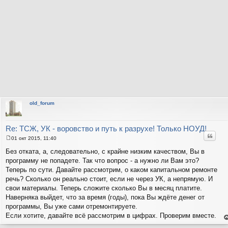
old_forum
Re: ТСЖ, УК - воровство и путь к разрухе! Только НОУД!
Цитат
01 окт 2015, 11:40
С
о
Без отката, а, следовательно, с крайне низким качеством, Вы в
о
программу не попадете. Так что вопрос - а нужно ли Вам это?
б
щ
Теперь по сути. Давайте рассмотрим, о каком капитальном ремонте
е
речь? Сколько он реально стоит, если не через УК, а непрямую. И
н
и
свои материалы. Теперь сложите сколько Вы в месяц платите.
е
Наверняка выйдет, что за время (годы), пока Вы ждёте денег от
программы, Вы уже сами отремонтируете.
Если хотите, давайте всё рассмотрим в цифрах. Проверим вместе.
е
н