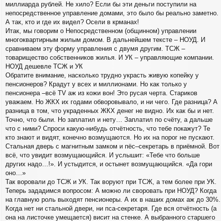
миллиарда рублей. Не хило? Если бы эти деньги поступили на
непосредственное управление домами, это было бы реально заметно.
А так, кто и где их видел? Осели в крманах!
Итак, мы говорим о Непосредственном (общинном) управлении
многоквартирным жилым домом. В дальнейшем тексте – НОУД. И
сравниваем эту форму управления с двумя другим. ТСЖ –
товарищество собственников жилья. И УК – управляющие компании.
НОУД дешевле ТСЖ и УК
Обратите внимание, насколько трудно украсть живую копейку у
пенсионеров? Крадут у всех и миллионами. Но как только у
пенсионера –всё TV аж из кожи вон! Это русая черта. Стариков
уважаем. Но ЖКХ их годами обворовывало, и ни чего. Где разница? А
разница в том, что украденных ЖКХ денег не видно. Их как бы и нет.
Точно, что были. Но заплатил и нету… Заплатил по счёту, а дальше
что с ними? Спроси какую-нибудь отчётность, что тебе покажут? Те
кто знают и видят, конечно возмущаются. Но их на порог не пускают.
Стальная дверь с магнитным замком и пёс–секретарь в приёмной. Вот
всё, что увидит возмущающийся. И услышит: «Тебе что больше
других надо…!». И устыдится, и остынет возмущающийся. «Да гори
оно…»
Так воровали до ТСЖ и УК. Так воруют при ТСЖ, а тем более при УК.
Теперь зададимся вопросом: А можно ли своровать при НОУД? Когда
на главную роль выходят пенсионеры. А их в наших домах аж до 30%.
Когда нет ни стальной двери, ни пса-секретаря. Где вся отчётность (а
она на листочке умещается) висит на стенке. А выбранного старшего