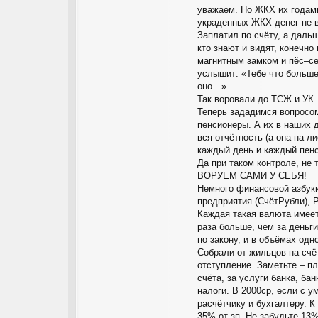
уважаем. Но ЖКХ их годами 
украденных ЖКХ денег не ви
Заплатил по счёту, а дальш
кто знают и видят, конечно
магнитным замком и пёс–се
услышит: «Тебе что больше
оно…»
Так воровали до ТСЖ и УК.
Теперь зададимся вопросом
пенсионеры. А их в наших д
вся отчётность (а она на л
каждый день и каждый пенс
Да при таком контроле, не
ВОРУЕМ САМИ У СЕБЯ!
Немного финансовой азбуки.
предприятия (СчётРубли), 
Каждая такая валюта имеет
раза больше, чем за деньг
по закону, и в объёмах одн
Собрали от жильцов на счё
отступление. Заметьте – п
счёта, за услуги банка, ба
налоги. В 2000ср, если с у
расчётчику и бухгалтеру. К
35% от зп. Не забудьте 13