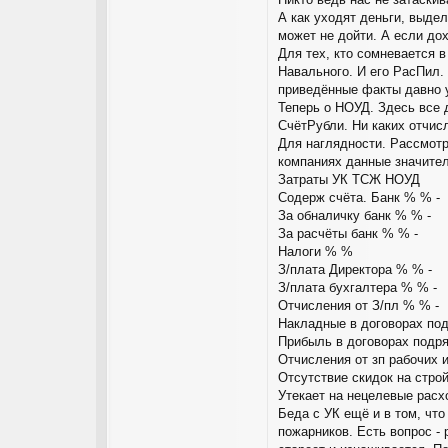
А как уходят деньги, выде
может не дойти. А если дох
Для тех, кто сомневается 
Навального. И его РасПил.
приведённые факты давно у
Теперь о НОУД. Здесь все 
СчётРубли. Ни каких отчисл
Для наглядности. Рассмотр
компаниях данные значител
Затраты УК ТСЖ НОУД
Содерж счёта. Банк % % -
За обналичку банк % % -
За расчёты банк % % -
Налоги % %
З/плата Директора % % -
З/плата бухгалтера % % -
Отчисления от З/пл % % -
Накладные в договорах по
Прибыль в договорах подр
Отчисления от зп рабочих и
Отсутствие скидок на стро
Утекает на нецелевые рас
Беда с УК ещё и в том, что
пожарников. Есть вопрос - 