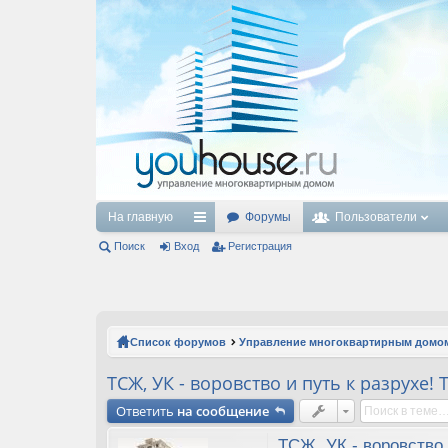
На главную
Форумы
Пользователи
Поиск
Вход
с
Регистрация
ы
лк
и
Список форумов
Управление многоквартирным домо
ТСЖ, УК - воровство и путь к разрухе!
Ответить
на сообщение
ТСЖ, УК - воровство 