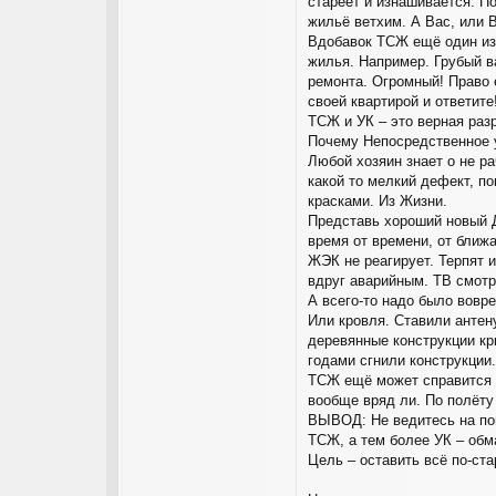
стареет и изнашивается. По
жильё ветхим. А Вас, или 
Вдобавок ТСЖ ещё один из 
жилья. Например. Грубый в
ремонта. Огромный! Право 
своей квартирой и ответите
ТСЖ и УК – это верная раз
Почему Непосредственное 
Любой хозяин знает о не р
какой то мелкий дефект, п
красками. Из Жизни.
Представь хороший новый Д
время от времени, от ближа
ЖЭК не реагирует. Терпят и
вдруг аварийным. ТВ смот
А всего-то надо было вовре
Или кровля. Ставили антен
деревянные конструкции кр
годами сгнили конструкции
ТСЖ ещё может справится (
вообще вряд ли. По полёту
ВЫВОД: Не ведитесь на по
ТСЖ, а тем более УК – обм
Цель – оставить всё по-ста