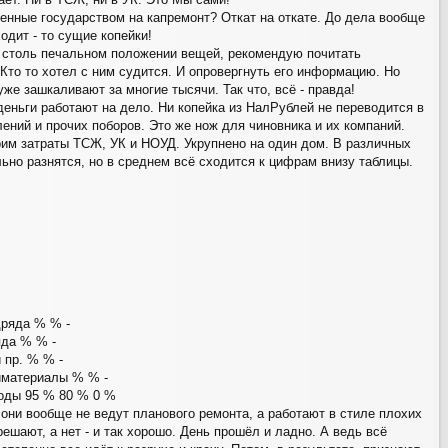
ленные государством на капремонт? Откат на откате. До дела вообще
одит - то сущие копейки!
в столь печальном положении вещей, рекомендую почитать
 Кто то хотел с ним судится. И опровергнуть его информацию. Но
же зашкаливают за многие тысячи. Так что, всё - правда!
деньги работают на дело. Ни копейка из НалРублей не переводится в
ений и прочих поборов. Это же нож для чиновника и их компаний.
им затраты ТСЖ, УК и НОУД. Укрупнено на один дом. В различных
ьно разнятся, но в среднем всё сходится к цифрам внизу таблицы.
дряда % % -
яда % % -
 пр. % % -
йматериалы % % -
ходы 95 % 80 % 0 %
 они вообще не ведут планового ремонта, а работают в стиле плохих
решают, а нет - и так хорошо. День прошёл и ладно. А ведь всё