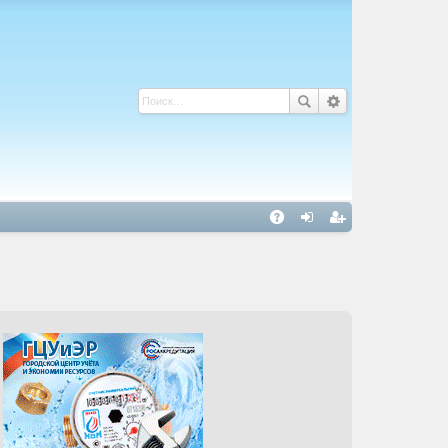
С
A
хо
ег
Q
д
ис
тр
ац
ия