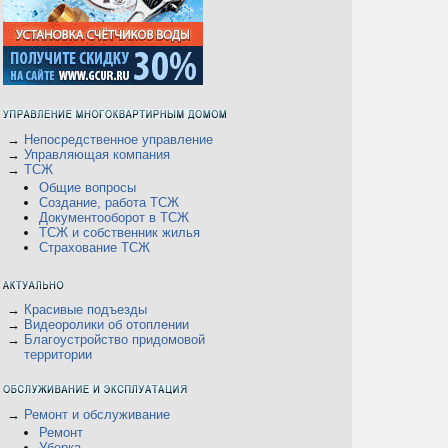
а
→
Непосредственное управление
→
Управляющая компания
→
ТСЖ
Общие вопросы
Создание, работа ТСЖ
Документооборот в ТСЖ
ТСЖ и собственник жилья
Страхование ТСЖ
→
Красивые подъезды
→
Видеоролики об отоплении
→
Благоустройство придомовой
территории
→
Ремонт и обслуживание
Ремонт
Уборка