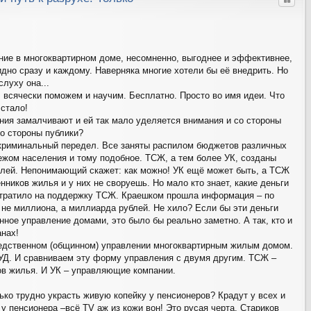
Цитат
ие в многоквартирном доме, несомненно, выгоднее и эффективнее,
дно сразу и каждому. Наверняка многие хотели бы её внедрить. Но
луху она...
, всячески поможем и научим. Бесплатно. Просто во имя идеи. Что
стало!
ия замалчивают и ей так мало уделяется внимания и со стороны
о стороны публики?
 криминальный передел. Все заняты распилом бюджетов различных
ежом населения и тому подобное. ТСЖ, а тем более УК, созданы
елей. Непонимающий скажет: как можно! УК ещё может быть, а ТСЖ
ников жилья и у них не своруешь. Но мало кто знает, какие деньги
отратило на поддержку ТСЖ. Краешком прошла информация – по
 не миллиона, а миллиарда рублей. Не хило? Если бы эти деньги
нное управление домами, это было бы реально заметно. А так, кто и
анах!
редственном (общинном) управлении многоквартирным жилым домом.
УД. И сравниваем эту форму управления с двумя другим. ТСЖ –
ов жилья. И УК – управляющие компании.
ько трудно украсть живую копейку у пенсионеров? Крадут у всех и
у пенсионера –всё TV аж из кожи вон! Это русая черта. Стариков