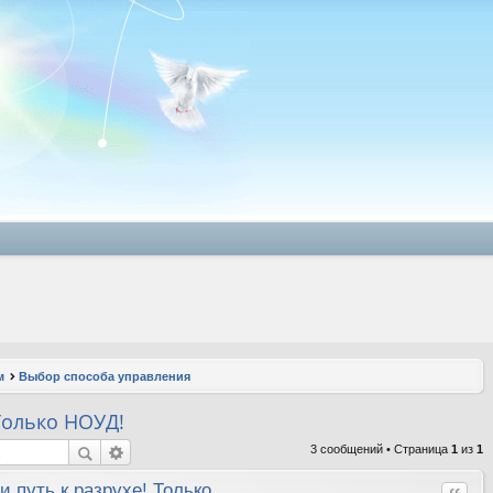
м
Выбор способа управления
 Только НОУД!
3 сообщений • Страница
1
из
1
и путь к разрухе! Только