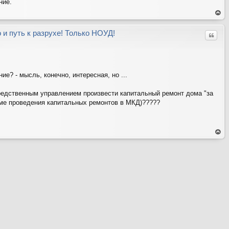
ние.
ер
ну
ть
 и путь к разрухе! Только НОУД!
Цитат
ся
на
ве
рх
е? - мысль, конечно, интересная, но ...
редственным управлением произвести капитальный ремонт дома "за
мме проведения капитальных ремонтов в МКД)?????
ер
ну
ть
ся
на
ве
рх