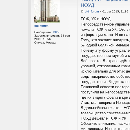
НОУД!
old_forum
»
01 окт 2015, 11:39
С
о
ТСЖ, УК и НОУД.
о
Непосредственное управлен
б
old_forum
щ
нежели ТСЖ или УК. Это ви
е
Сообщений:
1929
информации мало. И не на с
н
Зарегистрирован:
23 сен
и
2015, 10:56
Тому, кто захочет внедрить
е
Откуда:
Москва
бы одной болячкой меньше 
Почему эту форму управлен
государственных мужей и с
Всё просто. В стране идёт
уровней, откровенным граб
исключительно для этих ц
ведь товарищество собствен
государство из бюджета п
Псковской области полтора
поступили на непосредстве
где их видел? Осели в крм
Итак, мы говорим о Непос
В дальнейшем тексте – НО
товарищество собственник
НОУД дешевле ТСЖ и УК
Обратите внимание, наскол
миллионами. Но как только 