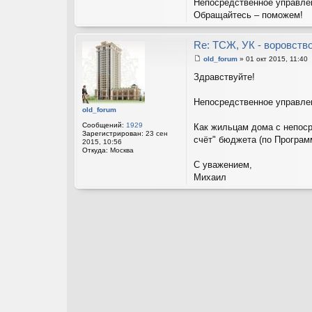
Непосредственное управле
Обращайтесь – поможем!
Re: ТСЖ, УК - воровство
old_forum
»
01 окт 2015, 11:40
С
о
Здравствуйте!
о
б
щ
Непосредственное управлени
е
old_forum
н
и
Сообщений:
1929
Как жильцам дома с непос
е
Зарегистрирован:
23 сен
счёт" бюджета (по Програ
2015, 10:56
Откуда:
Москва
С уважением,
Михаил