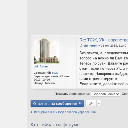
Re: ТСЖ, УК - воровство
old_forum
»
01 окт 2015, 11:40
С
о
Без отката, а, следователь
о
вопрос - а нужно ли Вам эт
б
щ
Теперь по сути. Давайте р
е
old_forum
стоит, если не через УК, 
н
и
Сообщений:
1929
платите. Наверняка выйдет,
е
Зарегистрирован:
23 сен
сами отремонтируете.
2015, 10:56
Откуда:
Москва
Если хотите, давайте всё 
Показать сообщения за:
Сор
Ответить
на сообщение
Вернуться в «Выбор способа управления»
Кто сейчас на форуме