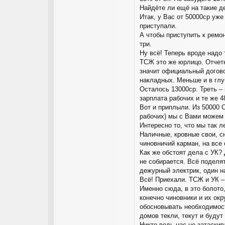
Найдёте ли ещё на такие де
Итак, у Вас от 50000ср уже
приступали.
А чтобы приступить к ремо
три.
Ну всё! Теперь вроде надо 
ТСЖ это же юрлицо. Отчетн
значит официальный догов
накладных. Меньше и в глуб
Осталось 13000ср. Треть – 
зарплата рабочих и те же 4
Вот и приплыли. Из 50000 
рабочих) мы с Вами можем 
Интересно то, что мы так л
Наличные, кровные свои, с
чиновничий карман, на все 
Как же обстоят дела с УК? 
не собирается. Всё поделят
дежурный электрик, один на
Всё! Приехали. ТСЖ и УК –
Именно сюда, в это болото,
конечно чиновники и их окр
обосновывать необходимос
домов текли, текут и будут
Никто ведь нас не затаскив