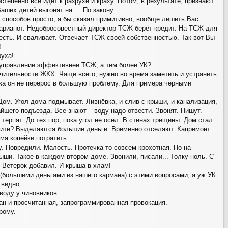
степенно все идёт к разрухе и краху. Потом, в результате, признают
Ваших детей выгонят на … По закону.
способов просто, я бы сказал примитивно, вообще лишить Вас
арианот. Недобросовестный директор ТСЖ берёт кредит. На ТСЖ для
есть. И сваливает. Отвечает ТСЖ своей собственностью. Так вот Вы
!
руха!
управление эффективнее ТСЖ, а тем более УК?
ачительности ЖКХ. Чаще всего, нужно во время заметить и устранить
ока он не перерос в большую проблему. Для примера чёрными
ом. Угол дома подмывает. Ливнёвка, и слив с крыши, и канализация,
йшего подъезда. Все знают – воду надо отвести. Звонят. Пишут.
 терпят. До тех пор, пока угол не осел. В стенах трещины. Дом стал
рите? Выделяются большие деньги. Временно отселяют. Капремонт.
мя копейки потратить.
у. Повредили. Малость. Протечка то совсем крохотная. Но на
ыши. Такое в каждом втором доме. Звонили, писали... Толку ноль. С
. Ветерок добавил. И крыша в хлам!
большими деньгами из нашего кармана) с этими вопросами, а уж УК
 видно.
воду у чиновников.
ан и просчитанная, запрограммированная провокация.
рому.