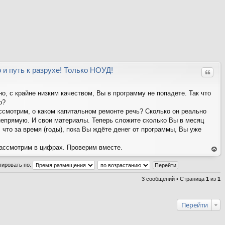
 и путь к разрухе! Только НОУД!
Цитат
но, с крайне низким качеством, Вы в программу не попадете. Так что
о?
ассмотрим, о каком капитальном ремонте речь? Сколько он реально
а непрямую. И свои материалы. Теперь сложите сколько Вы в месяц
 что за время (годы), пока Вы ждёте денег от программы, Вы уже
рассмотрим в цифрах. Проверим вместе.
ер
ну
тировать по:
ть
ся
на
3 сообщений • Страница
1
из
1
ве
рх
Перейти