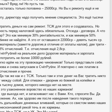
ньги? Вряд ли! Но пусть так.
 осталась только половина – 25000ср. Но Вы к ремонту ещё и не
нту, директору надо получить мнение специалиста. Это ещё тысячи
тратить деньги на сам ремонт. ТСЖ для этого и создавалось. Но
ость перед налоговой здесь обязательна. Отсюда - договора. А что
ор? Это как минимум 30% рентабельности, и как минимум 50%
инке не найдёте. А это от оставшихся 22000ср – девять тысяч ср.
материалы (заметте дорогие,в отличие от оплаты налом), две трети -
8% отчислений. Т.е. отчисления ещё 2,8ср.
СчётРублей на реальное дело (дорогие материалы и зарплата
потратить не более 10000 рублей.
егко идём на эту провокацию чиновников! Только представьте себе.
нова и снова запускаем в СчётРубли. И повторно с них платим в
отчисления и прочее.
Да так же как и с ТСЖ. Только там и этих денег на Вас тратить никто
 между собой. Для отмазки – дворник из бомжей за копейки и
 тысячу домов, которого никогда нет на месте.
 это узаконенное воровство из наших карманов!
 где выхода нет, и затаскивают нас с Вами. Кто, спросите Вы. Да
ужение. Ах, как здорово им после наведения такого порядка
ть дальнейших денежных вливаний, которые со свистом мимо наших
 нескончаемой рекой течь в их карманы.
ает. Ни в ТСЖ, ни в УК. Это Мы сами!