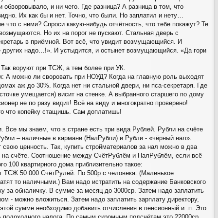
обворовывало, и ни чего. Где разница? А разница в том, что
дно. Их как бы и нет. Точно, что были. Но заплатил и нету…
е что с ними? Спроси какую-нибудь отчётность, что тебе покажут? Те
 возмущаются. Но их на порог не пускают. Стальная дверь с
кретарь в приёмной. Вот всё, что увидит возмущающийся. И
 других надо…!». И устыдится, и остынет возмущающийся. «Да гори
 Так воруют при ТСЖ, а тем более при УК.
: А можно ли своровать при НОУД? Когда на главную роль выходят
омах аж до 30%. Когда нет ни стальной двери, ни пса-секретаря. Где
источке умещается) висит на стенке. А выбранного старшего по дому
ионер не по разу видит! Всё на виду и многократно проверено!
 то что копейку стащишь. Сам доплатишь!
 Все мы знаем, что в стране есть три вида Рублей. Рубли на счёте
Рубли – наличные в кармане (НалРубли) и Рубли - «чёрный нал».
 свою ценность. Так, купить стройматериалов за нал можно в два
и на счёте. Соотношение между СчётРублём и НалРублём, если всё
ого 100 квартирного дома приблизительно такое:
т ТСЖ 50 000 СчётРулей. По 500р с человека. (Маленькое
латят то наличными.) Вам надо истратить на содержание Банковского
нку за обналичку. В сумме за месяц до 3000ср. Затем надо заплатить
мом - можно вложиться. Затем надо заплатить зарплату директору,
 этой сумме необходимо добавить отчисления в пенсионный и .п. Это
% подоходного налога. По самым скромным подсчётам это 22000ср.