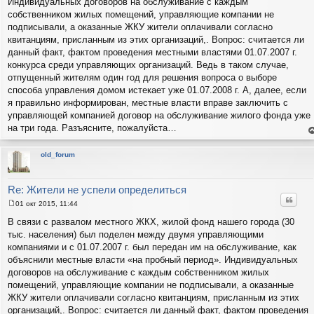
Индивидуальных договоров на обслуживание с каждым
собственником жилых помещений, управляющие компании не
подписывали, а оказанные ЖКУ жители оплачивали согласно
квитанциям, присланным из этих организаций,. Вопрос: считается ли
данный факт, фактом проведения местными властями 01.07.2007 г.
конкурса среди управляющих организаций. Ведь в таком случае,
отпущенный жителям один год для решения вопроса о выборе
способа управления домом истекает уже 01.07.2008 г. А, далее, если
я правильно информирован, местные власти вправе заключить с
управляющей компанией договор на обслуживание жилого фонда уже
на три года. Разъясните, пожалуйста…
е
н
т
old_forum
с
н
в
р
Re: Жители не успели определиться
Цитат
01 окт 2015, 11:44
С
о
В связи с развалом местного ЖКХ, жилой фонд нашего города (30
о
тыс. населения) был поделен между двумя управляющими
б
щ
компаниями и с 01.07.2007 г. был передан им на обслуживание, как
е
объяснили местные власти «на пробный период». Индивидуальных
н
и
договоров на обслуживание с каждым собственником жилых
е
помещений, управляющие компании не подписывали, а оказанные
ЖКУ жители оплачивали согласно квитанциям, присланным из этих
организаций,. Вопрос: считается ли данный факт, фактом проведения