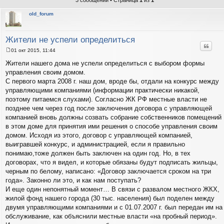
3 сообщений • Страница
1
из
1
old_forum
Жители не успели определиться
Цитат
01 окт 2015, 11:44
С
о
Жители нашего дома не успели определиться с выбором формы
о
управления своим домом.
б
щ
С первого марта 2008 г. наш дом, вроде бы, отдали на конкурс между
е
управляющими компаниями (информации практически никакой,
н
и
поэтому питаемся слухами). Согласно ЖК РФ местные власти не
е
позднее чем через год после заключения договора с управляющей
компанией вновь должны созвать собрание собственников помещений
в этом доме для принятия ими решения о способе управления своим
домом. Исходя из этого, договор с управляющей компанией,
выигравшей конкурс, и администрацией, если я правильно
понимаю,тоже должен быть заключен на один год. Но, в тех
договорах, что я видел, и которые обязаны будут подписать жильцы,
черным по белому, написано: «Договор заключается сроком на три
года». Законно ли это, и как нам поступать?
И еще один непонятный момент… В связи с развалом местного ЖКХ,
жилой фонд нашего города (30 тыс. населения) был поделен между
двумя управляющими компаниями и с 01.07.2007 г. был передан им на
обслуживание, как объяснили местные власти «на пробный период».