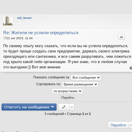
old_forum
Re: Жители не успели определиться
Цитат
01 окт 2015, 11:44
С
о
По своему опыту могу сказать, что если вы не успели определиться,
о
то будет проще создать свое предприятие, держать своего электрика
б
щ
приходящего или сантехника, и все самим разруливать, чем ложиться
е
под крыло какой либо организации. Я уже знаю, что в любом случае
н
и
это выгоднее:)) Вот мое мнение.
е
е
н
Показать сообщения за:
т
с
Сортировать по:
н
в
р
Ответить
на сообщение
3 сообщений • Страница
1
из
1
Перейти