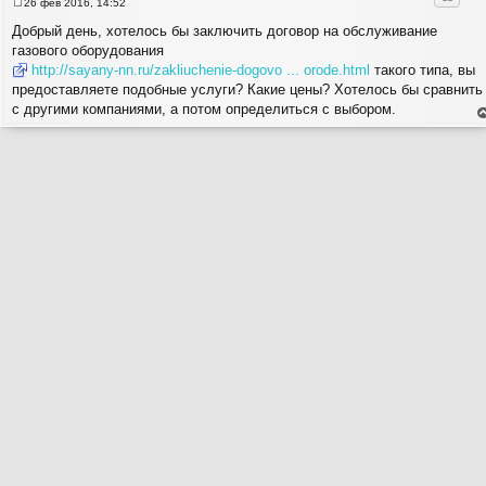
26 фев 2016, 14:52
С
о
Добрый день, хотелось бы заключить договор на обслуживание
о
газового оборудования
б
щ
http://sayany-nn.ru/zakliuchenie-dogovo ... orode.html
такого типа, вы
е
предоставляете подобные услуги? Какие цены? Хотелось бы сравнить
н
и
с другими компаниями, а потом определиться с выбором.
е
е
н
т
с
н
в
р