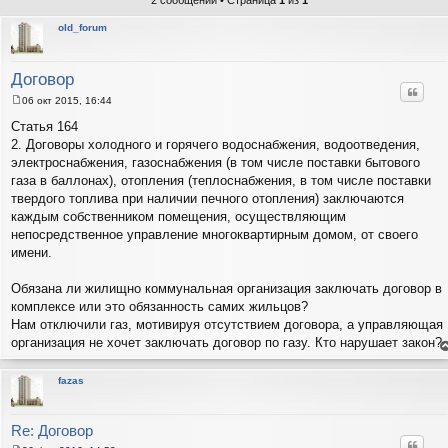
2 сообщений • Страница
1
из
1
old_forum
Договор
Цитат
06 окт 2015, 16:44
С
о
Статья 164
о
2. Договоры холодного и горячего водоснабжения, водоотведения,
б
щ
электроснабжения, газоснабжения (в том числе поставки бытового
е
газа в баллонах), отопления (теплоснабжения, в том числе поставки
н
и
твердого топлива при наличии печного отопления) заключаются
е
каждым собственником помещения, осуществляющим
непосредственное управление многоквартирным домом, от своего
имени.
Обязана ли жилищно коммунальная организация заключать договор в
комплексе или это обязанность самих жильцов?
Нам отключили газ, мотивируя отсутствием договора, а управляющая
организация не хочет заключать договор по газу. Кто нарушает закон?
е
н
т
fazas
с
н
в
р
Re: Договор
Цитат