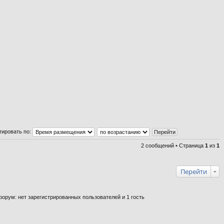
ве
рх
тировать по:
2 сообщений • Страница
1
из
1
Перейти
орум: нет зарегистрированных пользователей и 1 гость