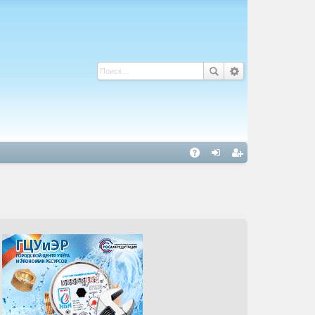
С
A
хо
ег
Q
д
ис
тр
ац
ия