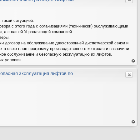
Цитат
 такой ситуацией:
вора с этого года с организациями (технически) обслуживающими
и, а с нашей Управляющей компанией.
теры.
и договор на обслуживание двухсторонней диспетчерской связи и
их в свою план-программу производственного контроля и назначили
ское обслуживание и безопасную эксплуатацию их лифтов.
их условия.
ер
ну
ть
зопасная эксплуатация лифтов по
Цитат
ся
на
ве
рх
ер
ну
ть
ся
на