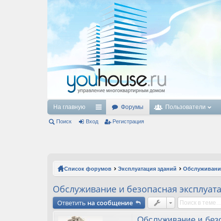
На главную
Форумы
Пользователи
Поиск
Вход
с
Регистрация
ы
лк
и
Список форумов
Эксплуатация зданий
Обслуживани
Обслуживание и безопасная эксплуата
Ответить
на сообщение
Обслуживание и без