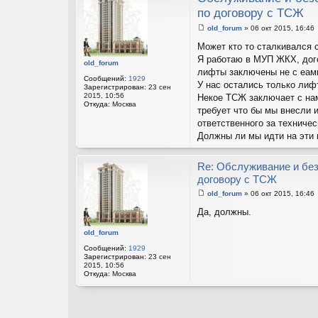
по договору с ТСЖ
old_forum
»
06 окт 2015, 16:46
С
о
Может кто то сталкивался с
о
Я работаю в МУП ЖКХ, дого
б
old_forum
щ
лифты заключены не с еам
е
Сообщений:
1929
У нас остались только лиф
н
Зарегистрирован:
23 сен
и
2015, 10:56
Некое ТСЖ заключает с нам
е
Откуда:
Москва
требует что бы мы внесли 
ответственного за техниче
Должны ли мы идти на эти 
Re: Обслуживание и бе
договору с ТСЖ
old_forum
»
06 окт 2015, 16:46
С
о
Да, должны.
о
б
old_forum
щ
е
Сообщений:
1929
н
Зарегистрирован:
23 сен
и
2015, 10:56
е
Откуда:
Москва