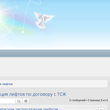
е лифтов
ция лифтов по договору с ТСЖ
2 сообщений • Страница
1
из
1
опасная эксплуатация лифтов