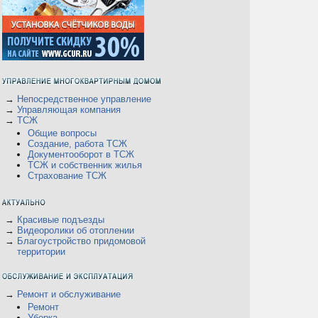
а
→
Непосредственное управление
→
Управляющая компания
→
ТСЖ
Общие вопросы
Создание, работа ТСЖ
Документооборот в ТСЖ
ТСЖ и собственник жилья
а
Страхование ТСЖ
→
Красивые подъезды
→
Видеоролики об отоплении
→
Благоустройство придомовой
территории
→
Ремонт и обслуживание
Ремонт
Уборка