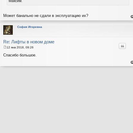
Максим.
Может банально не сдали в эксплуатацию их?
е
н
т
София Игоревна
с
н
в
р
Re: Лифты в новом доме
Цитат
12 янв 2018, 09:26
С
о
Спасибо большое.
о
б
щ
е
е
н
н
т
и
с
н
е
в
р