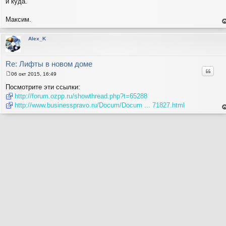
и куда.
Максим.
е
н
т
Alex_K
с
н
в
р
Re: Лифты в новом доме
Цитат
06 окт 2015, 16:49
С
о
Посмотрите эти ссылки:
о
http://forum.ozpp.ru/showthread.php?t=65288
б
щ
http://www.businesspravo.ru/Docum/Docum ... 71827.html
е
е
н
н
и
т
е
с
н
в
р