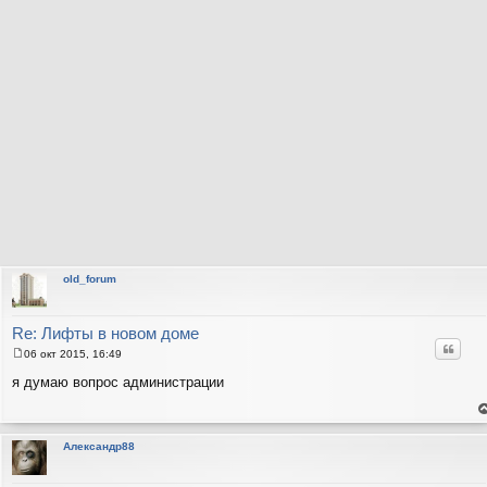
old_forum
Re: Лифты в новом доме
Цитат
06 окт 2015, 16:49
С
о
я думаю вопрос администрации
о
б
щ
е
е
н
н
т
Александр88
и
с
н
е
в