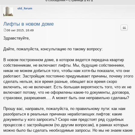
6 сообщений • Страница
1
из
1
old_forum
Лифты в новом доме
Цитат
06 окт 2015, 16:49
С
о
Здравствуйте,
о
б
щ
Дайте, пожалуйста, консультацию по такому вопросу:
е
н
и
В новом построенном доме, в котором ведется передача квартир
е
собственникам, не включают лифты. Мы, будущие собственники,
никак не можем добиться того, чтобы нам хотя-бы показали, что они
работают. Застройщик постоянно придумывает причины, почему этого
сделать нельзя, все время разные, обещает все время скоро
включить, но не включает. Есть большая вероятность того, что их не
включают потому, что не оформлены какие-то документы, договора,
страховки, разрешения…. А может быть они неправильно сделаны?
Прошу вас, направьте, пожалуйста, по правильному пути: как нам
разобраться в реальных причинах неработающих лифтов: какие
документы у кого запросить? Скоро нам предстоят ряд судебных
процессов с застройщиком (по другим вопросам), в рамках которых
можно было бы сделать необходимые запросы. Но мы не знаем какие