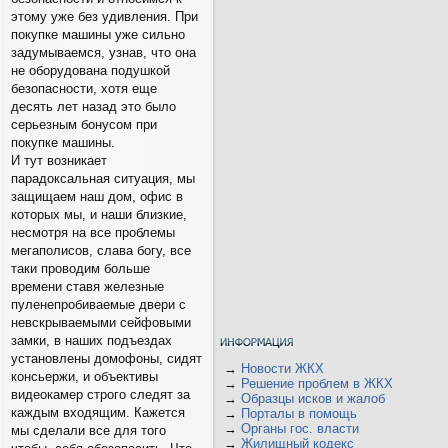
этому уже без удивления. При
покупке машины уже сильно
задумываемся, узнав, что она
не оборудована подушкой
безопасности, хотя еще
десять лет назад это было
серьезным бонусом при
покупке машины.
И тут возникает
парадоксальная ситуация, мы
защищаем наш дом, офис в
которых мы, и наши близкие,
несмотря на все проблемы
мегаполисов, слава богу, все
таки проводим больше
времени ставя железные
пуленепробиваемые двери с
невскрываемыми сейфовыми
замки, в наших подъездах
установлены домофоны, сидят
→
Новости ЖКХ
консьержи, и объективы
→
Решение проблем в ЖКХ
видеокамер строго следят за
→
Образцы исков и жалоб
каждым входящим. Кажется
→
Порталы в помощь
→
Органы гос. власти
мы сделали все для того
→
Жилищный кодекс