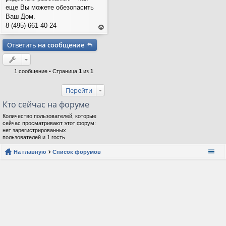
еще Вы можете обезопасить
Ваш Дом.
8-(495)-661-40-24
ер
ну
Ответить
на сообщение
ть
ся
на
ве
рх
1 сообщение • Страница
1
из
1
Перейти
Кто сейчас на форуме
Количество пользователей, которые
сейчас просматривают этот форум:
нет зарегистрированных
пользователей и 1 гость
На главную
Список форумов