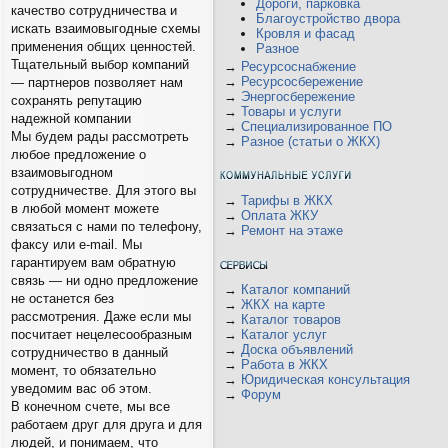
Дороги, парковка
качество сотрудничества и
Благоустройство двора
искать взаимовыгодные схемы
Кровля и фасад
применения общих ценностей.
Разное
Тщательный выбор компаний
→
Ресурсоснабжение
→
Ресурсосбережение
— партнеров позволяет нам
→
Энергосбережение
сохранять репутацию
→
Товары и услуги
надежной компании
→
Специализированное ПО
Мы будем рады рассмотреть
→
Разное (статьи о ЖКХ)
любое предложение о
взаимовыгодном
сотрудничестве. Для этого вы
→
Тарифы в ЖКХ
в любой момент можете
→
Оплата ЖКУ
связаться с нами по телефону,
→
Ремонт на этаже
факсу или e-mail. Мы
гарантируем вам обратную
связь — ни одно предложение
→
Каталог компаний
не останется без
→
ЖКХ на карте
рассмотрения. Даже если мы
→
Каталог товаров
→
Каталог услуг
посчитает нецелесообразным
→
Доска объявлений
сотрудничество в данный
→
Работа в ЖКХ
момент, то обязательно
→
Юридическая консультация
уведомим вас об этом.
→
Форум
В конечном счете, мы все
работаем друг для друга и для
людей, и понимаем, что