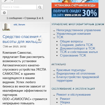
1 сообщение • Страница
1
из
1
old_forum
→
Непосредственное управление
→
Управляющая компания
Средство спасения с
→
ТСЖ
Цитата
высоты для жильцов
Общие вопросы
Создание, работа ТСЖ
06 окт 2015, 16:52
Документооборот в ТСЖ
С
ТСЖ и собственник жилья
о
Компания Самоспас,
о
Страхование ТСЖ
предлагает Вам рассмотреть
б
щ
возможность установки
е
Автоматического канатно-
н
и
спускового устройства УКСПА
→
Красивые подъезды
е
→
Видеоролики об отоплении
САМОСПАС в зданиях
→
Благоустройство придомовой
находящихся в вашем
территории
ведении. Успех любого
бизнеса во многом зависит от
квалификации эффективности
→
Ремонт и обслуживание
партнеров.
Ремонт
ООО «САМОСПАС» стремится
Уборка
непрерывно повышать