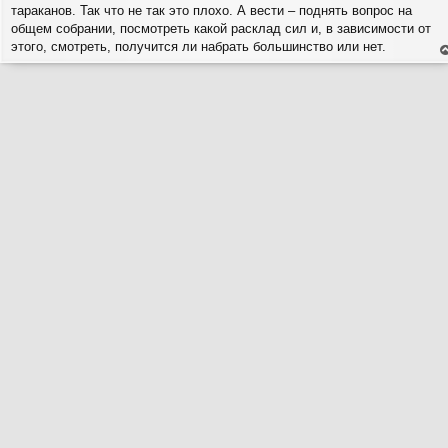
тараканов. Так что не так это плохо. А вести – поднять вопрос на
общем собрании, посмотреть какой расклад сил и, в зависимости от
этого, смотреть, получится ли набрать большинство или нет.
е
н
т
с
н
в
р