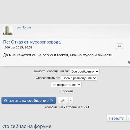
old_forum
Re: Отказ от мусоропровода
Цитат
06 окт 2015, 16:58
С
о
Да мне кажется он не особо и нужен, можно мусор и вынести.
о
б
щ
е
е
н
Показать сообщения за:
н
т
и
с
Сортировать по:
н
е
в
р
Ответить
на сообщение
3 сообщений • Страница
1
из
1
Перейти
Кто сейчас на форуме