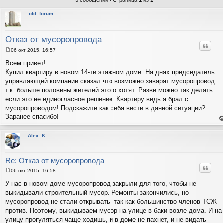
3 сообщений • Страница
1
из
1
old_forum
Отказ от мусоропровода
Цитат
06 окт 2015, 16:57
С
о
Всем привет!
о
Купил квартиру в новом 14-ти этажном доме. На днях председатель
б
щ
управляющей компании сказал что возможно заварят мусоропровод
е
т.к. больше половины жителей этого хотят. Разве можно так делать
н
и
если это не единогласное решение. Квартиру ведь я брал с
е
мусоропроводом! Подскажите как себя вести в данной ситуации?
Заранее спасибо!
е
н
т
Alex_K
с
н
в
р
Re: Отказ от мусоропровода
Цитат
06 окт 2015, 16:58
С
о
У нас в новом доме мусоропровод закрыли для того, чтобы не
о
выкидывали строительный мусор. Ремонты закончились, но
б
щ
мусоропровод не стали открывать, так как большинство членов ТСЖ
е
против. Поэтому, выкидываем мусор на улице в баки возле дома. И на
н
и
улицу прогуляться чаще ходишь, и в доме не пахнет, и не видать
е