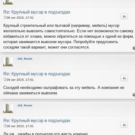
Re: Крупный мусор в подъездах
Цитат
06 окт 2015, 17:01
С
о
Крупный строительный или бытовой (например, мебель) мусор
о
желательно вывозить самостоятельно. Если нет возможности самому
б
щ
избавиться от хлама, можно обратиться за помощью к одной из фирм,
е
которая занимается вывозом мусора. Попробуйте предложить
н
и
соседям такой вариант, может они согласятся.
е
е
н
т
old_forum
с
н
в
р
Re: Крупный мусор в подъездах
Цитат
06 окт 2015, 17:01
С
о
Соседей необходимо оштрафовать за эту мебель. А компания не
о
обязана заниматься вывозом.
б
щ
е
е
н
н
т
old_forum
и
с
н
е
в
р
Re: Крупный мусор в подъездах
Цитат
06 окт 2015, 17:01
С
о
Да уж...шкафы в подъезде-это жесть конечно...