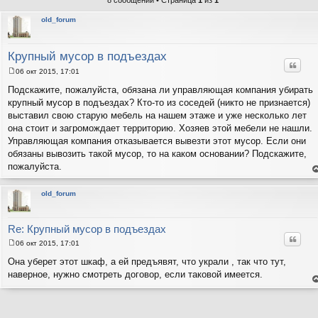
8 сообщений • Страница
1
из
1
old_forum
Крупный мусор в подъездах
Цитат
06 окт 2015, 17:01
С
о
Подскажите, пожалуйста, обязана ли управляющая компания убирать
о
крупный мусор в подъездах? Кто-то из соседей (никто не признается)
б
щ
выставил свою старую мебель на нашем этаже и уже несколько лет
е
она стоит и загромождает территорию. Хозяев этой мебели не нашли.
н
и
Управляющая компания отказывается вывезти этот мусор. Если они
е
обязаны вывозить такой мусор, то на каком основании? Подскажите,
пожалуйста.
е
н
т
old_forum
с
н
в
р
Re: Крупный мусор в подъездах
Цитат
06 окт 2015, 17:01
С
о
Она уберет этот шкаф, а ей предъявят, что украли , так что тут,
о
наверное, нужно смотреть договор, если таковой имеется.
б
щ
е
е
н
н
т
и
с
н
е