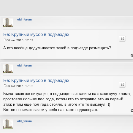
old_forum
Re: Крупный мусор в подъездах
Цитат
06 окт 2015, 17:02
С
о
А кто вообще додумывается такой в подъезде размещать?
о
б
щ
е
е
н
н
т
old_forum
и
с
н
е
в
р
Re: Крупный мусор в подъездах
Цитат
06 окт 2015, 17:02
С
о
Была такая же ситуация, в подъезде выставили на этаже кучу хлама,
о
простояло больше пол года, потом кто то отправил это на первый
б
щ
этаж и там еще пол года стояло, в итоге кто то выкинул=))
е
Вот не понимаю зачем у себя на этаже поднасерать.
н
и
е
н
е
т
old_forum
с
н
в