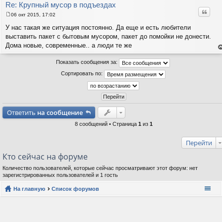
р
Re: Крупный мусор в подъездах
Цитат
06 окт 2015, 17:02
С
о
У нас такая же ситуация постоянно. Да еще и есть любители
о
выставить пакет с бытовым мусором, пакет до помойки не донести.
б
щ
Дома новые, современные.. а люди те же
е
е
н
н
и
Показать сообщения за:
т
е
с
Сортировать по:
н
в
р
Ответить
на сообщение
8 сообщений • Страница
1
из
1
Перейти
Кто сейчас на форуме
Количество пользователей, которые сейчас просматривают этот форум: нет
зарегистрированных пользователей и 1 гость
На главную
Список форумов