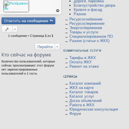
Дороги, парковка
Благоустройство двора
Кровля и фасад
Разное
ер
ну
→
Ресурсоснабжение
Ответить
на сообщение
ть
→
Ресурсосбережение
ся
на
→
Энергосбережение
ве
→
Товары и услуги
рх
1 сообщение • Страница
1
из
1
→
Специализированное ПО
→
Разное (статьи о ЖКХ)
Перейти
Кто сейчас на форуме
→
Тарифы в ЖКХ
Количество пользователей, которые
→
Оплата ЖКУ
сейчас просматривают этот форум:
→
Ремонт на этаже
нет зарегистрированных
пользователей и 1 гость
→
Каталог компаний
→
ЖКХ на карте
→
Каталог товаров
→
Каталог услуг
→
Доска объявлений
→
Работа в ЖКХ
→
Юридическая консультация
→
Форум