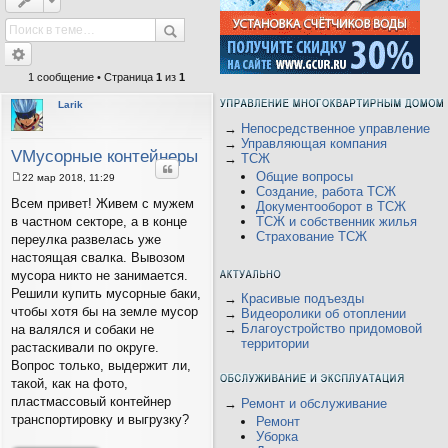
1 сообщение • Страница
1
из
1
Larik
→
Непосредственное управление
→
Управляющая компания
VМусорные контейнеры
→
ТСЖ
Цитата
Общие вопросы
22 мар 2018, 11:29
С
Создание, работа ТСЖ
о
Всем привет! Живем с мужем
Документооборот в ТСЖ
о
ТСЖ и собственник жилья
в частном секторе, а в конце
б
Страхование ТСЖ
щ
переулка развелась уже
е
настоящая свалка. Вывозом
н
и
мусора никто не занимается.
е
Решили купить мусорные баки,
→
Красивые подъезды
чтобы хотя бы на земле мусор
→
Видеоролики об отоплении
→
Благоустройство придомовой
на валялся и собаки не
территории
растаскивали по округе.
Вопрос только, выдержит ли,
такой, как на фото,
пластмассовый контейнер
→
Ремонт и обслуживание
транспортировку и выгрузку?
Ремонт
Уборка