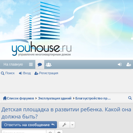
На главную
Поиск
Вход
с
ор
Регистрация
ол
хо
ег
ы
ум
ьз
д
ис
лк
ы
ов
тр
Список форумов
Эксплуатация зданий
Благоустройство придомовой территории
и
ат
ац
ои
Детская площадка в развитии ребенка. Какой она
ел
ия
ск
должна быть?
и
Ответить
на сообщение