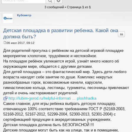
3 сообщений • Страница
1
из
1
Кубометр
Детская площадка в развитии ребенка. Какой она
Цитат
должна быть?
06 июл 2017, 09:12
С
о
Для родителей прогулка с ребёнком на детской игровой площадке
о
мероприятие хлопотное, трудоёмкое и неспокойное.
б
щ
На площадке ребёнок увлекается игрой, узнаёт много нового об
е
окружающем мире, общается с другими детками.
н
и
Для детей площадка – это фантастический мир. Здесь дети любого
е
возраста находят себе занятие по душе. Комплекс некрутых
разнообразных горок, всевозможные качели, карусели,
гимнастические кольца, лестницы, турникеты, песочницы привлекают
детей и очень настораживают родителей.
http://lubim-gorod.ru/helpful-informati ... ploshhadka
Самое главное, для игры ребенка выбрать детскую площадку,
отвечающую 100% соответствию требованиям ГОСТ Р (52169-2003,
52168-2012, 52167-2012, 52299-2004, 52300-2013, 52301-2004) с
сертификацией продукции в аккредитованных учреждениях.
Детская площадка должна быть БЕЗОПАСНОЙ !!!
Детские площадки могут быть как на улице, так и в помещении,