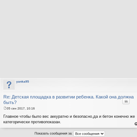
yanka95
Re: Детская площадка в развитии ребенка. Какой она должна
Цитат
быть?
05 сен 2017, 10:16
С
о
Главное чтобы было вес аккуратно и безопасно,да и бетон конечно же
о
категорически противопоказан.
б
щ
е
е
н
Показать сообщения за:
н
т
и
с