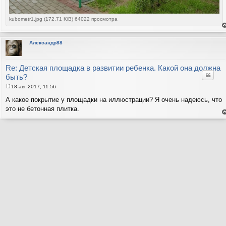
kubometr1.jpg (172.71 KiB) 64022 просмотра
е
н
т
Александр88
с
н
в
р
Re: Детская площадка в развитии ребенка. Какой она должна
Цитат
быть?
18 авг 2017, 11:56
С
о
А какое покрытие у площадки на иллюстрации? Я очень надеюсь, что
о
это не бетонная плитка.
б
щ
е
е
н
н
т
и
с
н
е
в
р