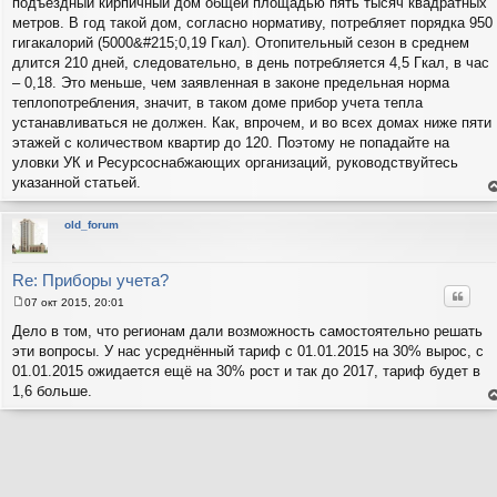
подъездный кирпичный дом общей площадью пять тысяч квадратных
метров. В год такой дом, согласно нормативу, потребляет порядка 950
гигакалорий (5000&#215;0,19 Гкал). Отопительный сезон в среднем
длится 210 дней, следовательно, в день потребляется 4,5 Гкал, в час
– 0,18. Это меньше, чем заявленная в законе предельная норма
теплопотребления, значит, в таком доме прибор учета тепла
устанавливаться не должен. Как, впрочем, и во всех домах ниже пяти
этажей с количеством квартир до 120. Поэтому не попадайте на
уловки УК и Ресурсоснабжающих организаций, руководствуйтесь
указанной статьей.
е
н
т
old_forum
с
н
в
р
Re: Приборы учета?
Цитат
07 окт 2015, 20:01
С
о
Дело в том, что регионам дали возможность самостоятельно решать
о
эти вопросы. У нас усреднённый тариф с 01.01.2015 на 30% вырос, с
б
щ
01.01.2015 ожидается ещё на 30% рост и так до 2017, тариф будет в
е
1,6 больше.
н
и
е
н
е
т
с
н
в
р