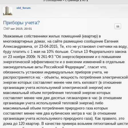
5 сообщений • Страница
1
из
1
old_forum
Приборы учета?
Цитат
07 окт 2015, 20:01
С
о
Уважаемые собственники жилых помещений (квартир) в
о
многоквартирных домах, на сайте размещено сообщение Евгения
б
щ
Александровича, от 23-04-2015, Те, кто не установил счетчики на воду,
е
буду платить с 1 мая на 10% больше. Статья 13 Федерального закона
н
и
от 23 ноября 2009г. N 261-ФЗ "Об энергосбережении и о повышении
е
энергетической эффективности и о внесении изменений в отдельные
законодательные акты Российской Федерации", гласит что,
обязанность установки индивидуальных приборов учета, не
распространяется на: - объекты, мощность потребления электрической
энергии которых составляет менее чем пять киловатт (в отношении
организации учета используемой электрической энергии) или
максимальный объем потребления тепловой энергии которых
составляет менее чем две десятых гигакалории в час (в отношении
организации учета используемой тепловой энергии) либо
максимальный объем потребления природного газа которых
составляет менее чем два кубических метра в час (в отношении
организации учета используемого природного газа). Как правило, это
дома до 120 квартир. В качестве примера возьмем пятиэтажный шести