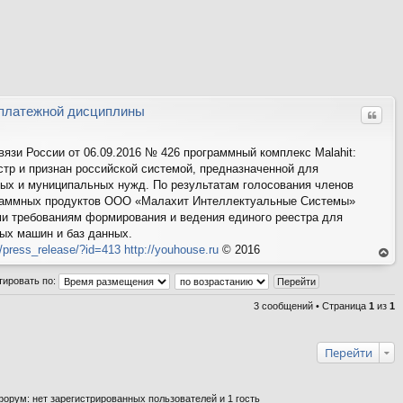
платежной дисциплины
Цитат
язи России от 06.09.2016 № 426 программный комплекс Malahit:
естр и признан российской системой, предназначенной для
ых и муниципальных нужд. По результатам голосования членов
граммных продуктов ООО «Малахит Интеллектуальные Системы»
и требованиям формирования и ведения единого реестра для
ых машин и баз данных.
u/press_release/?id=413
http://youhouse.ru
© 2016
ер
ну
тировать по:
ть
ся
на
3 сообщений • Страница
1
из
1
ве
рх
Перейти
орум: нет зарегистрированных пользователей и 1 гость