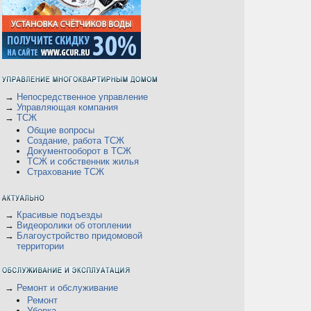
а
→
Непосредственное управление
→
Управляющая компания
→
ТСЖ
Общие вопросы
Создание, работа ТСЖ
Документооборот в ТСЖ
ТСЖ и собственник жилья
Страхование ТСЖ
→
Красивые подъезды
→
Видеоролики об отоплении
→
Благоустройство придомовой
территории
→
Ремонт и обслуживание
Ремонт
Уборка