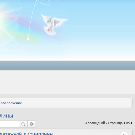
 обеспечение
плины
3 сообщений • Страница
1
из
1
латежной дисциплины