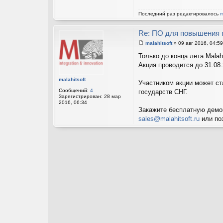
Последний раз редактировалось
m
Re: ПО для повышения 
malahitsoft
»
09 авг 2016, 04:59
С
о
Только до конца лета Malah
о
Акция проводится до 31.08
б
щ
е
malahitsoft
Участником акции может с
н
и
Сообщений:
4
государств СНГ.
е
Зарегистрирован:
28 мар
2016, 06:34
Закажите бесплатную демо
sales@malahitsoft.ru
или поз