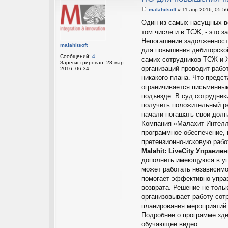
malahitsoft
»
11 апр 2016, 05:5
С
о
Один из самых насущных во
о
том числе и в ТСЖ, - это 
б
щ
Непогашение задолженности
е
malahitsoft
для повышения дебиторской
н
Сообщений:
4
и
самих сотрудников ТСЖ и 
Зарегистрирован:
28 мар
е
организаций проводит рабо
2016, 06:34
никакого плана. Что предс
ограничивается письменны
подъезде. В суд сотрудник
получить положительный ре
начали погашать свои долг
Компания «Малахит Интел
программное обеспечение, 
претензионно-исковую рабо
Malahit: LiveCity Управл
дополнить имеющуюся в уп
может работать независимо
помогает эффективно управ
возврата. Решение не толь
организовывает работу сот
планирования мероприятий 
Подробнее о программе зд
обучающее видео.