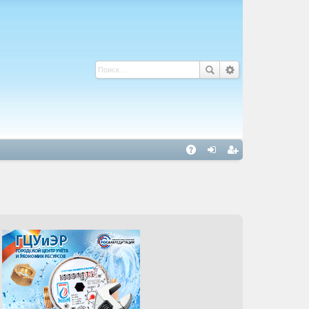
С
A
хо
ег
Q
д
ис
тр
ац
ия