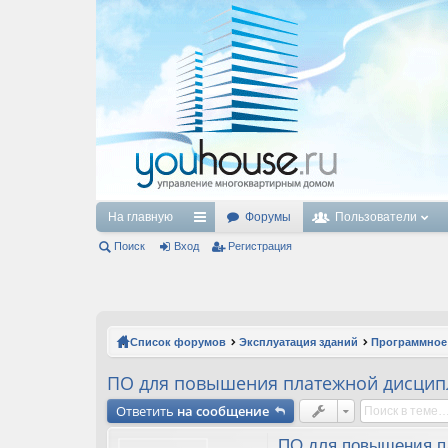
На главную
Форумы
Пользователи
Поиск
Вход
с
Регистрация
ы
лк
и
Список форумов
Эксплуатация зданий
Программное
ПО для повышения платежной дисци
Ответить
на сообщение
ПО для повышения п