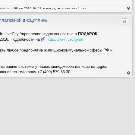
alahitsoft
09 авг 2016, 04:59, всего редактировалось 1 раз.
ер
ну
ть
платежной дисциплины
Цитат
ся
на
ве
рх
it: LiveCity Управление задолженностью в
ПОДАРОК!
.2016. Подробности на
http://www.livecity.su
тать любое предприятие жилищно-коммунальной сферы РФ и
нстрацию системы у наших менеджеров написав на адрес
вонив по телефону +7 (499) 579 33 30
ер
ну
ть
ся
на
ве
рх