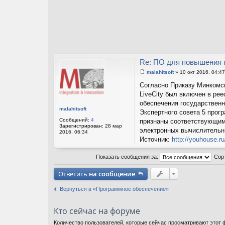
Re: ПО для повышения 
malahitsoft
»
10 окт 2016, 04:47
С
о
Cогласно Приказу Минкомсв
о
LiveCity был включен в ре
б
щ
обеспечения государственн
е
malahitsoft
Экспертного совета 5 про
н
и
Сообщений:
4
признаны соответствующим
е
Зарегистрирован:
28 мар
электронных вычислительн
2016, 06:34
Источник:
http://youhouse.r
Показать сообщения за:
Сор
Ответить
на сообщение
Вернуться в «Программное обеспечение»
Кто сейчас на форуме
Количество пользователей, которые сейчас просматривают этот ф