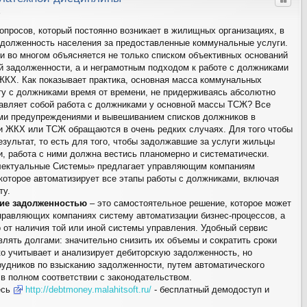
Цитат
6
просов, который постоянно возникает в жилищных организациях, в
задолженность населения за предоставленные коммунальные услуги.
 во многом объясняется не только списком объективных оснований
 задолженности, а и неграмотным подходом к работе с должниками
ЖКХ. Как показывает практика, основная масса коммунальных
ту с должниками время от времени, не придерживаясь абсолютно
тавляет собой работа с должниками у основной массы ТСЖ? Все
ми предупреждениями и вывешиванием списков должников в
и ЖКХ или ТСЖ обращаются в очень редких случаях. Для того чтобы
зультат, то есть для того, чтобы задолжавшие за услуги жильцы
и, работа с ними должна вестись планомерно и систематически.
лектуальные Системы» предлагает управляющим компаниям
которое автоматизирует все этапы работы с должниками, включая
ту.
ение задолженностью
– это самостоятельное решение, которое может
равляющих компаниях систему автоматизации бизнес-процессов, а
 от наличия той или иной системы управления. Удобный сервис
лять долгами: значительно снизить их объемы и сократить сроки
ко учитывает и анализирует дебиторскую задолженность, но
рудников по взысканию задолженности, путем автоматического
в полном соответствии с законодательством.
есь
http://debtmoney.malahitsoft.ru/
- бесплатный демодоступ и