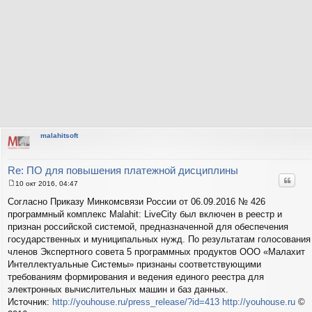
malahitsoft
Re: ПО для повышения платежной дисциплины
Цитат
10 окт 2016, 04:47
С
о
Cогласно Приказу Минкомсвязи России от 06.09.2016 № 426
о
программный комплекс Malahit: LiveCity был включен в реестр и
б
щ
признан российской системой, предназначенной для обеспечения
е
государственных и муниципальных нужд. По результатам голосования
н
и
членов Экспертного совета 5 программных продуктов ООО «Малахит
е
Интеллектуальные Системы» признаны соответствующими
требованиям формирования и ведения единого реестра для
электронных вычислительных машин и баз данных.
Источник:
http://youhouse.ru/press_release/?id=413
http://youhouse.ru
©