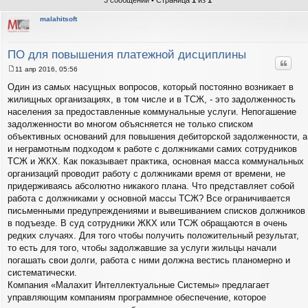
3 сообщений • Страница
1
из
1
malahitsoft
ПО для повышения платежной дисциплины
Цитат
11 апр 2016, 05:56
С
о
Один из самых насущных вопросов, который постоянно возникает в
о
жилищных организациях, в том числе и в ТСЖ, - это задолженность
б
щ
населения за предоставленные коммунальные услуги. Непогашение
е
задолженности во многом объясняется не только списком
н
и
объективных оснований для повышения дебиторской задолженности, а
е
и неграмотным подходом к работе с должниками самих сотрудников
ТСЖ и ЖКХ. Как показывает практика, основная масса коммунальных
организаций проводит работу с должниками время от времени, не
придерживаясь абсолютно никакого плана. Что представляет собой
работа с должниками у основной массы ТСЖ? Все ограничивается
письменными предупреждениями и вывешиванием списков должников
в подъезде. В суд сотрудники ЖКХ или ТСЖ обращаются в очень
редких случаях. Для того чтобы получить положительный результат,
то есть для того, чтобы задолжавшие за услуги жильцы начали
погашать свои долги, работа с ними должна вестись планомерно и
систематически.
Компания «Малахит Интеллектуальные Системы» предлагает
управляющим компаниям программное обеспечение, которое