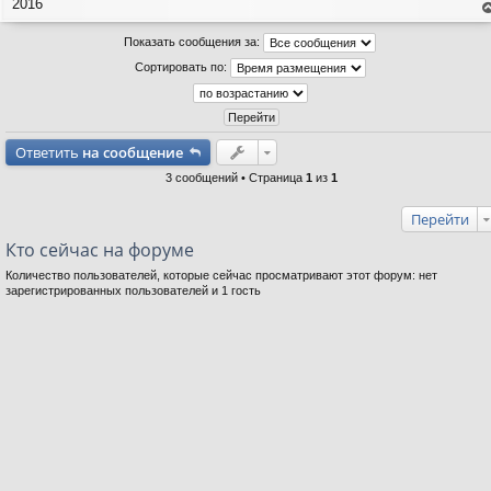
2016
е
н
Показать сообщения за:
т
с
Сортировать по:
н
в
р
Ответить
на сообщение
3 сообщений • Страница
1
из
1
Перейти
Кто сейчас на форуме
Количество пользователей, которые сейчас просматривают этот форум: нет
зарегистрированных пользователей и 1 гость