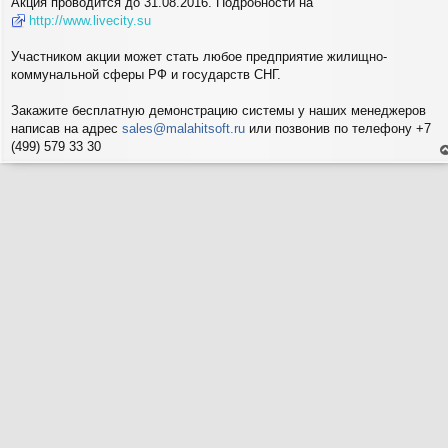
Акция проводится до 31.08.2016. Подробности на
е
http://www.livecity.su
н
и
е
Участником акции может стать любое предприятие жилищно-
коммунальной сферы РФ и государств СНГ.
Закажите бесплатную демонстрацию системы у наших менеджеров
написав на адрес
sales@malahitsoft.ru
или позвонив по телефону +7
(499) 579 33 30
е
н
т
с
н
в
р