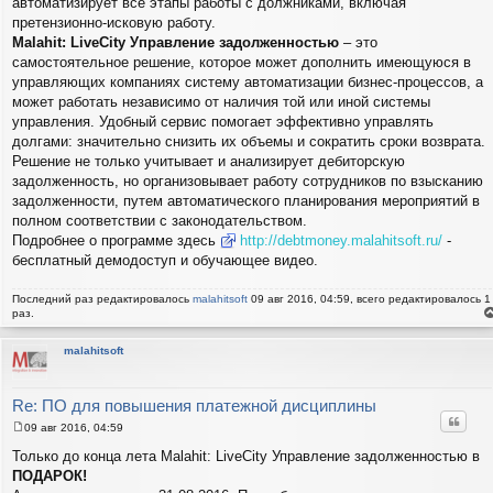
автоматизирует все этапы работы с должниками, включая
претензионно-исковую работу.
Malahit: LiveCity Управление задолженностью
– это
самостоятельное решение, которое может дополнить имеющуюся в
управляющих компаниях систему автоматизации бизнес-процессов, а
может работать независимо от наличия той или иной системы
управления. Удобный сервис помогает эффективно управлять
долгами: значительно снизить их объемы и сократить сроки возврата.
Решение не только учитывает и анализирует дебиторскую
задолженность, но организовывает работу сотрудников по взысканию
задолженности, путем автоматического планирования мероприятий в
полном соответствии с законодательством.
Подробнее о программе здесь
http://debtmoney.malahitsoft.ru/
-
бесплатный демодоступ и обучающее видео.
Последний раз редактировалось
malahitsoft
09 авг 2016, 04:59, всего редактировалось 1
раз.
е
н
т
malahitsoft
с
н
в
р
Re: ПО для повышения платежной дисциплины
Цитат
09 авг 2016, 04:59
С
о
Только до конца лета Malahit: LiveCity Управление задолженностью в
о
ПОДАРОК!
б
щ