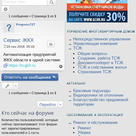
1 сообщение • Страница
1
из
1
Progress727
→
Непосредственное управление
Сервис ЖКХ
Цитата
→
Управляющая компания
20 сен 2018, 05:33
→
ТСЖ
С
Общие вопросы
о
Автоматизация предприятий
о
Создание, работа ТСЖ
ЖКХ области в одной системе:
б
Документооборот в ТСЖ
щ
https://rcgkh.ru
ТСЖ и собственник жилья
е
ер
Страхование ТСЖ
н
ну
и
Ответить
на сообщение
ть
е
ся
на
ве
рх
→
Красивые подъезды
1 сообщение • Страница
1
из
1
→
Видеоролики об отоплении
→
Благоустройство придомовой
Перейти
территории
Кто сейчас на форуме
Количество пользователей, которые
→
Ремонт и обслуживание
сейчас просматривают этот форум:
Ремонт
нет зарегистрированных
Уборка
пользователей и 1 гость