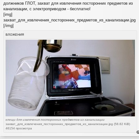
должников ГЛОТ, захват для извлечения посторонних предметов из
б
щ
канализации, с электроприводом - бесплатно!
е
[img]
н
и
захват_для_извлечения_посторонних_предметов_из_канализации.jpg
е
[/img]
ВЛОЖЕНИЯ
клещи для извлечения посторонних предметов из канализации
захват_для_извлечения_посторонних_предметов_из_канализации.jpg (58.82 KiB)
46154 просмотра
е
н