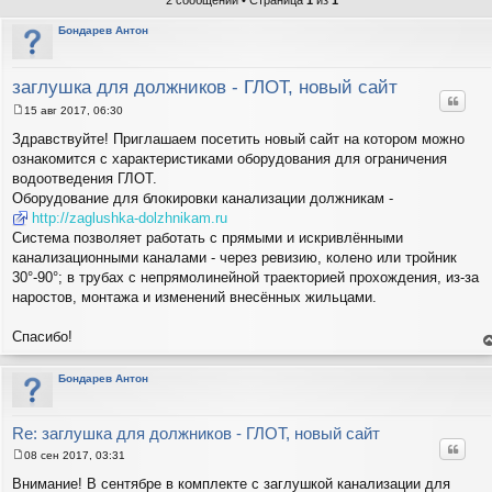
2 сообщений • Страница
1
из
1
Бондарев Антон
заглушка для должников - ГЛОТ, новый сайт
Цитат
15 авг 2017, 06:30
С
о
Здравствуйте! Приглашаем посетить новый сайт на котором можно
о
ознакомится с характеристиками оборудования для ограничения
б
щ
водоотведения ГЛОТ.
е
Оборудование для блокировки канализации должникам -
н
и
http://zaglushka-dolzhnikam.ru
е
Система позволяет работать с прямыми и искривлёнными
канализационными каналами - через ревизию, колено или тройник
30°-90°; в трубах с непрямолинейной траекторией прохождения, из-за
наростов, монтажа и изменений внесённых жильцами.
Спасибо!
е
н
т
Бондарев Антон
с
н
в
р
Re: заглушка для должников - ГЛОТ, новый сайт
Цитат
08 сен 2017, 03:31
С
о
Внимание! В сентябре в комплекте с заглушкой канализации для
о