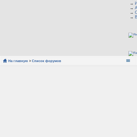
→
→
→
→
На главную
Список форумов