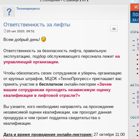
1 сообщение • Страница
1
из
1
Технопрогресс
Ответственность за лифты
Цитата
20 окт 2020, 09:51
С
о
Всем добрый день!
→
Н
о
→
б
→
щ
Ответственность за безопасность лифта, правильную
е
эксплуатацию, подбор обслуживающего персонала лежит
на
н
и
управляющей организации.
е
Чтобы обезопасить своих сотрудников и уберечь организацию
от крупных штрафов, МЦОК «ТехноПрогресс» приглашает вас
принять участие в
бесплатном
онлайн-лектории
«Зачем
вашим сотрудникам проходить независимую оценку
→
квалификации в лифтовой отрасли?»
→
В
→
Б
т
Вы узнаете, кого необходимо направлять на прохождение
независимой оценки квалификации, как проходит данная
процедура и чем грозит подделка свидетельства о
квалификации.
→
Р
Дата и время проведения онлайн-лектория:
27 октября 11:00