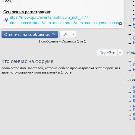
(мск)
Ссылка на регистрацию
:
https://mcoktp.ru/events/prakticum_nok_lift/?
→
utm_source=forum&utm_medium=ad&utm_campaign=youhouse
→
ер
→
ну
→
Т
Ответить
на сообщение
ть
ся
→
на
1 сообщение • Страница
1
из
1
→
Р
ве
рх
Перейти
Кто сейчас на форуме
→
→
Количество пользователей, которые сейчас просматривают этот форум: нет
→
Р
зарегистрированных пользователей и 1 гость
→
К
→
Ж
→
К
→
К
→
Д
→
→
→