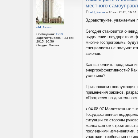
местного самоуправ
old_forum
»
10 окт 2015, 16:44
С
о
Здравствуйте, уважаемые 
о
б
old_forum
щ
Сегодня становится очевид
е
Сообщений:
1929
выделении государством ф
н
Зарегистрирован:
23 сен
и
2015, 10:56
многие госпрограммы будут
е
Откуда:
Москва
специалисты не получат от
законов.
Как выполнить предписания
энергоэффективности? Как 
условиях?
Приглашаем госслужащих п
применения законов, разр
«Прогресс» по деятельност
• 04-08.07 Малоэтажные э
Государственная поддержк
ситуации со стороны руков
малоэтажном строительстве
последними изменениями, 
участков, требования по и