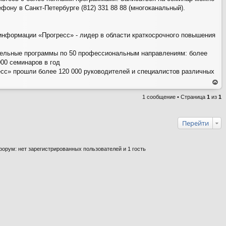
фону в Санкт-Петербурге (812) 331 88 88 (многоканальный).
информации «Прогресс» - лидер в области краткосрочного повышения
тельные программы по 50 профессиональным направлениям: более
000 семинаров в год
сс» прошли более 120 000 руководителей и специалистов различных
ер
ну
1 сообщение • Страница
1
из
1
ть
ся
на
ве
рх
Перейти
орум: нет зарегистрированных пользователей и 1 гость