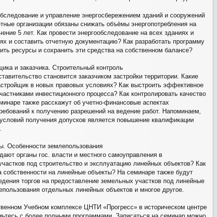
 обследование и управление энергосбережением зданий и сооружений
тные организации обязаны снижать объёмы энергопотребления на
чение 5 лет. Как провести энергообследование на всех зданиях и
ях и составить отчетную документацию? Как разработать программу
ить ресурсы и сохранить эти средства на собственном балансе?
щика и заказчика. Строительный контроль
тавительство становится заказчиком застройки территории. Какие
астройщик в новых правовых условиях? Как выстроить эффективное
частниками инвестиционного процесса? Как контролировать качество
минаре также расскажут об учетно-финансовые аспектах
требований к получению разрешений на ведение работ. Напоминаем,
 условий получения допусков является повышение квалификации
.
ты. Особенности землепользования
ают органы гос. власти и местного самоуправления в
частков под строительство и эксплуатацию линейных объектов? Как
а собственности на линейные объекты? На семинаре также будут
едения торгов на предоставление земельных участков под линейные
епользования отдельных линейных объектов и многое другое.
твенном Учебном комплексе ЦНТИ «Прогресс» в историческом центре
мьтесь с более полными программами. Записаться на семинар можно