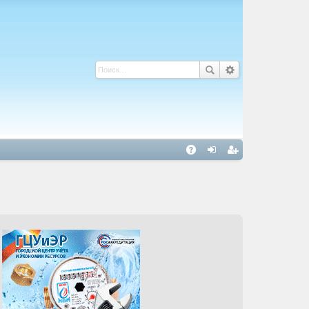
С
A
хо
ег
Q
д
ис
тр
ац
ия