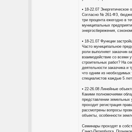
• 18-22.07 Энергетическое
Согласно № 261-ФЗ, бюдже
три процента ежегодно в те
муниципальных предприяти
энергосбережения, сэконом
• 18-21.07 Функции застрой
Часто муниципальное предс
роли выполняет заказчик-з
взаимодействие со всеми у
строительных работ? На се
деятельности заказчика и 
что одним из необходимых
специалистов каждые 5 лет
• 22-26.08 Линейные объек
Какими полномочиями облад
представлении земельных у
проходит регистрация прав
рассмотрены вопросы пров
объекты, особенности земл
Семинары проходят в собс
Санкт-Петербурга. Познако