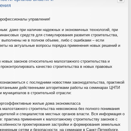
Цитат
ления
профессионалы управления!
ным: даже при наличии надежных и экономичных технологий, при
инансовых средств для стимулирования развития строительства,
 выполнены не в полном объеме, либо с ошибками – если
веты на актуальные вопросы порядка применения новых решений и
 новых законов относительно малоэтажного строительства и
проконтролировать качество строительства в новых правовых
ознакомиться с последними новостями законодательства, практикой
аботанными действенными алгоритмами работы на семинарах ЦНТИ
и муниципалов в строительной отрасли:
нергоэффективные жилые дома экономкласса
а малоэтажного строительства невозможна без полного понимания
одителей и специалистов местных органов власти. Вся информация о
: практика применения к малоэтажному строительству законов с
особенности проектирования застройки и формирования земельных
нженерным сетям и безопасности, на семинаре в Санкт-Петербурге.