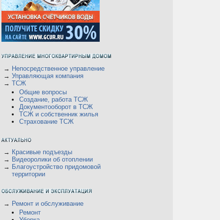
а
→
Непосредственное управление
→
Управляющая компания
→
ТСЖ
Общие вопросы
Создание, работа ТСЖ
Документооборот в ТСЖ
ТСЖ и собственник жилья
Страхование ТСЖ
→
Красивые подъезды
→
Видеоролики об отоплении
→
Благоустройство придомовой
территории
→
Ремонт и обслуживание
Ремонт
Уборка