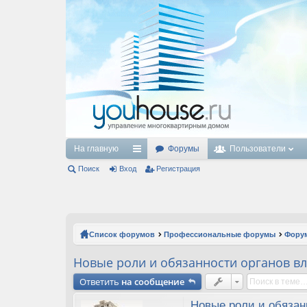
На главную
Форумы
Пользователи
Поиск
Вход
с
Регистрация
ы
лк
и
Список форумов
Профессиональные форумы
Форум
Новые роли и обязанности органов вл
Ответить
на сообщение
Новые роли и обязан