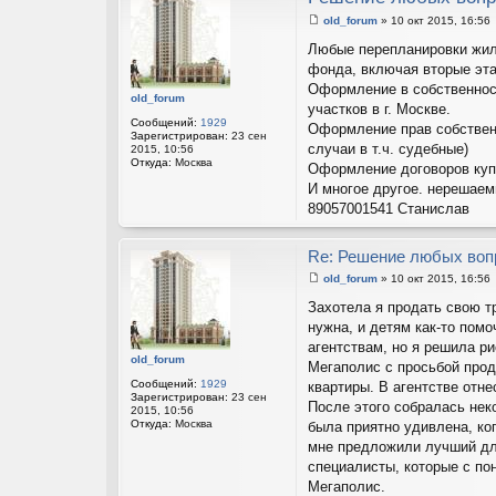
old_forum
»
10 окт 2015, 16:56
С
о
Любые перепланировки жил
о
фонда, включая вторые эта
б
щ
Оформление в собственност
е
old_forum
участков в г. Москве.
н
Сообщений:
1929
и
Оформление прав собствен
Зарегистрирован:
23 сен
е
случаи в т.ч. судебные)
2015, 10:56
Откуда:
Москва
Оформление договоров купл
И многое другое. нерешаем
89057001541 Станислав
Re: Решение любых воп
old_forum
»
10 окт 2015, 16:56
С
о
Захотела я продать свою т
о
нужна, и детям как-то пом
б
щ
агентствам, но я решила ри
е
old_forum
Мегаполис с просьбой прод
н
и
Сообщений:
1929
квартиры. В агентстве отн
е
Зарегистрирован:
23 сен
После этого собралась неко
2015, 10:56
Откуда:
Москва
была приятно удивлена, ко
мне предложили лучший для
специалисты, которые с п
Мегаполис.