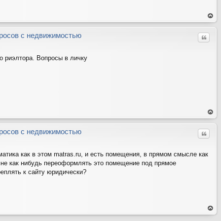
ер
ну
ть
росов с недвижимостью
Цитат
ся
на
ве
рх
 риэлтора. Вопросы в личку
ер
ну
ть
росов с недвижимостью
Цитат
ся
на
ве
рх
атика как в этом matras.ru, и есть помещения, в прямом смысле как
мне как нибудь переоформлять это помещение под прямое
реплять к сайту юридически?
ер
ну