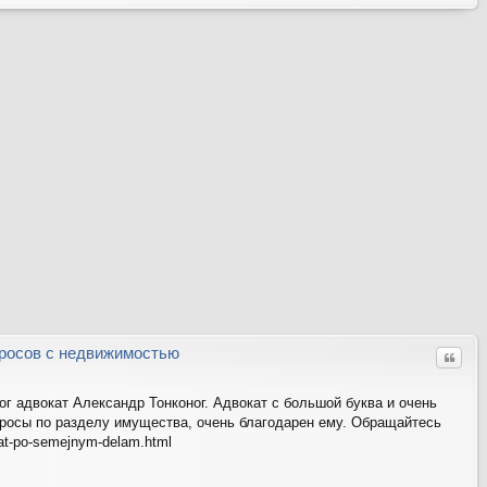
ер
ну
ть
ся
на
ве
рх
росов с недвижимостью
Цитат
ог адвокат Александр Тонконог. Адвокат с большой буква и очень
росы по разделу имущества, очень благодарен ему. Обращайтесь
kat-po-semejnym-delam.html