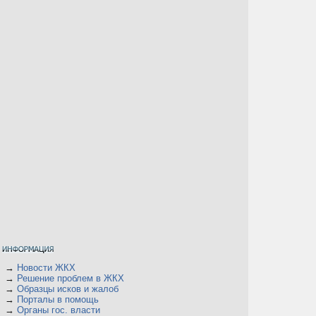
а
а
→
Новости ЖКХ
→
Решение проблем в ЖКХ
→
Образцы исков и жалоб
→
Порталы в помощь
а
→
Органы гос. власти