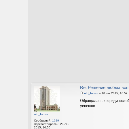
Re: Решение любых воп
old_forum
»
10 окт 2015, 16:57
С
о
Обращалась к юридической
о
успешно
б
щ
е
old_forum
н
и
Сообщений:
1929
е
Зарегистрирован:
23 сен
2015, 10:56