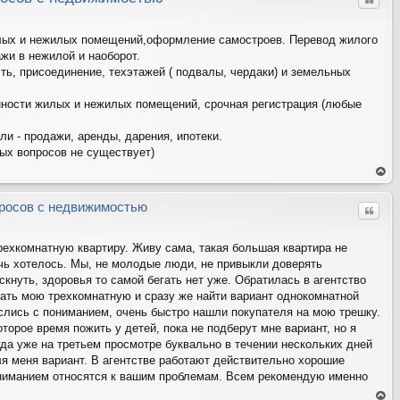
Цитат
ых и нежилых помещений,оформление самостроев. Перевод жилого
жи в нежилой и наоборот.
ь, присоединение, техэтажей ( подвалы, чердаки) и земельных
ности жилых и нежилых помещений, срочная регистрация (любые
и - продажи, аренды, дарения, ипотеки.
ых вопросов не существует)
ер
ну
ть
росов с недвижимостью
Цитат
ся
на
ве
рх
рехкомнатную квартиру. Живу сама, такая большая квартира не
очь хотелось. Мы, не молодые люди, не привыкли доверять
скнуть, здоровья то самой бегать нет уже. Обратилась в агентство
ать мою трехкомнатную и сразу же найти вариант однокомнатной
еслись с пониманием, очень быстро нашли покупателя на мою трешку.
торое время пожить у детей, пока не подберут мне вариант, но я
гда уже на третьем просмотре буквально в течении нескольких дней
 меня вариант. В агентстве работают действительно хорошие
ониманием относятся к вашим проблемам. Всем рекомендую именно