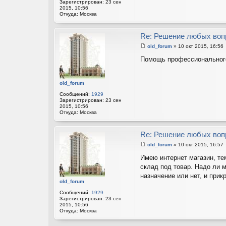
е
Зарегистрирован:
23 сен
2015, 10:56
Откуда:
Москва
Re: Решение любых воп
old_forum
»
10 окт 2015, 16:56
С
о
Помощь профессионального
о
б
щ
е
old_forum
н
и
Сообщений:
1929
е
Зарегистрирован:
23 сен
2015, 10:56
Откуда:
Москва
Re: Решение любых воп
old_forum
»
10 окт 2015, 16:57
С
о
Имею интернет магазин, тем
о
склад под товар. Надо ли 
б
щ
назначение или нет, и прик
е
old_forum
н
и
Сообщений:
1929
е
Зарегистрирован:
23 сен
2015, 10:56
Откуда:
Москва