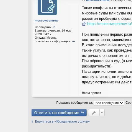
moscowcentrow
»
29 мар 2020,
С
о
Такие конфликты отнесены 
о
мировые суды или суды об
б
щ
развития проблемы к юрис
е
moscowcentrow
https://moscowcentrow.ru/y
н
Сообщений:
2
и
Зарегистрирован:
19 мар
е
При появлении первых разно
2020, 04:17
Откуда:
Москва
соответственно, минимальн
Контактная информация:
В ходе применения досуде
он
та
такие услуги, как проведе
кт
встречах с оппонентом и т. 
на
я
При обращении в суд (в мо
ин
разбирательств).
ф
ор
На стадии исполнительного
м
пользу клиента, но и добь
ац
ия
предусмотренных им действ
по
ль
зо
Всем привет.
ва
те
ля
Показать сообщения за:
Сор
m
os
Ответить
на сообщение
co
w
ce
Вернуться в «Юридические услуги»
nt
ro
w