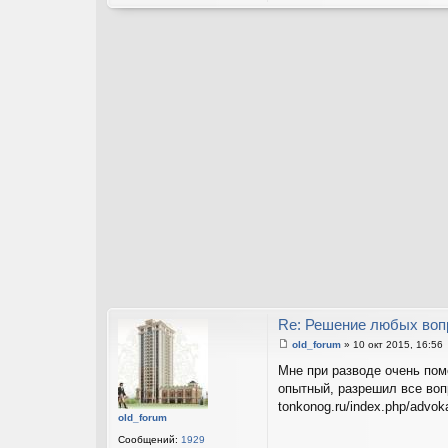
Re: Решение любых воп
old_forum
»
10 окт 2015, 16:56
С
о
Мне при разводе очень пом
о
опытный, разрешил все воп
б
щ
tonkonog.ru/index.php/advo
е
old_forum
н
и
Сообщений:
1929