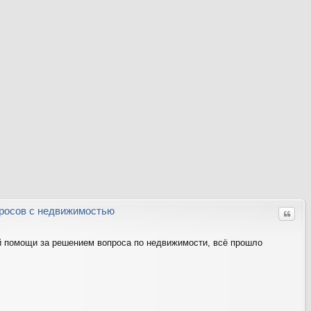
ть
ся
на
ве
рх
росов с недвижимостью
Цитат
 помощи за решением вопроса по недвижимости, всё прошло