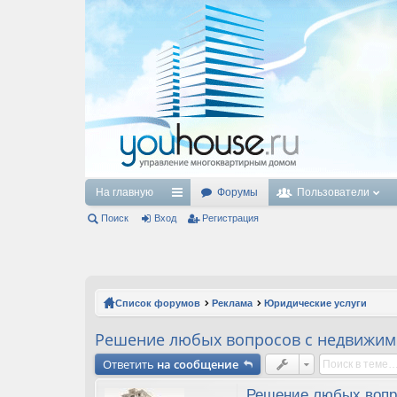
На главную
Форумы
Пользователи
Поиск
Вход
с
Регистрация
ы
лк
и
Список форумов
Реклама
Юридические услуги
Решение любых вопросов с недвижи
Ответить
на сообщение
Решение любых вопр