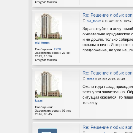
Откуда:
Москва
Re: Решение любых воп
old_forum
»
10 окт 2015, 16:57
С
о
Здравствуйте, я хочу прио
о
обязательно юридическое с
б
щ
и не дошло, только собира
е
old_forum
отзывы о них в Интернете,
н
и
Сообщений:
1929
предложение, но уже нашли,
е
Зарегистрирован:
23 сен
2015, 10:56
Откуда:
Москва
Re: Решение любых воп
fazas
»
05 янв 2016, 08:49
С
о
Около года назад приходило
о
затянулся значительно. Об
б
щ
ситуации оказался, то пиш
е
fazas
то скину.
н
и
Сообщений:
3
е
Зарегистрирован:
05 янв
2016, 08:45
Re: Решение любых воп