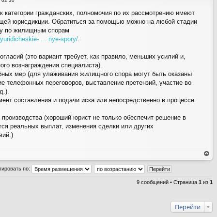
 02:30
ве
рх
к категории гражданских, полномочия по их рассмотрению имеют
щей юрисдикции. Обратиться за помощью можно на любой стадии
ту по жилищным спорам
uridicheskie- ... nye-spory/
:
гласий (это вариант требует, как правило, меньших усилий и,
ого вознаграждения специалиста).
бных мер (для улаживания жилищного спора могут быть оказаны
ние телефонных переговоров, выставление претензий, участие во
д.).
мент составления и подачи иска или непосредственно в процессе
 производства (хороший юрист не только обеспечит решение в
ется реальных выплат, изменения сделки или других
ий.)
ер
ну
тировать по:
ть
ся
на
9 сообщений • Страница
1
из
1
ве
рх
Перейти