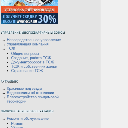
а
→
Непосредственное управление
→
Управляющая компания
→
ТСЖ
Общие вопросы
Создание, работа ТСЖ
Документооборот в ТСЖ
ТСЖ и собственник жилья
а
Страхование ТСЖ
→
Красивые подъезды
→
Видеоролики об отоплении
→
Благоустройство придомовой
территории
→
Ремонт и обслуживание
Ремонт
Уборка