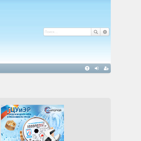
С
A
хо
ег
Q
д
ис
тр
ац
ия