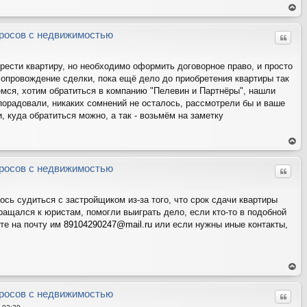
ер
ну
ть
росов с недвижимостью
Цитат
ся
на
ве
рх
брести квартиру, но необходимо оформить договорное право, и просто
опровождение сделки, пока ещё дело до приобретения квартиры так
емся, хотим обратиться в компанию "Пелевин и Партнёры", нашли
 порадовали, никаких сомнений не осталось, рассмотрели бы и ваше
 куда обратиться можно, а так - возьмём на заметку
ер
ну
ть
росов с недвижимостью
Цитат
ся
на
ве
рх
сь судиться с застройщиком из-за того, что срок сдачи квартиры
ращался к юристам, помогли выиграть дело, если кто-то в подобной
ите на почту им
89104290247@mail.ru
или если нужны иные контакты,
ер
ну
ть
росов с недвижимостью
Цитат
ся
на