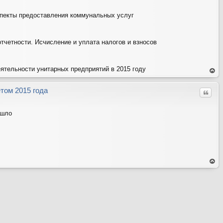
пекты предоставления коммунальных услуг
отчетности. Исчисление и уплата налогов и взносов
ятельности унитарных предприятий в 2015 году
ер
ну
ть
том 2015 года
Цитат
ся
на
ве
рх
ошло
ер
ну
ть
ся
на
ве
рх