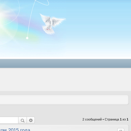
2 сообщений • Страница
1
из
1
ом 2015 года