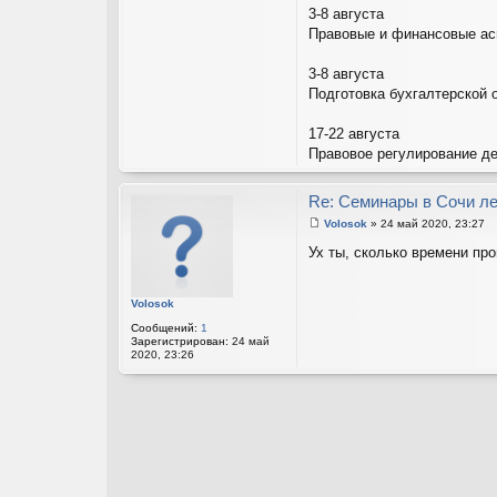
3-8 августа
Правовые и финансовые ас
3-8 августа
Подготовка бухгалтерской 
17-22 августа
Правовое регулирование де
Re: Семинары в Сочи ле
Volosok
»
24 май 2020, 23:27
С
о
Ух ты, сколько времени пр
о
б
щ
е
Volosok
н
и
Сообщений:
1
е
Зарегистрирован:
24 май
2020, 23:26