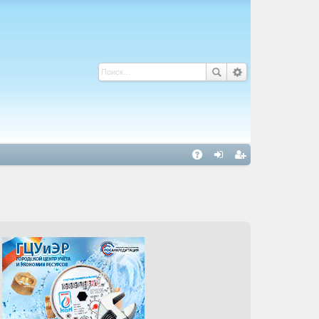
С
A
хо
ег
Q
д
ис
тр
ац
ия