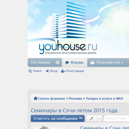
На главную
Форумы
Пользователи
Поиск
Вход
с
Регистрация
ы
лк
и
Список форумов
Реклама
Товары и услуги в ЖКХ
Семинары в Сочи летом 2015 года
Ответить
на сообщение
Семинары в Сочи лет