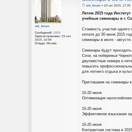
old_forum
»
10 окт 2015, 17:35
С
о
Летом 2015 года Институ
о
учебные семинары в г. Со
б
щ
е
old_forum
Стоимость участия одного с
н
Сообщений:
1929
и
оплате до 30 июня 2015 год
Зарегистрирован:
23 сен
е
семинары в июле - августе.
2015, 10:56
Откуда:
Москва
Семинары будут проходить
Сочи, на побережье Черно
двухместные номера и пита
повысить профессиональны
для летнего отдыха и куль
Приглашаем на семинары 
15-20 июня
Оптимизация налогообложе
15-20 июня
Эффективное взыскание за
15-20 июня
Контрактная система в 201