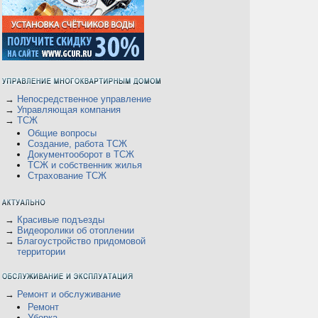
а
→
Непосредственное управление
→
Управляющая компания
→
ТСЖ
Общие вопросы
Создание, работа ТСЖ
Документооборот в ТСЖ
ТСЖ и собственник жилья
Страхование ТСЖ
→
Красивые подъезды
→
Видеоролики об отоплении
→
Благоустройство придомовой
территории
→
Ремонт и обслуживание
Ремонт
Уборка