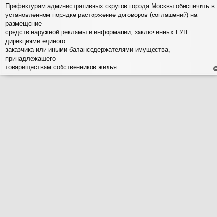
о
Префектурам административных округов города Москвы обеспечить в
о
установленном порядке расторжение договоров (соглашений) на
б
щ
размещение
е
средств наружной рекламы и информации, заключенных ГУП
н
и
дирекциями единого
е
заказчика или иными балансодержателями имущества,
принадлежащего
товариществам собственников жилья.
е
н
т
с
н
в
р