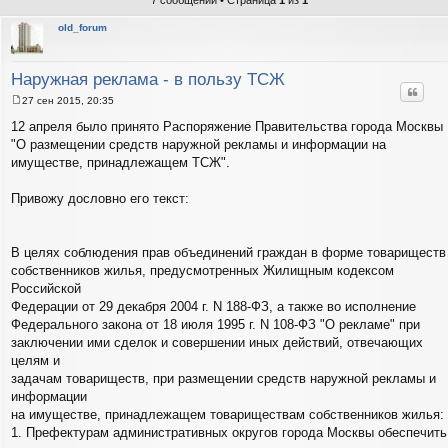
7 сообщений • Страница
1
из
1
old_forum
Наружная реклама - в пользу ТСЖ
Цитат
27 сен 2015, 20:35
С
о
12 апреля было принято Распоряжение Правительства города Москвы
о
"О размещении средств наружной рекламы и информации на
б
щ
имуществе, принадлежащем ТСЖ".
е
н
и
Привожу дословно его текст:
е
В целях соблюдения прав объединений граждан в форме товариществ
собственников жилья, предусмотренных Жилищным кодексом
Российской
Федерации от 29 декабря 2004 г. N 188-ФЗ, а также во исполнение
Федерального закона от 18 июля 1995 г. N 108-ФЗ "О рекламе" при
заключении ими сделок и совершении иных действий, отвечающих
целям и
задачам товариществ, при размещении средств наружной рекламы и
информации
на имуществе, принадлежащем товариществам собственников жилья:
1. Префектурам административных округов города Москвы обеспечить