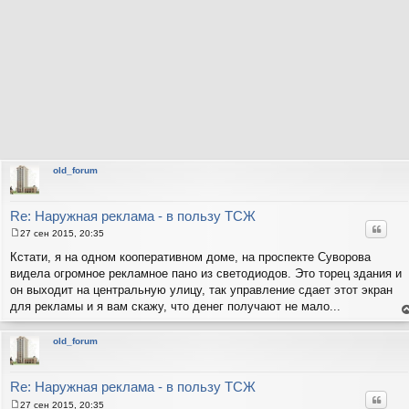
old_forum
Re: Наружная реклама - в пользу ТСЖ
Цитат
27 сен 2015, 20:35
С
о
Кстати, я на одном кооперативном доме, на проспекте Суворова
о
видела огромное рекламное пано из светодиодов. Это торец здания и
б
щ
он выходит на центральную улицу, так управление сдает этот экран
е
для рекламы и я вам скажу, что денег получают не мало...
н
и
е
н
е
т
old_forum
с
н
в
р
Re: Наружная реклама - в пользу ТСЖ
Цитат
27 сен 2015, 20:35