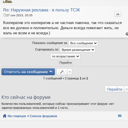
н
в
р
Re: Наружная реклама - в пользу ТСЖ
Цитат
27 сен 2015, 20:35
С
о
Кооператив это кооператив а не частная лавочка, так что сказаться
о
все же должно и положительно. Деньги всегда помогают жить, но
б
щ
жаль не всем и не всегда:)
е
е
н
н
и
Показать сообщения за:
т
е
с
Сортировать по:
н
в
р
Ответить
на сообщение
7 сообщений • Страница
1
из
1
Перейти
Кто сейчас на форуме
Количество пользователей, которые сейчас просматривают этот форум: нет
зарегистрированных пользователей и 1 гость
На главную
Список форумов