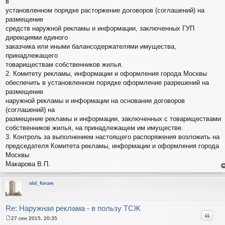
в
установленном порядке расторжение договоров (соглашений) на
размещение
средств наружной рекламы и информации, заключенных ГУП
дирекциями единого
заказчика или иными балансодержателями имущества,
принадлежащего
товариществам собственников жилья.
2. Комитету рекламы, информации и оформления города Москвы
обеспечить в установленном порядке оформление разрешений на
размещение
наружной рекламы и информации на основании договоров
(соглашений) на
размещение рекламы и информации, заключенных с товариществами
собственников жилья, на принадлежащем им имуществе.
3. Контроль за выполнением настоящего распоряжения возложить на
председателя Комитета рекламы, информации и оформления города
Москвы
Макарова В.П.
е
н
т
old_forum
с
н
в
р
Re: Наружная реклама - в пользу ТСЖ
Цитат
27 сен 2015, 20:35
С