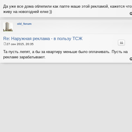
С
о
Да уже все дома облепили как папте маше этой рекламой, кажется что
о
живу на новогодней елке:))
б
щ
е
е
н
н
т
old_forum
и
с
н
е
в
р
Re: Наружная реклама - в пользу ТСЖ
Цитат
27 сен 2015, 20:35
С
о
Та пусть лепят, а бы за квартиру меньше было оплачивать. Пусть на
о
рекламе зарабатывают.
б
щ
е
е
н
н
т
и
с
н
е
в
р