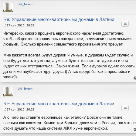
т
old_forum
с
н
в
р
Re: Управление многоквартирными домами в Латвии
Цитат
27 сен 2015, 20:28
С
о
Интересно, какого процента европейского населения достаточно,
о
чтобы общество становилось гражданским, а чучмеки приемлемыми
б
щ
людьми. Сколько времени совместного проживания это требует.
е
н
и
Мне кажется всегда будут дураки и умные, и дуракам будет скучно и
е
они будут лезть к умным, а умных будет тошнить от дураков и они
будут от них отстраняться.. Закон жизни. Если дураков одних собрать
да они же поубивают друг друга:)) А так вроде бы как в прослойке и
живы:))
е
н
т
old_forum
с
н
в
р
Re: Управление многоквартирными домами в Латвии
Цитат
27 сен 2015, 20:28
С
о
А с чего вы ставите европейцев как эталон? Вовсе они не такие
о
паеньки как кажется. Хамов там больше даже чем в России, так что не
б
щ
стоит думать что наша система ЖКХ хуже европейской.
е
е
н
н