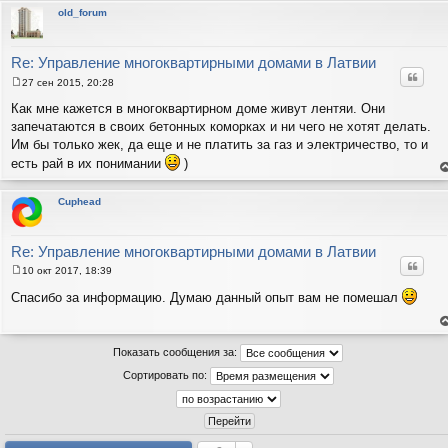
и
т
old_forum
е
с
н
в
р
Re: Управление многоквартирными домами в Латвии
Цитат
27 сен 2015, 20:28
С
о
Как мне кажется в многоквартирном доме живут лентяи. Они
о
запечатаются в своих бетонных коморках и ни чего не хотят делать.
б
щ
Им бы только жек, да еще и не платить за газ и электричество, то и
е
есть рай в их понимании
)
н
и
е
е
н
т
Cuphead
с
н
в
р
Re: Управление многоквартирными домами в Латвии
Цитат
10 окт 2017, 18:39
С
о
Спасибо за информацию. Думаю данный опыт вам не помешал
о
б
щ
е
е
н
Показать сообщения за:
н
т
и
с
Сортировать по:
н
е
в
р