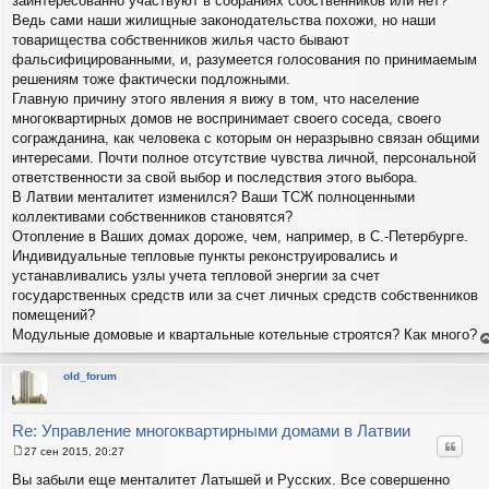
заинтересованно участвуют в собраниях собственников или нет?
б
щ
Ведь сами наши жилищные законодательства похожи, но наши
е
товарищества собственников жилья часто бывают
н
и
фальсифицированными, и, разумеется голосования по принимаемым
е
решениям тоже фактически подложными.
Главную причину этого явления я вижу в том, что население
многоквартирных домов не воспринимает своего соседа, своего
согражданина, как человека с которым он неразрывно связан общими
интересами. Почти полное отсутствие чувства личной, персональной
ответственности за свой выбор и последствия этого выбора.
В Латвии менталитет изменился? Ваши ТСЖ полноценными
коллективами собственников становятся?
Отопление в Ваших домах дороже, чем, например, в С.-Петербурге.
Индивидуальные тепловые пункты реконструировались и
устанавливались узлы учета тепловой энергии за счет
государственных средств или за счет личных средств собственников
помещений?
Модульные домовые и квартальные котельные строятся? Как много?
е
н
т
old_forum
с
н
в
р
Re: Управление многоквартирными домами в Латвии
Цитат
27 сен 2015, 20:27
С
о
Вы забыли еще менталитет Латышей и Русских. Все совершенно
о