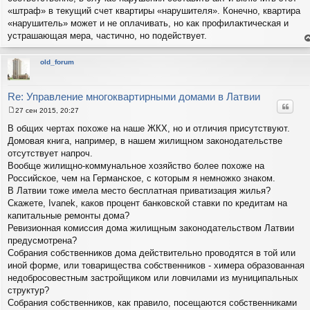
«штраф» в текущий счет квартиры «нарушителя». Конечно, квартира
«нарушитель» может и не оплачивать, но как профилактическая и
устрашающая мера, частично, но подействует.
е
н
т
old_forum
с
н
в
р
Re: Управление многоквартирными домами в Латвии
Цитат
27 сен 2015, 20:27
С
о
В общих чертах похоже на наше ЖКХ, но и отличия присутствуют.
о
Домовая книга, например, в нашем жилищном законодательстве
б
щ
отсутствует напроч.
е
Вообще жилищно-коммунальное хозяйство более похоже на
н
и
Российское, чем на Германское, с которым я немножко знаком.
е
В Латвии тоже имела место бесплатная приватизация жилья?
Скажете, Ivanek, каков процент банковской ставки по кредитам на
капитальные ремонты дома?
Ревизионная комиссия дома жилищным законодательством Латвии
предусмотрена?
Собрания собственников дома действительно проводятся в той или
иной форме, или товарищества собственников - химера образованная
недобросовестным застройщиком или ловчилами из муниципальных
структур?
Собрания собственников, как правило, посещаются собственниками