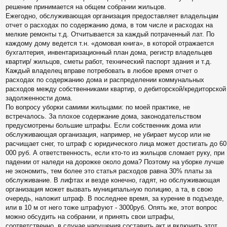
решение принимается на общем собрании жильцов.
Ежегодно, обслуживающая организация предоставляет владельцам
отчет о расходах по содержанию дома, в том числе и расходах на
мелкие ремонты т.д. Отчитывается за каждый потраченный лат. По
каждому дому ведется т.н. «домовая книга», в которой отражается
бухгалтерия, инвентаризационный план дома, регистр владельцев
квартир/ жильцов, сметы работ, технический паспорт здания и т.д.
Каждый владелец вправе потребовать в любое время отчет о
расходах по содержанию дома и распределении коммунальных
расходов между собственниками квартир, о дебиторской/кредиторской
задолженности дома.
По вопросу уборки самими жильцами: по моей практике, не
встречалось. За плохое содержание дома, законодательством
предусмотрены большие штрафы. Если собственник дома или
обслуживающая организация, например, не убирает мусор или не
расчищает снег, то штраф с юридического лица может достигать до 60
000 руб. А ответственность, если кто-то из жильцов сломает руку, при
падении от наледи на дорожке около дома? Поэтому на уборке лучше
не экономить, тем более это статья расходов равна 30% платы за
обслуживание. В лифтах и везде конечно, гадят, но обслуживающая
организация может вызвать муниципальную полицию, а та, в свою
очередь, наложит штраф. В последнее время, за курение в подъезде,
или в 10 м от него тоже штрафуют - 3000руб. Опять же, этот вопрос
можно обсудить на собрании, и принять свои штрафы,
соответственно, в случае нарушения составить акт и включить этот