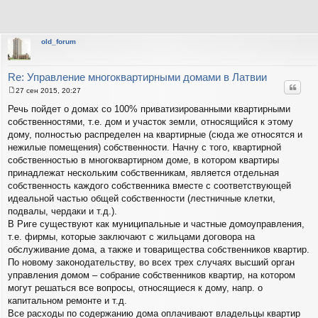
old_forum
Re: Управление многоквартирными домами в Латвии
Цитат
27 сен 2015, 20:27
С
о
Речь пойдет о домах со 100% приватизированными квартирными
о
собственностями, т.е. дом и участок земли, относящийся к этому
б
щ
дому, полностью распределен на квартирные (сюда же относятся и
е
нежилые помещения) собственности. Начну с того, квартирной
н
и
собственностью в многоквартирном доме, в котором квартиры
е
принадлежат нескольким собственникам, является отдельная
собственность каждого собственника вместе с соответствующей
идеальной частью общей собственности (лестничные клетки,
подвалы, чердаки и т.д.).
В Риге существуют как муниципальные и частные домоуправления,
т.е. фирмы, которые заключают с жильцами договора на
обслуживание дома, а также и товарищества собственников квартир.
По новому законодательству, во всех трех случаях высший орган
управления домом – собрание собственников квартир, на котором
могут решаться все вопросы, относящиеся к дому, напр. о
капитальном ремонте и т.д.
Все расходы по содержанию дома оплачивают владельцы квартир