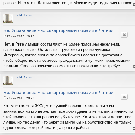
разное. И то что в Латвии работает, в Москве будет идти очень плохо..
б
щ
е
е
н
н
т
old_forum
и
с
н
е
в
р
Re: Управление многоквартирными домами в Латвии
Цитат
27 сен 2015, 20:28
С
о
Нет, в Риге латыши составляют не более половины населения,
о
насколько я знаю. Остальные - русские и прочие чучмеки.
б
щ
Интересно, какого процента европейского населения достаточно,
е
чтобы общество становилось гражданским, а чучмеки приемлемыми
н
и
людьми. Сколько времени совместного проживания это требует.
е
е
н
т
old_forum
с
н
в
р
Re: Управление многоквартирными домами в Латвии
Цитат
27 сен 2015, 20:28
С
о
Как мне кажется ЖКХ, это лучший вариант, жаль только им
о
заниматься ни кто не желает, все хотят денег и не малых и именно по
б
щ
этой причине это направление убыточное. Хотя частник и делает все
е
лучше, но тех денег что берет хватило бы на обустройство не только
н
и
одного дома, который платит, а целого района.
е
е
н