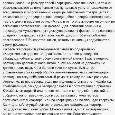
пропорционально размеру своей квартирной собственности, а также
рассчитываются за полученные коммунальные услуги независимо от
того, является ли собственник квартиры участником товарищества,
образованного для управления находящейся в общей собственности
частью дома и ведения ее хозяйства, и от того, заключил ли он или не
заключил соответствующий договор. Для принятия решения о
переходе из муниципального домоуправления к фирме, или решение о
создании товарищества жильцов необходимо, чтобы на собрании
проголосовал 51% собственников, остальные жильцы подчиняются
этому решению.
На этом же собрании утверждается смета по содержанию/
обслуживанию здания, которая включает в себя расходы на
уборщицу: обязательная уборка лестничной клетки 1 раз в неделю;
расходы на дворника: напр.зимой, снежный слой на дорожках не
должен превышать 4 см более в течении суток; бухгалтер;
управляющий (инженер)- обслуживание инженерных коммуникаций:
расходы на текущий/капитальный ремонт; коммунальные расходы:
отопление, вывоз мусора, вода (по индивидуальным счетчикам)и т.д.
Коммунальные расходы распределяются в соответствии с принятой
Кабмином методикой или, в соответствии с методикой, принятой на
собрании, напр. вывоз мусора в соответствии с количеством
проживающих в квартире, или по-квартирно или по площади квартиры.
Капитальный/текущий ремонт оплачивают владельцы квартир,
государство не финансирует. Можно взять кредит в коммерческом
банке, на утепление или реновацию здания. Соответствующее