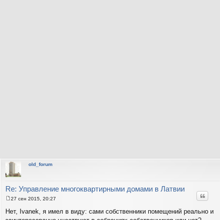
old_forum
Re: Управление многоквартирными домами в Латвии
Цитат
27 сен 2015, 20:27
С
о
Нет, Ivanek, я имел в виду: сами собственники помещений реально и
о