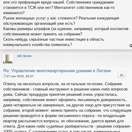
или это профанация вроде нашей. Собственники гражданами
становятся в ТСЖ или нет? Менталитет собственников как-то
изменился?
Рынок жилищных услуг у вас сложился? Реальная конкуренция
обслуживающих организаций уже есть?
Каковы размеры штрафов (за курение, например), который коллектив
собственников может принять на собрании?
Сколь-нибудь серьёзные частные инвестиции в область
коммунального хозяйства появились?
е
н
т
old_forum
с
н
в
р
Re: Управление многоквартирными домами в Латвии
Цитат
27 сен 2015, 20:27
С
о
Отвечу на несколько вопросов, на остальные по-позже. Собрание
о
собственников - главный инструмент в решении каких-либо вопросов
б
щ
дома. Сейчас процедура принятия решений очень упростилась,
е
например, собственник может оформить письменную доверенность,
н
и
даже нотариально не заверенную, на другое лицо для присутствия на
е
собрании, второй момент: можно принять на собрании, что следующие
решения проводятся в форме письменного опроса - по владельцам
квартир рассылаются вопросы, их обоснование, дается время для
ответа. Для каких-либо судебных разбирательств - решение собрания-
100% успеха. С удорожанием услуг, в том числе, коммунальных,