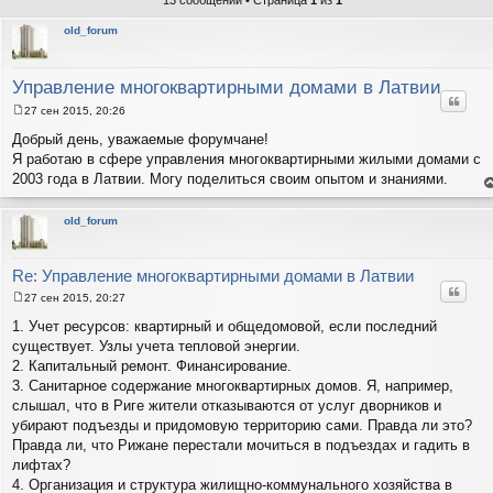
13 сообщений • Страница
1
из
1
old_forum
Управление многоквартирными домами в Латвии
Цитат
27 сен 2015, 20:26
С
о
Добрый день, уважаемые форумчане!
о
Я работаю в сфере управления многоквартирными жилыми домами с
б
щ
2003 года в Латвии. Могу поделиться своим опытом и знаниями.
е
е
н
н
и
т
old_forum
е
с
н
в
р
Re: Управление многоквартирными домами в Латвии
Цитат
27 сен 2015, 20:27
С
о
1. Учет ресурсов: квартирный и общедомовой, если последний
о
существует. Узлы учета тепловой энергии.
б
щ
2. Капитальный ремонт. Финансирование.
е
3. Санитарное содержание многоквартирных домов. Я, например,
н
и
слышал, что в Риге жители отказываются от услуг дворников и
е
убирают подъезды и придомовую территорию сами. Правда ли это?
Правда ли, что Рижане перестали мочиться в подъездах и гадить в
лифтах?
4. Организация и структура жилищно-коммунального хозяйства в