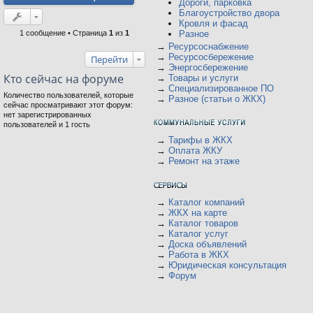
Дороги, парковка
ся
на
Благоустройство двора
ве
Кровля и фасад
рх
Разное
1 сообщение • Страница
1
из
1
→
Ресурсоснабжение
→
Ресурсосбережение
Перейти
→
Энергосбережение
Кто сейчас на форуме
→
Товары и услуги
→
Специализированное ПО
Количество пользователей, которые
→
Разное (статьи о ЖКХ)
сейчас просматривают этот форум:
нет зарегистрированных
пользователей и 1 гость
→
Тарифы в ЖКХ
→
Оплата ЖКУ
→
Ремонт на этаже
→
Каталог компаний
→
ЖКХ на карте
→
Каталог товаров
→
Каталог услуг
→
Доска объявлений
→
Работа в ЖКХ
→
Юридическая консультация
→
Форум