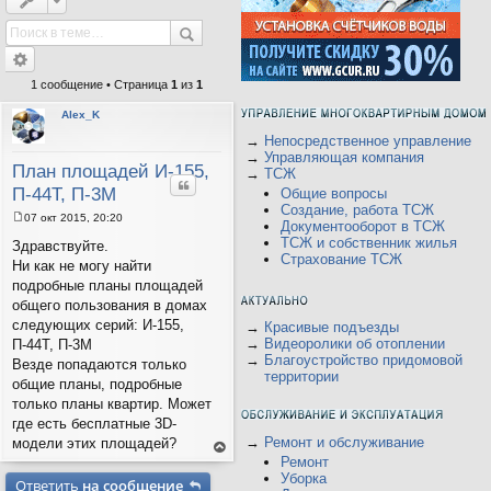
1 сообщение • Страница
1
из
1
Alex_K
→
Непосредственное управление
→
Управляющая компания
План площадей И-155,
→
ТСЖ
Цитата
П-44Т, П-3М
Общие вопросы
Создание, работа ТСЖ
07 окт 2015, 20:20
Документооборот в ТСЖ
С
ТСЖ и собственник жилья
о
Здравствуйте.
о
Страхование ТСЖ
Ни как не могу найти
б
щ
подробные планы площадей
е
общего пользования в домах
н
и
следующих серий: И-155,
→
Красивые подъезды
е
→
Видеоролики об отоплении
П-44Т, П-3М
→
Благоустройство придомовой
Везде попадаются только
территории
общие планы, подробные
только планы квартир. Может
где есть бесплатные 3D-
→
Ремонт и обслуживание
модели этих площадей?
ер
Ремонт
ну
Уборка
Ответить
на сообщение
ть