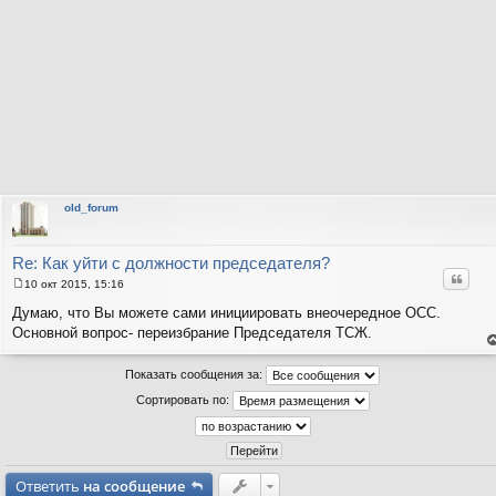
old_forum
Re: Как уйти с должности председателя?
Цитат
10 окт 2015, 15:16
С
о
Думаю, что Вы можете сами инициировать внеочередное ОСС.
о
Основной вопрос- переизбрание Председателя ТСЖ.
б
щ
е
е
н
Показать сообщения за:
н
т
и
с
Сортировать по:
н
е
в
р
Ответить
на сообщение