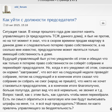
3 сообщений • Страница
1
из
1
old_forum
Как уйти с должности председателя?
Цитат
10 окт 2015, 15:16
С
о
Ситуация такая. В конце прошлого года дом захотел нанять
о
управляющего (я председатель ТСЖ данного дома), я был не против,
б
щ
но на тот момент я знал, что в скором времени продам квартиру в
е
данном доме и следовательно потеряю право собственности, а на
н
и
сколько мне известно, председателем может являться только
е
имеющий собственность в доме.
Будущий управляющий был устно уведомлён об этом и обещал что
как только я потеряю право собственности он соберёт собрание и
переизберёт председателя. Но, когда я его уведомил об этом, сначала
он кормил "завтраками", что вот-вот на следующей неделе проведёт
собрание, потом на следующей и в конечном итоге сказал что
собрание он собрать не смог (народ не пришёл), что никто не хочет
становиться председателем, а в конечном итоге благополучно,
больше полугода, делал вид что всё нормально, не звонил и т.д.
Вопрос такой, как с этим быть, как сделать чтобы меня переизбрали.
Есть ли смысл обратиться в налоговую или они будут выписывать
штрафы на меня, т.к. я всё ещё председатель? Можно ли както
привлечь управляющего за бездеятельность?
е