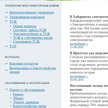
Непосредственное управление
В Хабаровске электросч
Управляющая компания
Хабаровскэнергосбыт уже
ТСЖ
«Электросчётчик в кажды
Общие вопросы
день уже 364 тысячи жите
Создание, работа ТСЖ
электроэнергии по показа
Документооборот в ТСЖ
текущего года планируетс
ТСЖ и собственник жилья
электроэнергии.
Страхование ТСЖ
подробнее »
ТСН
21-09-2010
В Иркутске уже подклю
Согласно распоряжению м
городе уже начался отопи
Красивые подъезды
стали подключать детски
Видеоролики о благоустройстве
медицинские учреждения
дворов
начнется сегодня.
подробнее »
20-09-2010
Наступающие холода мог
коллапс
Ремонт и обслуживание
Приближающиеся холода м
Ремонт
энергетического коллапса
Уборка
Федеральной сетевой ком
Дороги, парковка
день порядка 70% энерго
Благоустройство двора