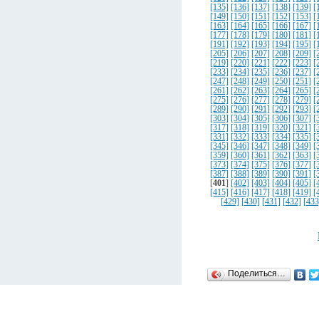
[135]
[136]
[137]
[138]
[139]
[
[149]
[150]
[151]
[152]
[153]
[
[163]
[164]
[165]
[166]
[167]
[
[177]
[178]
[179]
[180]
[181]
[
[191]
[192]
[193]
[194]
[195]
[
[205]
[206]
[207]
[208]
[209]
[
[219]
[220]
[221]
[222]
[223]
[
[233]
[234]
[235]
[236]
[237]
[
[247]
[248]
[249]
[250]
[251]
[
[261]
[262]
[263]
[264]
[265]
[
[275]
[276]
[277]
[278]
[279]
[
[289]
[290]
[291]
[292]
[293]
[
[303]
[304]
[305]
[306]
[307]
[
[317]
[318]
[319]
[320]
[321]
[
[331]
[332]
[333]
[334]
[335]
[
[345]
[346]
[347]
[348]
[349]
[
[359]
[360]
[361]
[362]
[363]
[
[373]
[374]
[375]
[376]
[377]
[
[387]
[388]
[389]
[390]
[391]
[
[
401
]
[402]
[403]
[404]
[405]
[
[415]
[416]
[417]
[418]
[419]
[
[429]
[430]
[431]
[432]
[433
Поделиться…