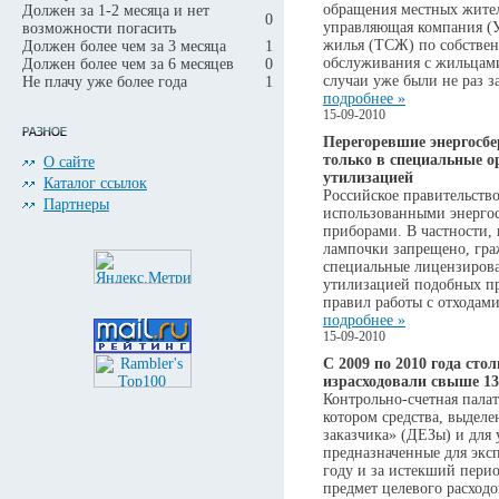
обращения местных жител
Должен за 1-2 месяца и нет
0
управляющая компания (У
возможности погасить
жилья (ТСЖ) по собствен
Должен более чем за 3 месяца
1
обслуживания с жильцам
Должен более чем за 6 месяцев
0
случаи уже были не раз з
Не плачу уже более года
1
подробнее »
15-09-2010
Перегоревшие энергосб
только в специальные 
О сайте
утилизацией
Каталог ссылок
Российское правительств
Партнеры
использованными энерго
приборами. В частности,
лампочки запрещено, граж
специальные лицензиров
утилизацией подобных п
правил работы с отходами
подробнее »
15-09-2010
С 2009 по 2010 года ст
израсходовали свыше 13
Контрольно-счетная палат
котором средства, выдел
заказчика» (ДЕЗы) и для
предназначенные для эк
году и за истекший пери
предмет целевого расходо