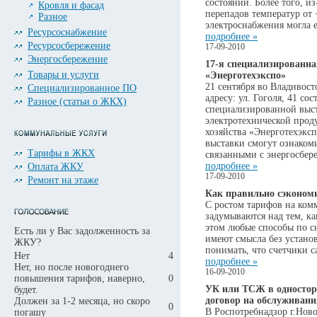
состоянии. Более того, и
Кровля и фасад
перепадов температур от 
Разное
электроснабжения могла 
Ресурсоснабжение
подробнее »
Ресурсосбережение
17-09-2010
Энергосбережение
17-я специализированна
Товары и услуги
«Энерготехэкспо»
21 сентября во Владивос
Специализированное ПО
адресу: ул. Гоголя, 41 со
Разное (статьи о ЖКХ)
специализированной выст
электротехнической про
хозяйства «Энерготехэкс
выставки смогут ознаком
Тарифы в ЖКХ
связанными с энергосбер
подробнее »
Оплата ЖКУ
17-09-2010
Ремонт на этаже
Как правильно сэкономи
С ростом тарифов на ком
задумываются над тем, к
этом любые способы по с
Есть ли у Вас задолженность за
имеют смысла без устано
ЖКУ?
понимать, что счетчики с
Нет
4
подробнее »
Нет, но после новогоднего
16-09-2010
повышения тарифов, наверно,
0
УК или ТСЖ в одностор
будет.
договор на обслуживани
Должен за 1-2 месяца, но скоро
0
В Роспотребнадзор г.Ново
погашу