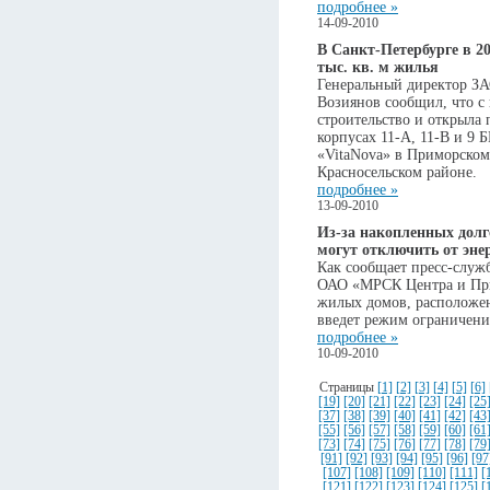
подробнее »
14-09-2010
В Санкт-Петербурге в 20
тыс. кв. м жилья
Генеральный директор З
Возиянов сообщил, что с 
строительство и открыла 
корпусах 11-А, 11-В и 9
«VitaNova» в Приморском
Красносельском районе.
подробнее »
13-09-2010
Из-за накопленных долг
могут отключить от эне
Как сообщает пресс-слу
ОАО «МРСК Центра и Прив
жилых домов, расположе
введет режим ограничени
подробнее »
10-09-2010
Страницы
[1]
[2]
[3]
[4]
[5]
[6]
[19]
[20]
[21]
[22]
[23]
[24]
[25
[37]
[38]
[39]
[40]
[41]
[42]
[43
[55]
[56]
[57]
[58]
[59]
[60]
[61
[73]
[74]
[75]
[76]
[77]
[78]
[79
[91]
[92]
[93]
[94]
[95]
[96]
[97
[107]
[108]
[109]
[110]
[111]
[
[121]
[122]
[123]
[124]
[125]
[