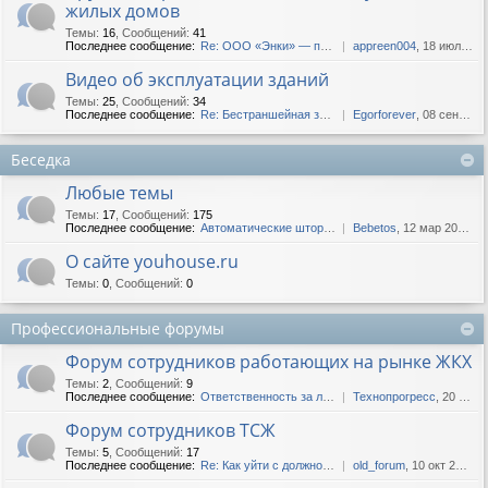
жилых домов
Темы
:
16
,
Сообщений
:
41
Последнее сообщение:
Re: ООО «Энки» — продажа ст...
appreen004
, 18 июл 2022, 09:11
Видео об эксплуатации зданий
Темы
:
25
,
Сообщений
:
34
Последнее сообщение:
Re: Бестраншейная замена во...
Egorforever
, 08 сен 2018, 18:06
Беседка
Любые темы
Темы
:
17
,
Сообщений
:
175
Последнее сообщение:
Автоматические шторы - идеа...
Bebetos
, 12 мар 2025, 13:36
О сайте youhouse.ru
Темы
:
0
,
Сообщений
:
0
Профессиональные форумы
Форум сотрудников работающих на рынке ЖКХ
Темы
:
2
,
Сообщений
:
9
Последнее сообщение:
Ответственность за лифты
Технопрогресс
, 20 окт 2020, 09:51
Форум сотрудников ТСЖ
Темы
:
5
,
Сообщений
:
17
Последнее сообщение:
Re: Как уйти с должности пр...
old_forum
, 10 окт 2015, 15:16