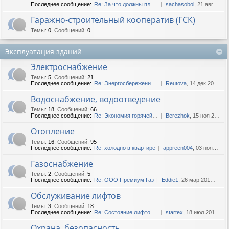
Последнее сообщение:
Re: За что должны платить с...
sachasobol
, 21 авг 2019, 04:27
Гаражно-строительный кооператив (ГСК)
Темы
:
0
,
Сообщений
:
0
Эксплуатация зданий
Электроснабжение
Темы
:
5
,
Сообщений
:
21
Последнее сообщение:
Re: Энергосбережение в дома...
Reutova
, 14 дек 2020, 11:15
Водоснабжение, водоотведение
Темы
:
18
,
Сообщений
:
66
Последнее сообщение:
Re: Экономия горячей воды.
Berezhok
, 15 ноя 2020, 18:45
Отопление
Темы
:
16
,
Сообщений
:
95
Последнее сообщение:
Re: холодно в квартире
appreen004
, 03 ноя 2022, 13:44
Газоснабжение
Темы
:
2
,
Сообщений
:
5
Последнее сообщение:
Re: ООО Премиум Газ
Eddie1
, 26 мар 2016, 18:04
Обслуживание лифтов
Темы
:
3
,
Сообщений
:
18
Последнее сообщение:
Re: Состояние лифтов в наши...
startex
, 18 июл 2019, 10:34
Охрана, безопасность