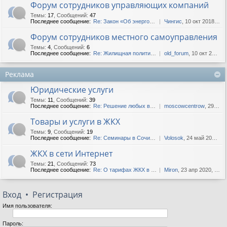
Форум сотрудников управляющих компаний
Темы
:
17
,
Сообщений
:
47
Последнее сообщение:
Re: Закон «Об энергосбереже...
Чингис
, 10 окт 2018, 06:22
Форум сотрудников местного самоуправления
Темы
:
4
,
Сообщений
:
6
Последнее сообщение:
Re: Жилищная политика. Реко...
old_forum
, 10 окт 2015, 16:45
Реклама
Юридические услуги
Темы
:
11
,
Сообщений
:
39
Последнее сообщение:
Re: Решение любых вопросов ...
moscowcentrow
, 29 мар 2020, 02:30
Товары и услуги в ЖКХ
Темы
:
9
,
Сообщений
:
19
Последнее сообщение:
Re: Семинары в Сочи летом 2...
Volosok
, 24 май 2020, 23:27
ЖКХ в сети Интернет
Темы
:
21
,
Сообщений
:
73
Последнее сообщение:
Re: О тарифах ЖКХ в СМИ
Miron
, 23 апр 2020, 08:31
Вход
•
Регистрация
Имя пользователя:
Пароль: