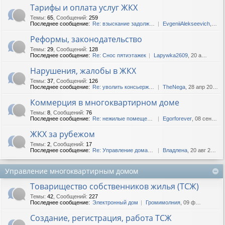
Тарифы и оплата услуг ЖКХ
Темы
:
65
,
Сообщений
:
259
Последнее сообщение:
Re: взыскание задолженности...
EvgeniiAlekseevich
, 12 фев 2020, 06:37
Реформы, законодательство
Темы
:
29
,
Сообщений
:
128
Последнее сообщение:
Re: Снос пятиэтажек
Lapywka2609
, 20 апр 2019, 14:11
Нарушения, жалобы в ЖКХ
Темы
:
37
,
Сообщений
:
126
Последнее сообщение:
Re: уволить консьержа..как??
TheNega
, 28 апр 2020, 11:44
Коммерция в многоквартирном доме
Темы
:
8
,
Сообщений
:
76
Последнее сообщение:
Re: нежилые помещения
Egorforever
, 08 сен 2018, 17:16
ЖКХ за рубежом
Темы
:
2
,
Сообщений
:
17
Последнее сообщение:
Re: Управление домами в Укр...
Владлена
, 20 авг 2018, 13:23
Управление многоквартирным домом
Товарищество собственников жилья (ТСЖ)
Темы
:
42
,
Сообщений
:
227
Последнее сообщение:
Электронный дом
Громимолния
, 09 фев 2018, 11:43
Создание, регистрация, работа ТСЖ