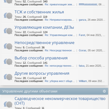
Темы
:
52
,
Сообщений
:
340
Последнее сообщение:
Re: приватизация земли ТСЖ
fffffffddddddddd
, 06 июл 2019, 16:07
ТСЖ и собственник жилья
Темы
:
26
,
Сообщений
:
119
Последнее сообщение:
Re: Неприватизированные ква...
ganza
, 26 июн 2020, 13:29
Управляющие компании, ДЕЗы
Темы
:
22
,
Сообщений
:
124
Последнее сообщение:
Re: Управляющая компания не...
Faret
, 04 янв 2021, 14:10
Непосредственное управление
Темы
:
9
,
Сообщений
:
36
Последнее сообщение:
Re: Неосредственное управле...
Goras
, 05 окт 2020, 20:43
Выбор способа управления
Темы
:
12
,
Сообщений
:
141
Последнее сообщение:
Re: непосредственное управл...
faisa
, 21 июн 2020, 04:38
Другие вопросы управления
Темы
:
20
,
Сообщений
:
67
Последнее сообщение:
Re: уборка мест общего поль...
William
, 09 июн 2020, 14:04
Управление другими объектами
Садоводческое некоммерческое товарищество
(СНТ)
Темы
:
3
,
Сообщений
:
11