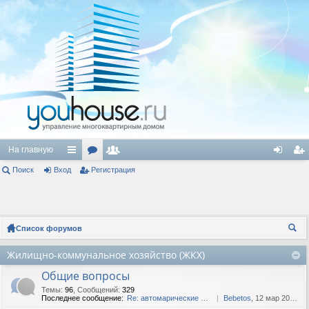
На главную
Поиск
Вход
с
ор
Регистрация
ол
хо
ег
ы
ум
ьз
д
ис
лк
ы
ов
тр
Список форумов
и
ат
ац
ои
Жилищно-коммунальное хозяйство (ЖКХ)
ел
ия
ск
Общие вопросы
и
Темы
:
96
,
Сообщений
:
329
Последнее сообщение:
Re: автомарические шторы в ...
Bebetos
, 12 мар 2025, 13:38