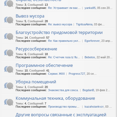
Темы
:
3
,
Сообщений
:
13
Последнее сообщение:
Re: Устраивает ли вас охран...
yanka95
, 05 сен 2017, 10:14
Вывоз мусора
Темы
:
5
,
Сообщений
:
28
Последнее сообщение:
Re: вывоз мусора
TigritsaAlena
, 03 фев 2020, 13:55
Благоустройство придомовой территории
Темы
:
14
,
Сообщений
:
57
Последнее сообщение:
Re: Как правильно укладыват...
Egorforever
, 23 апр 2019, 14:41
Ресурсосбережение
Темы
:
6
,
Сообщений
:
18
Последнее сообщение:
Re: Счетчик газа tz fluxi g250
Bebetos
, 22 май 2020, 12:53
Программное обеспечение
Темы
:
10
,
Сообщений
:
41
Последнее сообщение:
Сервис ЖКХ
Progress727
, 20 сен 2018, 05:33
Уборка помещений
Темы
:
1
,
Сообщений
:
20
Последнее сообщение:
Знакомства для секса.
BogdanB
, 19 фев 2025, 04:38
Коммунальная техника, оборудование
Темы
:
4
,
Сообщений
:
7
Последнее сообщение:
Производство промышленных к...
kazahstankvzr
, 03 фев 2022, 13:52
Другие вопросы связанные с эксплуатацией