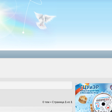
0 тем • Страница
1
из
1