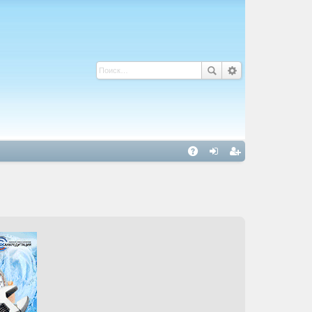
С
A
хо
ег
Q
д
ис
тр
ац
ия