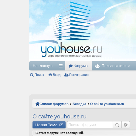
На главную
Форумы
Пользователи
Поиск
Вход
с
Регистрация
ы
лк
и
Список форумов
Беседка
О сайте youhouse.ru
О сайте youhouse.ru
Новая
Тема
В этом форуме нет сообщений.