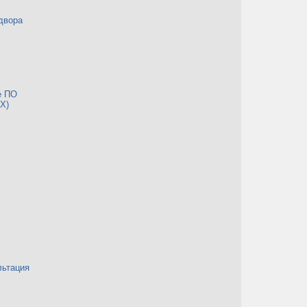
двора
е ПО
Х)
льтация