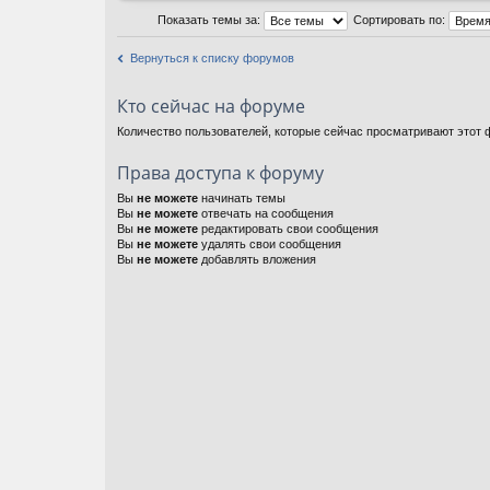
Показать темы за:
Сортировать по:
Вернуться к списку форумов
Кто сейчас на форуме
Количество пользователей, которые сейчас просматривают этот ф
Права доступа к форуму
Вы
не можете
начинать темы
Вы
не можете
отвечать на сообщения
Вы
не можете
редактировать свои сообщения
Вы
не можете
удалять свои сообщения
Вы
не можете
добавлять вложения