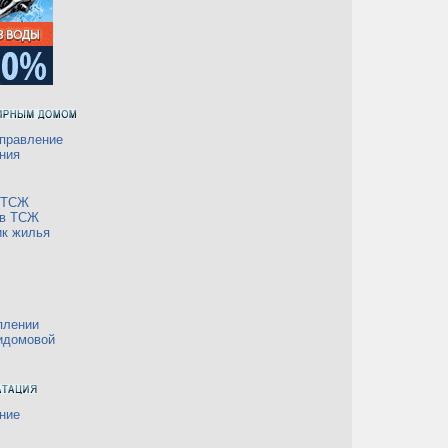
правление
ния
а ТСЖ
 в ТСЖ
ик жилья
плении
идомовой
ние