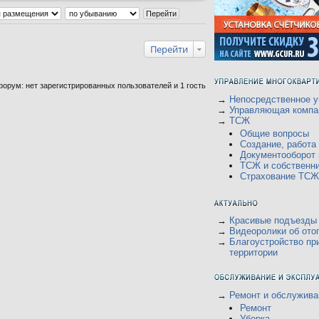
Перейти
орум: нет зарегистрированных пользователей и 1 гость
→
Непосредственное у
→
Управляющая компа
→
ТСЖ
Общие вопросы
Создание, работ
Документооборот
ТСЖ и собственн
Страхование ТСЖ
→
Красивые подъезды
→
Видеоролики об ото
→
Благоустройство пр
территории
→
Ремонт и обслужива
Ремонт
Уборка