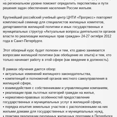
е
на региональном уровне поможет определить перспективы и пути
н
и
решения задач обеспечения населения России жильем.
е
Крупнейший российский учебный центр ЦНТИ «Прогресс» повторяет
комплексный семинар для специалистов жилищных комитетов,
департаментов жилищной политики и иных государственных и
муниципальных структур «Актуальные вопросы деятельности органов
власти по реализации жилищных прав граждан» 24-27 октября 2012
года в Санкт-Петербурге.
Этот обзорный курс будет полезен и тем, кто давно занимается
вопросами жилищной политики (как обобщение их опыта) и тем, кто
только начинает работу в этой сфере (как введение в должность).
В рамках обучения дается обзор:
• актуальных изменений жилищного законодательства,
• компетенций и полномочий органов местного самоуправления в
жилищной сфере,
• взаимодействия с собственниками и управляющими компаниям,
• реализации прав льготных категорий граждан на жилье,
• нормативно-правовых особенностей предоставление
государственных и муниципальных услуг в жилищной сфере,
• порядка изъятия земельных участков с расположенными на них
жилыми домами для государственных и муниципальных нужд,
• практики реализации различных жилищных программ в Петербурге,