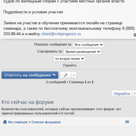
судов по жилищным спорам с участием местных органов власти.
Подробности и условия участия
Заявки на участие в обучении принимаются онлайн на странице
семинара, а также по бесплатному многоканальному телефону 8 (800)
333-88-44 и е-мейлу
client@cntiprogress.ru
.
е
н
Показать сообщения за:
т
с
Сортировать по:
н
в
р
Ответить
на сообщение
3 сообщений • Страница
1
из
1
Перейти
Кто сейчас на форуме
Количество пользователей, которые сейчас просматривают этот форум: нет
зарегистрированных пользователей и 0 гостей
На главную
Список форумов