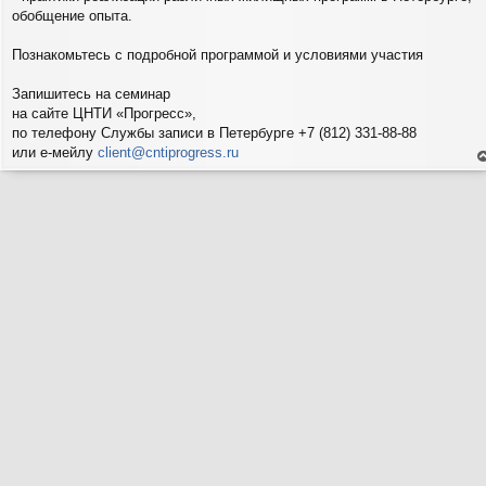
обобщение опыта.
Познакомьтесь с подробной программой и условиями участия
Запишитесь на семинар
на сайте ЦНТИ «Прогресс»,
по телефону Службы записи в Петербурге +7 (812) 331-88-88
или е-мейлу
client@cntiprogress.ru
е
н
т
с
н
в
р