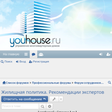
На главную
Поиск
Вход
с
ор
Регистрация
ол
хо
ег
ы
ум
ьз
д
ис
лк
ы
ов
тр
Список форумов
Профессиональные форумы
Форум сотрудников местного самоуправления
и
ат
ац
ои
Жилищная политика. Рекомендации экспертов
ел
ия
ск
Ответить
на сообщение
и