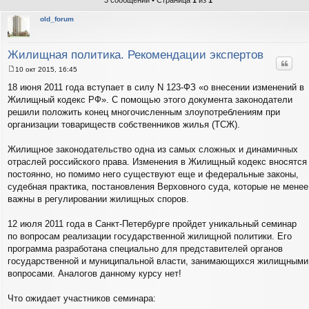
3 сообщений • Страница
1
из
1
old_forum
Жилищная политика. Рекомендации экспертов
Цитат
10 окт 2015, 16:45
С
о
18 июня 2011 года вступает в силу N 123-ФЗ «о внесении изменений в
о
Жилищный кодекс РФ». С помощью этого документа законодатели
б
щ
решили положить конец многочисленным злоупотреблениям при
е
организации товариществ собственников жилья (ТСЖ).
н
и
е
Жилищное законодательство одна из самых сложных и динамичных
отраслей российского права. Изменения в Жилищный кодекс вносятся
постоянно, но помимо него существуют еще и федеральные законы,
судебная практика, постановления Верховного суда, которые не менее
важны в регулировании жилищных споров.
12 июля 2011 года в Санкт-Петербурге пройдет уникальный семинар
по вопросам реализации государственной жилищной политики. Его
программа разработана специально для представителей органов
государственной и муниципальной власти, занимающихся жилищными
вопросами. Аналогов данному курсу нет!
Что ожидает участников семинара: