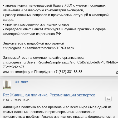
• анализ нормативно-правовой базы в ЖКХ с учетом последних
изменений и развернутые комментарии экспертов,
• разбор сложных вопросов и практических ситуаций в жилищной
сфере,
• практика разрешения жилищных споров,
• передовой опыт Санкт-Петербурга и лучшие практики в сфере
жилищной политики из регионов РФ
Знакомьтесь с подробной программой
cntiprogress.ru/seminarsforcolumn/15763.aspx
Записывайтесь на семинар на сайте организатора
cntiprogress.ru/Users_RegisterSimple.aspx?sid=03d57abb-de87-4b79-bfb5-
75cfb9c6cb27
или по телефону в Петербурге +7 (812) 331-88-88
е
н
т
old_forum
с
н
в
р
Re: Жилищная политика. Рекомендации экспертов
Цитат
10 окт 2015, 16:45
С
о
Жилищная политика во все времена и во всем мире была одной из
о
самых сложных, социально-противоречивых и социально-
б
щ
приоритетных проблем. Анализ жилищного права на федеральном, и