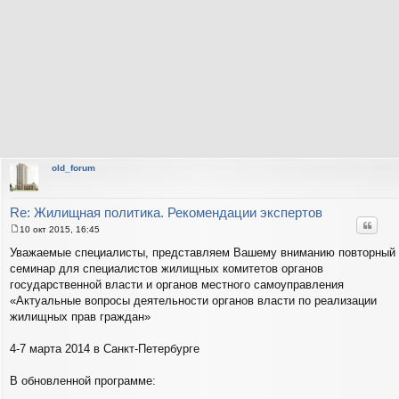
old_forum
Re: Жилищная политика. Рекомендации экспертов
Цитат
10 окт 2015, 16:45
С
о
Уважаемые специалисты, представляем Вашему вниманию повторный
о
семинар для специалистов жилищных комитетов органов
б
щ
государственной власти и органов местного самоуправления
е
«Актуальные вопросы деятельности органов власти по реализации
н
и
жилищных прав граждан»
е
4-7 марта 2014 в Санкт-Петербурге
В обновленной программе: