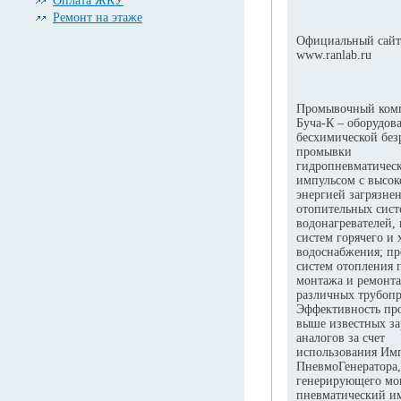
Оплата ЖКУ
Ремонт на этаже
Официальный сайт
www.ranlab.ru
Промывочный ком
Буча-К – оборудов
бесхимической без
промывки
гидропневматичес
импульсом с высок
энергией загрязне
отопительных сист
водонагревателей,
систем горячего и 
водоснабжения; п
систем отопления 
монтажа и ремонта
различных трубопр
Эффективность пр
выше известных з
аналогов за счет
использования Им
ПневмоГенератора,
генерирующего м
пневматический и