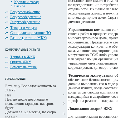
постановление гласит о том, ч
Кровля и фасад
по предоставлению потребител
Разное
отдельности. Их целью являет
Ресурсоснабжение
эксплуатации жилых и нежилы
Ресурсосбережение
многоквартирном доме. Сюда ж
домовладениями.
Энергосбережение
Товары и услуги
Управляющая компания
сог
Специализированное ПО
список работ в процессе соде
Разное (статьи о ЖКХ)
многоквартирного дома, приче
особенности. Прежде всего ст
эксплуатации конкретного объ
касаемо многоквартирного дома
могут только ТСЖ либо управ
Тарифы в ЖКХ
или управляющей организацией
Оплата ЖКУ
управление многоквартирным 
Ремонт на этаже
корректировать договор по св
Техническая эксплуатация о
обеспечение безопасности про
должна выполнять его в ходе 
Есть ли у Вас задолженность за
данном пункте, когда собстве
ЖКУ?
когда управляющая компания п
Нет
4
находящийся в аварийном сост
Нет, но после новогоднего
тарифа на ремонт и содержан
повышения тарифов, наверно,
0
будет.
Ликвидация аварий ЖКХ
Должен за 1-2 месяца, но скоро
0
погашу
Для минимизации вероятности 