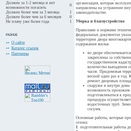
Должен за 1-2 месяца и нет
организация, которая эксплуа
0
возможности погасить
направлены на устранение вну
Должен более чем за 3 месяца
1
законодательстве.
Должен более чем за 6 месяцев
0
Уборка и благоустройство
Не плачу уже более года
1
Правилами и нормами техниче
федеральных документах указан
территории двора многокварти
О сайте
содержания жилья.
Каталог ссылок
во дворе обеспечиваетс
Партнеры
закреплены за собствен
государственном кадаст
количества выпадения сн
часов. Придомовая терр
весной один раз в год. 
ремонт дворовых площа
снаружи и внутри дома 
возможность прохожим б
подготавливаться к пра
процедура осуществляет
водосточных труб. Зимо
сосулек.
Основные работы, которые про
сезона:
1
. подготовительные работы д