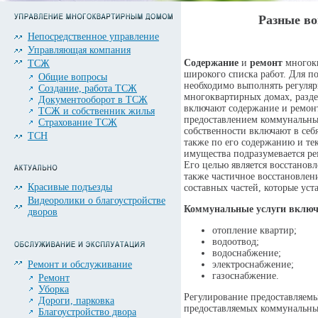
Разные во
Непосредственное управление
Управляющая компания
Содержание
и
ремонт
многокв
ТСЖ
широкого списка работ. Для п
Общие вопросы
необходимо выполнять регуляр
Создание, работа ТСЖ
многоквартирных домах, разд
Документооборот в ТСЖ
включают содержание и ремонт
ТСЖ и собственник жилья
предоставлением коммунальны
Страхование ТСЖ
собственности включают в себ
ТСН
также по его содержанию и т
имущества подразумевается ре
Его целью является восстанов
также частичное восстановлени
Красивые подъезды
составных частей, которые ус
Видеоролики о благоустройстве
Коммунальные услуги включ
дворов
отопление квартир;
водоотвод;
водоснабжение;
Ремонт и обслуживание
электроснабжение;
газоснабжение.
Ремонт
Уборка
Регулирование предоставляемы
Дороги, парковка
предоставляемых коммунальны
Благоустройство двора