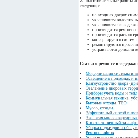
2.
подготовительные работы до
следующее:
на входных дверях сни
укрепляются водосточны
укрепляются флагодержа
производится ремонт сп
производится расконсер
консервируется система
ремонтируются просевш
устраиваются дополните
Статьи о ремонте и содержа
Модернизация системы ин
Освещение в подъездах и н
Благоустройство двора (пр
Озеленение дворовых терр
Приборы учета воды и тепл
Коммунальная техника, уб
Бытовые отходы. ТБО
Мусор, отходы
Эффективный способ вывоз
Экология многоквартирных
Кто ответственный за лифт
Уборка подъездов и обслуж
Ремонт лифтов
Устанавливаем пластиковые