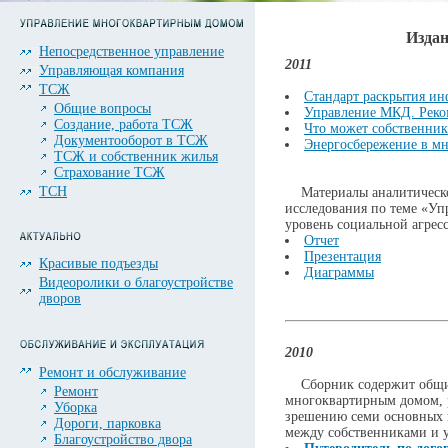
Издан
Непосредственное управление
2011
Управляющая компания
ТСЖ
Стандарт раскрытия и
Общие вопросы
Управление МКД. Реко
Создание, работа ТСЖ
Что может собственни
Документооборот в ТСЖ
Энергосбережение в м
ТСЖ и собственник жилья
Страхование ТСЖ
ТСН
Материалы аналитическог
исследования по теме «У
уровень социальной агрес
Отчет
Презентация
Красивые подъезды
Диаграммы
Видеоролики о благоустройстве
дворов
2010
Ремонт и обслуживание
Сборник содержит общие
Ремонт
многоквартирным домом, 
Уборка
зрешению семи основных 
Дороги, парковка
между собственниками и 
Благоустройство двора