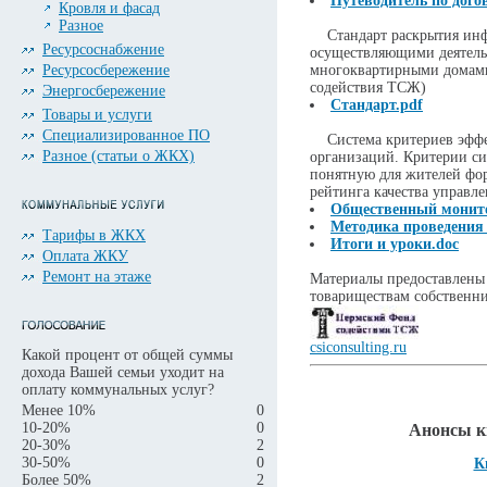
Путеводитель по дого
Кровля и фасад
Разное
Стандарт раскрытия инф
Ресурсоснабжение
осуществляющими деятельн
Ресурсосбережение
многоквартирными домам
содействия ТСЖ)
Энергосбережение
Стандарт.pdf
Товары и услуги
Специализированное ПО
Система критериев эффе
Разное (статьи о ЖКХ)
организаций. Критерии си
понятную для жителей фо
рейтинга качества управле
Общественный монито
Методика проведения
Тарифы в ЖКХ
Итоги и уроки.doc
Оплата ЖКУ
Ремонт на этаже
Материалы предоставлены
товариществам собственн
csiconsulting.ru
Какой процент от общей суммы
дохода Вашей семьи уходит на
оплату коммунальных услуг?
Менее 10%
0
10-20%
0
Анонсы к
20-30%
2
30-50%
0
К
Более 50%
2