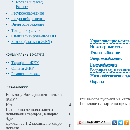
Кровля и фасад
Разное
Ресурсоснабжение
Ресурсосбережение
Энергосбережение
Товары и услуги
Специализированное ПО
Управляющие компа
Разное (статьи о ЖКХ)
Инженерные сети
Теплоснабжение
Энергоснабжение
Тарифы в ЖКХ
Газоснабжение
Оплата ЖКУ
Водопровод, канализ
Ремонт на этаже
Жизнеобеспечение зд
Охрана
Есть ли у Вас задолженность за
При выборе рубрики на карт
ЖКУ?
При клике на карте на ярлы
Нет
4
Нет, но после новогоднего
повышения тарифов, наверно,
0
будет.
Поделиться…
Должен за 1-2 месяца, но скоро
0
погашу