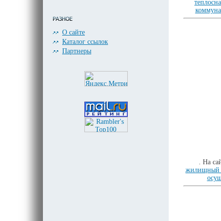
теплосн
коммуна
О сайте
Каталог ссылок
Партнеры
. На с
жилищный 
осущ