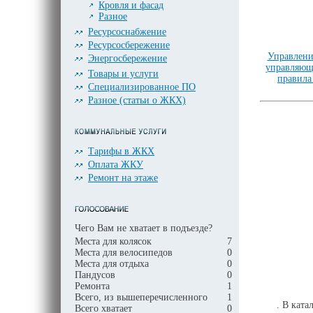
Кровля и фасад
Разное
Ресурсоснабжение
Ресурсосбережение
Управлени
Энергосбережение
управляющ
Товары и услуги
правила
Специализированное ПО
Разное (статьи о ЖКХ)
Тарифы в ЖКХ
Оплата ЖКУ
Ремонт на этаже
Чего Вам не хватает в подъезде?
Места для колясок
7
Места для велосипедов
0
Места для отдыха
0
Пандусов
0
Ремонта
1
Всего, из вышеперечисленного
1
. В кат
Всего хватает
0