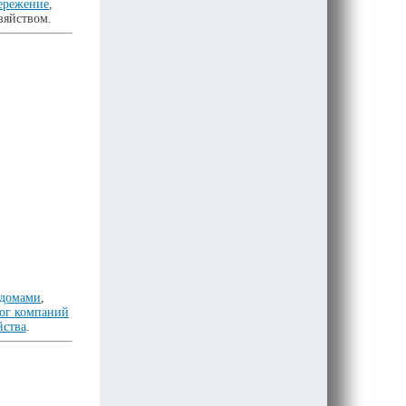
бережение
,
зяйством.
 домами
,
лог компаний
йства
.