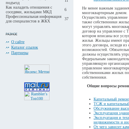
11
подъезд
Как наладить отношения с
Не менее важным задание
6
соседями, жильцами МКД
многоквартирным домом.
Профессиональная информация
Осуществлять управление
37
для специалистов в ЖКХ
также собственники жилы
могут управлять многокв
договор на управление с
котором вписаны все услу
жилья. Жильцы имеют пра
О сайте
этого договора, исходя из
Каталог ссылок
возможностей. Обязательн
Партнеры
должны осуществлять упр
Федеральным законодател
управляющую организацию
управление многоквартир
собственниками жилых пом
собственники.
Общие вопросы ремон
Капитальный ремон
ТСЖ и капитальный
Обслуживание высо
Эксплуатация здан
Эксплуатация и тех
недвижимости и ин
От чего зависит кач