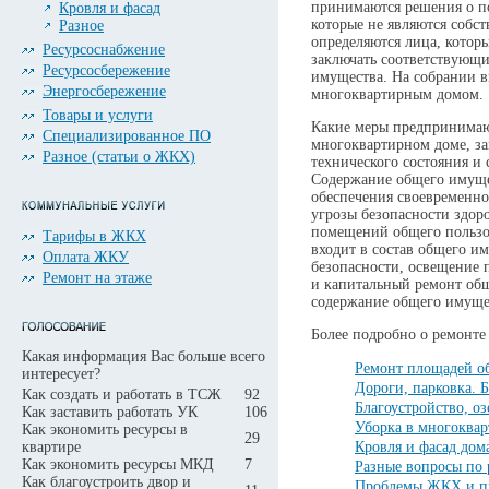
принимаются решения о п
Кровля и фасад
которые не являются собс
Разное
определяются лица, котор
Ресурсоснабжение
заключать соответствующи
Ресурсосбережение
имущества. На собрании в
Энергосбережение
многоквартирным домом.
Товары и услуги
Какие меры предпринимаю
Специализированное ПО
многоквартирном доме, за
Разное (статьи о ЖКХ)
технического состояния и 
Содержание общего имуще
обеспечения своевременно
угрозы безопасности здор
помещений общего пользов
Тарифы в ЖКХ
входит в состав общего и
Оплата ЖКУ
безопасности, освещение
Ремонт на этаже
и капитальный ремонт общ
содержание общего имуще
Более подробно о ремонте
Какая информация Вас больше всего
Ремонт площадей о
интересует?
Дороги, парковка. 
Как создать и работать в ТСЖ
92
Благоустройство, о
Как заставить работать УК
106
Уборка в многоква
Как экономить ресурсы в
29
квартире
Кровля и фасад дом
Как экономить ресурсы МКД
7
Разные вопросы по
Как благоустроить двор и
Проблемы ЖКХ и п