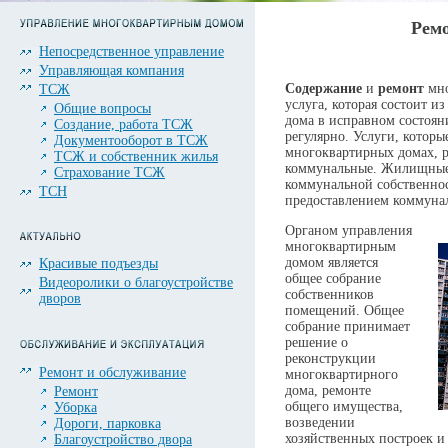
Ремо
Непосредственное управление
Управляющая компания
Содержание
и
ремонт
мно
ТСЖ
услуга, которая состоит и
Общие вопросы
дома в исправном состоян
Создание, работа ТСЖ
регулярно. Услуги, которы
Документооборот в ТСЖ
многоквартирных домах, 
ТСЖ и собственник жилья
коммунальные. Жилищные 
Страхование ТСЖ
коммунальной собственнос
ТСН
предоставлением коммунал
Органом управления
многоквартирным
домом является
Красивые подъезды
общее собрание
Видеоролики о благоустройстве
собственников
дворов
помещений. Общее
собрание принимает
решение о
реконструкции
Ремонт и обслуживание
многоквартирного
дома, ремонте
Ремонт
общего имущества,
Уборка
возведении
Дороги, парковка
хозяйственных построек и
Благоустройство двора