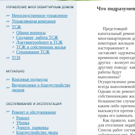
Что подразумев
Непосредственное управление
Управляющая компания
ТСЖ
Предстоящий
Общие вопросы
капитальный ремон
Создание, работа ТСЖ
многоквартирном д
Документооборот в ТСЖ
некоторых жильцов
ТСЖ и собственник жилья
настораживает и
Страхование ТСЖ
заставляет задумать
ТСН
временном переезде
других - волнует по
другому поводу: ка
работы будут
выполнены?
Красивые подъезды
Осуществление ремо
Видеоролики о благоустройстве
всегда выполняемой
дворов
Однако если ремонт
собственниками жил
большинстве случае
каким-либо причин
выскажутся против 
Ремонт и обслуживание
права его начинать.
Ремонт
Как правило, капи
Уборка
для отселения люде
Дороги, парковка
Список работ состав
Благоустройство двора
собственниками. Кт