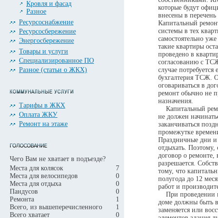
Кровля и фасад
которые будут офиц
Разное
внесены в перечень
Ресурсоснабжение
Капитальный ремон
системы в тех квар
Ресурсосбережение
самостоятельно уже
Энергосбережение
такие квартиры оста
Товары и услуги
проведено в кварти
Специализированное ПО
согласованию с ТСЖ
Разное (статьи о ЖКХ)
случае потребуется 
бухгалтерия ТСЖ. 
оговариваться в до
ремонт обычно не п
назначения.
Тарифы в ЖКХ
Капитальный ремон
Оплата ЖКУ
не должен начинатьс
Ремонт на этаже
заканчиваться поздн
промежутке времен
Праздничные дни и
отдыхать. Поэтому,
договор о ремонте,
Чего Вам не хватает в подъезде?
разрешается. Собст
Места для колясок
7
тому, что капиталь
Места для велосипедов
0
полугода до 12 меся
Места для отдыха
0
работ и производит
Пандусов
0
При проведении ка
Ремонта
1
доме должны быть 
Всего, из вышеперечисленного
1
заменяется или вос
Всего хватает
0
элементов здания л