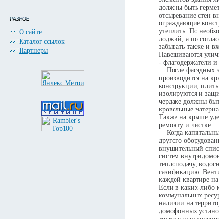
должны быть гермет
отсыревание стен в
ограждающие конст
утеплить. По необх
О сайте
лоджий, а по соглас
Каталог ссылок
забывать также и в
Партнеры
Навешиваются уличн
- флагодержатели и
После фасадных эл
производится на кр
конструкции, плиты
изолируются и защи
чердаке должны быт
кровельные материа
Также на крыше уде
ремонту и чистке.
Когда капитальный
другого оборудовани
внушительный списо
систем внутридомо
теплоподачу, водос
газификацию. Венти
каждой квартире на
Если в каких-либо 
коммунальных ресур
наличии на террито
домофонных устано
тщательную диагнос