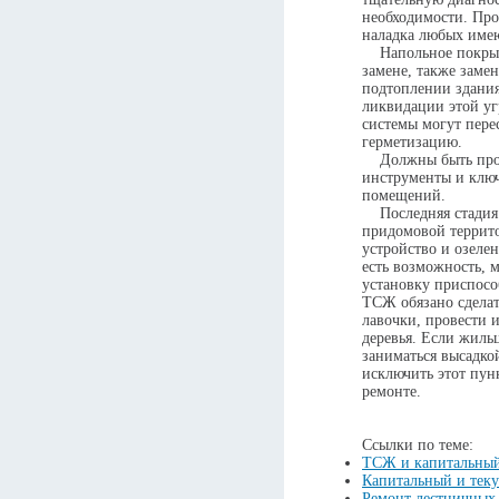
необходимости. Пров
наладка любых име
Напольное покрыти
замене, также заме
подтоплении здания
ликвидации этой уг
системы могут пере
герметизацию.
Должны быть прове
инструменты и ключ
помещений.
Последняя стадия к
придомовой террито
устройство и озелен
есть возможность, 
установку приспосо
ТСЖ обязано сделат
лавочки, провести 
деревья. Если жиль
заниматься высадко
исключить этот пун
ремонте.
Ссылки по теме:
ТСЖ и капитальный
Капитальный и тек
Ремонт лестничных