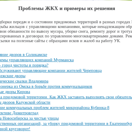
Проблемы ЖКХ и примеры их решения
рки передач и о состоянии придомовых территорий в разных городах 
рьбы жильцов с управляющими компаниями, которые ненадлежащим обр
вои обязанности по вывозу мусора, уборке снега, ремонту дорог и троту
ксированных в договорах по управлению многоквартирными домами. Ре
сылки на полезные сайты с образцами исков и жалоб на работу УК.
яние дворов в Соликамске
лемы управляющих компаний Мурманска
- город чистоты и порядка?
бслуживают управляющие компании жителей Череповца
ежские дворы
ические свалки Владимира
онерка из Омска в борьбе против коммунальщиков
ые дворы Кирова
а придомовой территории. Как ЖКХ заставить выполнять свои обязатель
 дворов Калужской области
ие коммунальных проблем жителей микрорайона Кубинка-8
ективе Димитровград
а Новосибирска за чистые улицы
ственных организаций, за уборку придомовой территории в Екатеринбург
ной круговорот!