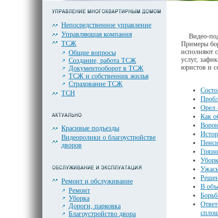
Непосредственное управление
Управляющая компания
Видео-подбо
ТСЖ
Примеры бо
исполняют с
Общие вопросы
услуг, зафи
Создание, работа ТСЖ
юристов и с
Документооборот в ТСЖ
ТСЖ и собственник жилья
Страхование ТСЖ
Состо
ТСН
Проб
Орел 
Как о
Ворон
Красивые подъезды
Истор
Видеоролики о благоустройстве
Пенси
дворов
Грязн
Уборк
Ужасы
Решен
Ремонт и обслуживание
В объ
Ремонт
Борьб
Уборка
Ответ
Дороги, парковка
сплош
Благоустройство двора