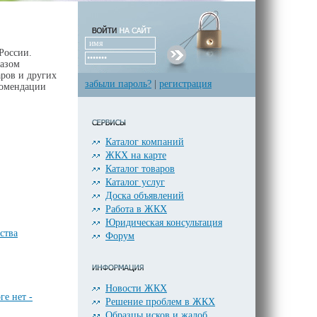
России.
азом
аров и других
забыли пароль?
|
регистрация
комендации
Каталог компаний
ЖКХ на карте
Каталог товаров
Каталог услуг
Доска объявлений
Работа в ЖКХ
Юридическая консультация
ства
Форум
Новости ЖКХ
е нет -
Решение проблем в ЖКХ
Образцы исков и жалоб