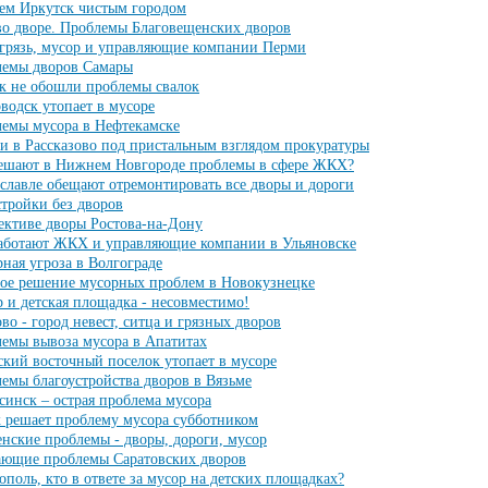
ем Иркутск чистым городом
о дворе. Проблемы Благовещенских дворов
 грязь, мусор и управляющие компании Перми
емы дворов Самары
к не обошли проблемы свалок
водск утопает в мусоре
емы мусора в Нефтекамске
и в Рассказово под пристальным взглядом прокуратуры
ешают в Нижнем Новгороде проблемы в сфере ЖКХ?
славле обещают отремонтировать все дворы и дороги
тройки без дворов
ективе дворы Ростова-на-Дону
аботают ЖКХ и управляющие компании в Ульяновске
ная угроза в Волгограде
ое решение мусорных проблем в Новокузнецке
 и детская площадка - несовместимо!
во - город невест, ситца и грязных дворов
емы вывоза мусора в Апатитах
кий восточный поселок утопает в мусоре
емы благоустройства дворов в Вязьме
инск – острая проблема мусора
 решает проблему мусора субботником
нские проблемы - дворы, дороги, мусор
ющие проблемы Саратовских дворов
ополь, кто в ответе за мусор на детских площадках?