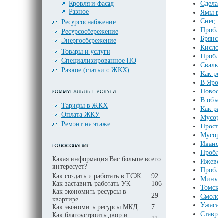
Кровля и фасад
Сдела
Разное
Ямы в
Снег,
Ресурсоснабжение
Пробл
Ресурсосбережение
Брянс
Энергосбережение
Кисло
Товары и услуги
Пробл
Специализированное ПО
Свалк
Разное (статьи о ЖКХ)
Как р
В Яро
Новос
В объ
Тарифы в ЖКХ
Как р
Оплата ЖКУ
Мусор
Ремонт на этаже
Прост
Мусор
Ивано
Пробл
Какая информация Вас больше всего
Ижевс
интересует?
Пробл
Как создать и работать в ТСЖ
92
Минус
Как заставить работать УК
106
Томск
Как экономить ресурсы в
29
Смоле
квартире
Ужаса
Как экономить ресурсы МКД
7
Ставр
Как благоустроить двор и