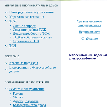
Непосредственное управление
Управляющая компания
ТСЖ
Органы местного
самоуправления
Общие вопросы
Создание, работа ТСЖ
Недвижимость
Документооборот в ТСЖ
ТСЖ и собственник жилья
Снабжение
Страхование ТСЖ
ТСН
Теплоснабжение, водосна
электроснабжение
Красивые подъезды
..
Видеоролики о благоустройстве
дворов
..
..
Ремонт и обслуживание
Ремонт
..
Уборка
Дороги, парковка
Благоустройство двора
..