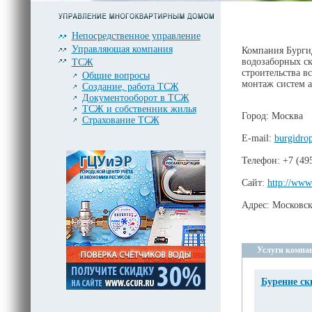
Непосредственное управление
Управляющая компания
Компания Бургид
водозаборных ск
ТСЖ
строительства в
Общие вопросы
монтаж систем 
Создание, работа ТСЖ
Документооборот в ТСЖ
ТСЖ и собственник жилья
Город: Москва
Страхование ТСЖ
E-mail:
burgidro
Телефон: +7 (49
Сайт:
http://www
Адрес: Московск
Услуги компа
Бурение ск