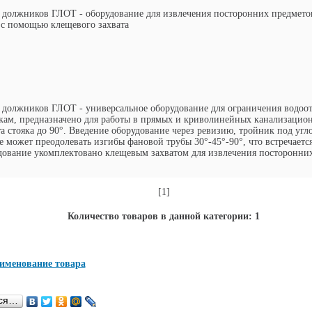
 должников ГЛОТ - оборудование для извлечения посторонних предмето
 с помощью клещевого захвата
 должников ГЛОТ - универсальное оборудование для ограничения водоо
ам, предназначено для работы в прямых и криволинейных канализацион
а стояка до 90°. Введение оборудование через ревизию, тройник под угло
 может преодолевать изгибы фановой трубы 30°-45°-90°, что встречаетс
дование укомплектовано клещевым захватом для извлечения посторонни
.
[1]
Количество товаров в данной категории: 1
именование товара
ься…