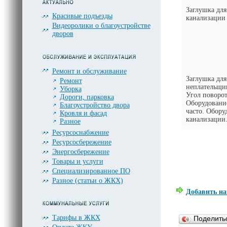
Заглушка для
Красивые подъезды
канализации
Видеоролики о благоустройстве
дворов
Ремонт и обслуживание
Заглушка для
Ремонт
неплательщик
Уборка
Угол поворот
Дороги, парковка
Оборудование
Благоустройство двора
часто. Обору
Кровля и фасад
канализации
Разное
Ресурсоснабжение
Ресурсосбережение
Энергосбережение
Товары и услуги
Специализированное ПО
Разное (статьи о ЖКХ)
Добавить на
Тарифы в ЖКХ
Поделит