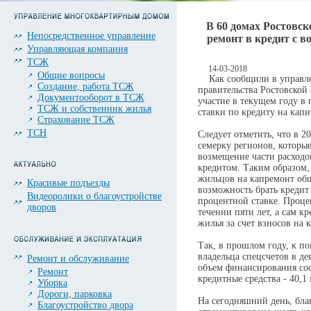
В 60 домах Ростовс
Непосредственное управление
ремонт в кредит с в
Управляющая компания
ТСЖ
14-03-2018
Общие вопросы
Как сообщили в управле
Создание, работа ТСЖ
правительства Ростовской 
Документооборот в ТСЖ
участие в текущем году в
ТСЖ и собственник жилья
ставки по кредиту на кап
Страхование ТСЖ
ТСН
Следует отметить, что в 2
семерку регионов, которы
возмещение части расходо
кредитом. Таким образом
жильцов на капремонт общ
Красивые подъезды
возможность брать кредит
Видеоролики о благоустройстве
процентной ставке. Проце
дворов
течении пяти лет, а сам к
жилья за счет взносов на
Так, в прошлом году, к п
владельца спецсчетов в д
Ремонт и обслуживание
объем финансирования сос
Ремонт
кредитные средства - 40,1
Уборка
Дороги, парковка
На сегодняшний день, бла
Благоустройство двора