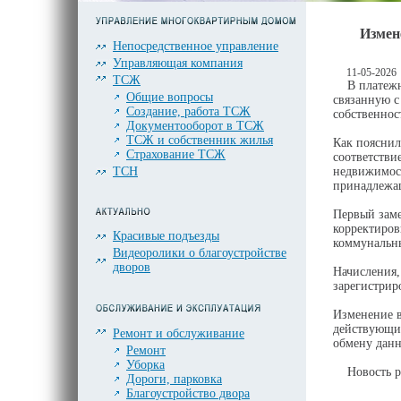
Измен
Непосредственное управление
Управляющая компания
11-05-2026
ТСЖ
В платежны
Общие вопросы
связанную с
Создание, работа ТСЖ
собственнос
Документооборот в ТСЖ
ТСЖ и собственник жилья
Как пояснил
Страхование ТСЖ
соответстви
ТСН
недвижимост
принадлежа
Первый заме
корректиров
Красивые подъезды
коммунальны
Видеоролики о благоустройстве
дворов
Начисления,
зарегистрир
Изменение в
действующим
Ремонт и обслуживание
обмену данн
Ремонт
Уборка
Новость р
Дороги, парковка
Благоустройство двора