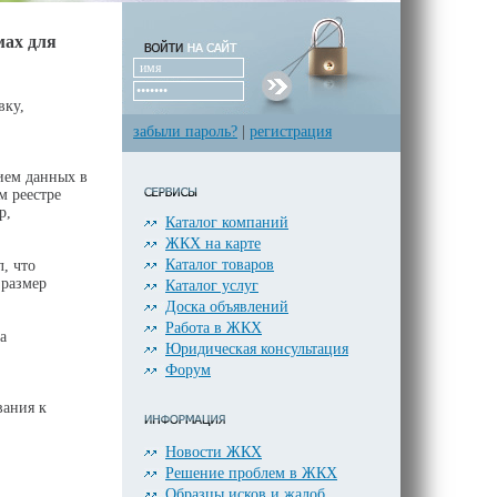
мах для
вку,
забыли пароль?
|
регистрация
ием данных в
м реестре
р,
Каталог компаний
ЖКХ на карте
Каталог товаров
, что
 размер
Каталог услуг
Доска объявлений
Работа в ЖКХ
а
Юридическая консультация
Форум
,
вания к
Новости ЖКХ
Решение проблем в ЖКХ
Образцы исков и жалоб