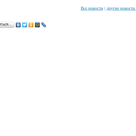
Все новости
|
другие новост
иться…