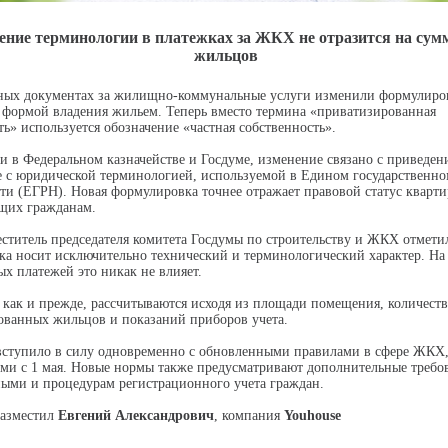
ение терминологии в платежках за ЖКХ не отразится на сум
жильцов
х документах за жилищно-коммунальные услуги изменили формулиро
 формой владения жильем. Теперь вместо термина «приватизированная
ть» используется обозначение «частная собственность».
и в Федеральном казначействе и Госдуме, изменение связано с приведен
е с юридической терминологией, используемой в Едином государственно
и (ЕГРН). Новая формулировка точнее отражает правовой статус кварти
щих гражданам.
ститель председателя комитета Госдумы по строительству и ЖКХ отметил
ка носит исключительно технический и терминологический характер. На
х платежей это никак не влияет.
 как и прежде, рассчитываются исходя из площади помещения, количеств
ованных жильцов и показаний приборов учета.
ступило в силу одновременно с обновленными правилами в сфере ЖКХ
и с 1 мая. Новые нормы также предусматривают дополнительные требо
ыми и процедурам регистрационного учета граждан.
азместил
Евгений Александрович
, компания
Youhouse