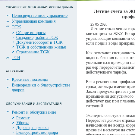
Летние счета за Ж
Непосредственное управление
профи
Управляющая компания
25-05-2026
ТСЖ
Летние отключения горяч
Общие вопросы
квитанциях за ЖКУ. Во вр
Создание, работа ТСЖ
управляющие компании обя
Документооборот в ТСЖ
если подача воды прекраща
ТСЖ и собственник жилья
Страхование ТСЖ
Как отмечают специалисты
ТСН
водоснабжения на срок от 
уменьшиться примерно на
размер перерасчета завис
действующего тарифа.
Красивые подъезды
Если ремонт или профила
Видеоролики о благоустройстве
срока, жильцы имеют прав
дворов
Закон предусматривает ум
превышения допустимого 
действует как при плановы
ситуаций.
Ремонт и обслуживание
Эксперты советуют внимат
Ремонт
Перерасчет должен отража
Уборка
начисления не всегда корр
Дороги, парковка
прежней несмотря на отсу
Благоустройство двора
обратиться в управляющу