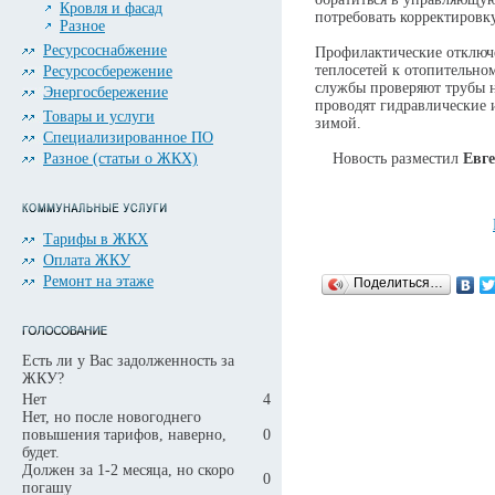
Кровля и фасад
потребовать корректировк
Разное
Ресурсоснабжение
Профилактические отключе
теплосетей к отопительно
Ресурсосбережение
службы проверяют трубы н
Энергосбережение
проводят гидравлические 
Товары и услуги
зимой.
Специализированное ПО
Разное (статьи о ЖКХ)
Новость разместил
Евг
Тарифы в ЖКХ
Оплата ЖКУ
Ремонт на этаже
Поделиться…
Есть ли у Вас задолженность за
ЖКУ?
Нет
4
Нет, но после новогоднего
повышения тарифов, наверно,
0
будет.
Должен за 1-2 месяца, но скоро
0
погашу