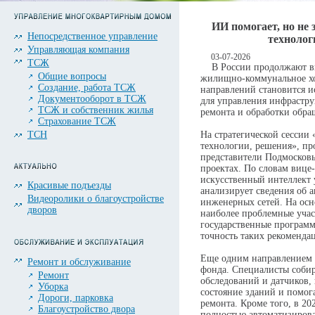
ИИ помогает, но не
Непосредственное управление
техноло
Управляющая компания
03-07-2026
ТСЖ
В России продолжают вн
Общие вопросы
жилищно-коммунальное хо
Создание, работа ТСЖ
направлений становится и
Документооборот в ТСЖ
для управления инфрастру
ТСЖ и собственник жилья
ремонта и обработки обра
Страхование ТСЖ
ТСН
На стратегической сессии
технологии, решения», пр
представители Подмосков
проектах. По словам вице
искусственный интеллект у
Красивые подъезды
анализирует сведения об 
Видеоролики о благоустройстве
инженерных сетей. На осн
дворов
наиболее проблемные учас
государственные програм
точность таких рекоменда
Еще одним направлением 
Ремонт и обслуживание
фонда. Специалисты соб
Ремонт
обследований и датчиков,
Уборка
состояние зданий и помог
Дороги, парковка
ремонта. Кроме того, в 20
Благоустройство двора
полностью автоматизироват