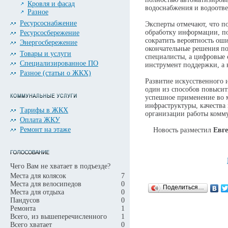
Кровля и фасад
водоснабжения и водоотве
Разное
Ресурсоснабжение
Эксперты отмечают, что п
обработку информации, п
Ресурсосбережение
сократить вероятность оши
Энергосбережение
окончательные решения п
Товары и услуги
специалисты, а цифровые 
Специализированное ПО
инструмент поддержки, а 
Разное (статьи о ЖКХ)
Развитие искусственного 
один из способов повысит
успешное применение во м
инфраструктуры, качества
Тарифы в ЖКХ
организации работы комм
Оплата ЖКУ
Ремонт на этаже
Новость разместил
Евг
Чего Вам не хватает в подъезде?
Места для колясок
7
Места для велосипедов
0
Поделиться…
Места для отдыха
0
Пандусов
0
Ремонта
1
Всего, из вышеперечисленного
1
Всего хватает
0