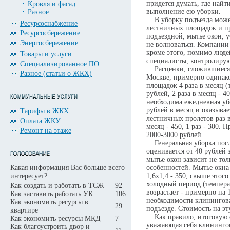
придется думать, где най
Кровля и фасад
выполнение ею уборки.
Разное
В уборку подъезда может 
Ресурсоснабжение
лестничных площадок и про
Ресурсосбережение
подъездной, мытье окон, 
Энергосбережение
не волноваться. Компании
кроме этого, помимо люде
Товары и услуги
специалисты, контролиру
Специализированное ПО
Расценки, сложившиеся 
Разное (статьи о ЖКХ)
Москве, примерно одинако
площадок 4 раза в месяц (
рублей, 2 раза в месяц - 4
необходима ежедневная убо
рублей в месяц и оказывае
Тарифы в ЖКХ
лестничных пролетов раз в
Оплата ЖКУ
месяц - 450, 1 раз - 300.
Ремонт на этаже
2000-3000 рублей.
Генеральная уборка посл
оценивается от 40 рублей
мытье окон зависит не тол
Какая информация Вас больше всего
особенностей. Мытье окна 
интересует?
1,6х1,4 - 350, свыше этог
холодный период (темпера
Как создать и работать в ТСЖ
92
возрастает - примерно на 
Как заставить работать УК
106
необходимости клинингова
Как экономить ресурсы в
29
подъезде. Стоимость на эт
квартире
Как правило, итоговую с
Как экономить ресурсы МКД
7
уважающая себя клинингов
Как благоустроить двор и