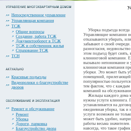
У
Непосредственное управление
Управляющая компания
ТСЖ
Уборка подъезда всегда 
Общие вопросы
Управляющие компании не
Создание, работа ТСЖ
отказываются убирать, или
Документооборот в ТСЖ
забывают о своей очереди
ТСЖ и собственник жилья
разногласия, недовольство
Страхование ТСЖ
этом подъезд будет сиять, 
ТСН
клининговой компании. Ещ
вызывало непонимание и у
клининговая компания пре
уборки. Это может быть у
помещений, прилегающей 
Красивые подъезды
популярностью пользуется
Видеоролики о благоустройстве
тем фактом, что с каждым
дворов
компаний на обслуживани
Жильцы каждого дома мо
нужны услуги клининга. 
устанавливается на догово
Ремонт и обслуживание
ежедневная уборка, так и 
услуги возможен не только
Ремонт
может быть удобно, наприм
Уборка
работы весьма значителен
Дороги, парковка
навсегда, что такое графи
Благоустройство двора