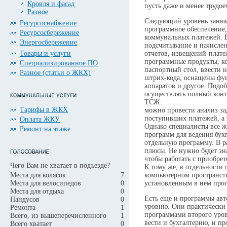
Кровля и фасад
пусть даже и менее трудое
Разное
Следующий уровень заним
Ресурсоснабжение
программное обеспечение, 
Ресурсосбережение
коммунальных платежей. В
Энергосбережение
подсчитывание и начислен
Товары и услуги
отчетов, извещений-платеж
программные продукты, ко
Специализированное ПО
паспортный стол, ввести 
Разное (статьи о ЖКХ)
штрих-кода, оснащены фу
аппаратов и другое. Под
осуществлять полный конт
ТСЖ:
Тарифы в ЖКХ
можно провести анализ за
поступивших платежей, а 
Оплата ЖКУ
Однако специалисты все 
Ремонт на этаже
программ для ведения бух
отдельную программу. В р
плюсы. Не нужно будет зна
чтобы работать с приобре
Чего Вам не хватает в подъезде?
К тому же, в отдельности
Места для колясок
7
компьютерном пространств
Места для велосипедов
0
установленным в нем про
Места для отдыха
0
Есть еще и программы авт
Пандусов
0
уровню. Они практически
Ремонта
1
программами второго уров
Всего, из вышеперечисленного
1
вести и бухгалтерию, и пр
Всего хватает
0