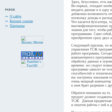
Здесь, безусловно, есть м
Во-первых, отпадает необ
вводить данные и в одну 
добавлена возможность о
О сайте
поскольку доходы и расхо
Каталог ссылок
Что касается бухгалтера, 
Партнеры
высокофункциональных пр
знания для того, чтобы ра
программами. Само собой,
приобретение сразу двух 
Следующий признак, по к
управления ТСЖ программн
работе программы. Сегодн
компьютерного программи
обработку данных в огром
времени. но следует помн
программы зависит не толь
способностей и техническ
вас настроена локальная с
очень мощный компьютер д
к ним будет разрешен с д
Обратите внимание на то
продукт должен создавать
ТСЖ. Данная предметная 
и опытом работы с ней в 