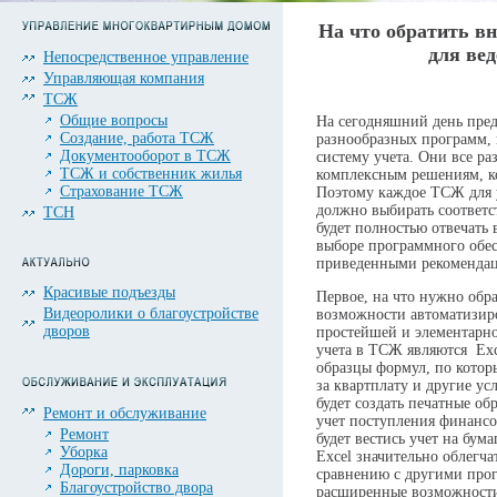
На что обратить в
для ве
Непосредственное управление
Управляющая компания
ТСЖ
Общие вопросы
На сегодняшний день пред
Создание, работа ТСЖ
разнообразных программ,
Документооборот в ТСЖ
систему учета. Они все р
ТСЖ и собственник жилья
комплексным решениям, к
Страхование ТСЖ
Поэтому каждое ТСЖ для у
должно выбирать соответ
ТСН
будет полностью отвечать
выборе программного обе
приведенными рекоменда
Красивые подъезды
Первое, на что нужно обр
Видеоролики о благоустройстве
возможности автоматизир
дворов
простейшей и элементарно
учета в ТСЖ являются Exc
образцы формул, по котор
за квартплату и другие у
будет создать печатные об
Ремонт и обслуживание
учет поступления финансо
Ремонт
будет вестись учет на бум
Уборка
Excel значительно облегч
Дороги, парковка
сравнению с другими прог
Благоустройство двора
расширенные возможности,