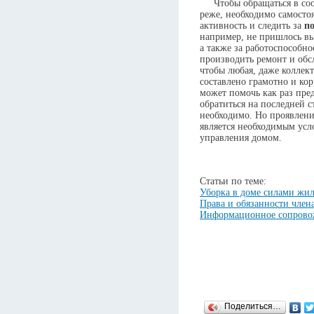
Чтобы обращаться в соо
реже, необходимо самосто
активность и следить за
п
например, не пришлось вы
а также за работоспособн
производить ремонт и обс
чтобы любая, даже коллек
составлено грамотно и ко
может помочь как раз пре
обратиться на последней с
необходимо. Но проявлени
является необходимым ус
управления домом.
Статьи по теме:
Уборка в доме силами жи
Права и обязанности чле
Информационное сопрово
Поделиться…