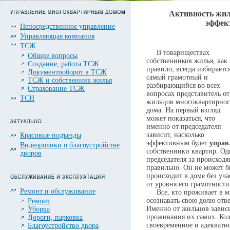
Активность жил
эффек
Непосредственное управление
Управляющая компания
ТСЖ
В товариществах
Общие вопросы
собственников жилья, как
Создание, работа ТСЖ
правило, всегда избираетс
Документооборот в ТСЖ
самый грамотный и
ТСЖ и собственник жилья
разбирающийся во всех
Страхование ТСЖ
вопросах представитель от
ТСН
жильцов многоквартирног
дома. На первый взгляд
может показаться, что
именно от председателя
зависит, насколько
Красивые подъезды
эффективным будет
управ
Видеоролики о благоустройстве
собственники квартир. Од
дворов
председателя за происход
правильно. Он не может бы
происходит в доме без уч
от уровня его грамотности
Ремонт и обслуживание
Все, кто проживает в мн
осознавать свою долю отве
Ремонт
Именно от жильцов зависи
Уборка
проживания их самих. Кол
Дороги, парковка
своевременное и адекват
Благоустройство двора