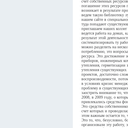
счет собственных ресурсо
погашение этих ресурсов п
возникает в результате п
ведем такую библиотеку л
нашем сайте в специально
туда попадают существую
приглашаем наших коллег 
ведется работа на домах, 
результат этой деятельнос
систематизировать ту рабо
можно разделить на нескол
потреблению, это вопросы
ресурса. Это достижение 
приборов, инженерных ко
утепления, герметизации 
утепления существующих и 
проектов, достаточно сло
воспроизводимости, потом
в условиях кризис менедж
проблему в существующих 
заострить внимание то, чт
2008, в 2009 году, о котор
привлекались средства ф
Это средства собственнико
счет которых и проводила
этом важным остается то, 
Это то, что, безусловно, 
организовали эту работу, 