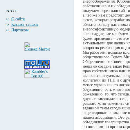
энергосбережения. Ключево
собственника и их объеди
получаем через наш сайт 
а что же нам предстоит д
О сайте
актов, которые разрабатыв
Каталог ссылок
обязательства у нас снова
энергоэффективную модер
Партнеры
энергоаудит, где мы будем
будем применять – это все
актуальными для наших чл
вопросов реализация подх
Мы работаем, помимо пло
общественного Совета Мин
Общественного Совета при
недавно создана такая Ко
прав собственников наним
выносятся актуальные воп
коллегами из ТПП и с друг
менее удачно как-то догов
безусловно, есть много во
сожалению, то, что сегодн
другого законодательства,
реально хотят изменить си
заданной темы сегодняшне
акцентировать внимание на
нашей ассоциации. Это ра
объединяют товарищества 
ассоциации по организаци