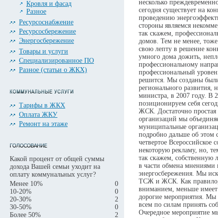
несколько преждевременно
Кровля и фасад
сегодня существует на ко
Разное
проведению энергоэффект
Ресурсоснабжение
стороны являемся некомме
Ресурсосбережение
так скажем, профессионал
Энергосбережение
домов. Тем не менее, тоже
свою лепту в решение кон
Товары и услуги
умного дома дожить, неп
Специализированное ПО
профессиональному напра
Разное (статьи о ЖКХ)
профессиональный уровень
решится. Мы созданы был
регионального развития, 
министра, в 2007 году. В 
позиционируем себя сегод
Тарифы в ЖКХ
ЖСК. Достаточно простая 
Оплата ЖКУ
организаций мы объединяе
Ремонт на этаже
муниципальные организац
подробно дальше об этом 
четвертое Всероссийское с
некоторую рекламу, но, те
так скажем, собственную л
Какой процент от общей суммы
в части обмена мнениями
дохода Вашей семьи уходит на
энергосбережения. Мы ис
оплату коммунальных услуг?
ТСЖ и ЖСК. Как правило, 
Менее 10%
0
вниманием, меньше имеет
10-20%
0
дорогие мероприятия. Мы 
20-30%
2
всем по силам принять со
30-50%
0
Очередное мероприятие мы
Более 50%
2