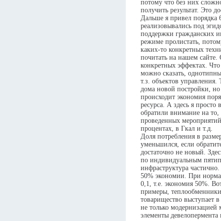
потому что без них сложн
получить результат. Это д
Дальше я привел порядка 6
реализовывались под эги
поддержки гражданских и
режиме пролистать, потому
каких-то конкретных техн
почитать на нашем сайте. 
конкретных эффектах. Что 
можно сказать, однотипные
т.з. объектов управления. 
дома новой постройки, но 
происходит экономия поря
ресурса. А здесь я просто 
обратили внимание на то, 
проведенных мероприятий 
процентах, в Гкал и т.д.
Доля потребления в разме
уменьшился, если обратит
достаточно не новый. Зде
по индивидуальным пятип
инфраструктура частично
50% экономии. При нормат
0,1, т.е. экономия 50%. Во
примеры, теплообменники,
товарищество выступает в 
не только модернизацией 
элементы девелопермента 