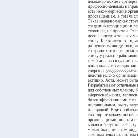
некоммерческие партнерств
профессиональным напра
есть некоммерческие орг
просвещением, в том числ
Такая неравномерная струк
созданию ассоциации в ре
сложный, не простой. Реа
деятельности которых я мог
снизу. К сожалению, то, ч
разрушается ввиду того, ч
создавших эти организаци
снизу у реально работающ
такой анализ ситуации с т
наши коллеги сегодня зан
энерго и ресурсосбережен
действительно организаци
активно. Хотя, может быть,
Разрабатывают отдельные
для собственных членов, 
энергоснабжения, теплосна
более эффективными с т.з.
поставщиками, выступают 
площадкой. Еще проблема 
сих пор не можем догово
организациями, она там ос
коллеги берут на себя эту
может быть, не в том виде
законодательство, но, тем