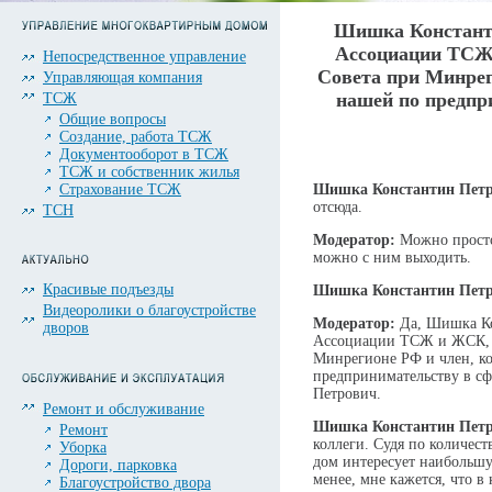
Шишка Константи
Ассоциации ТСЖ
Непосредственное управление
Совета при Минре
Управляющая компания
нашей по предпр
ТСЖ
Общие вопросы
Создание, работа ТСЖ
Документооборот в ТСЖ
ТСЖ и собственник жилья
Страхование ТСЖ
Шишка Константин Петр
отсюда.
ТСН
Модератор:
Можно просто,
можно с ним выходить.
Красивые подъезды
Шишка Константин Петр
Видеоролики о благоустройстве
Модератор:
Да, Шишка Ко
дворов
Ассоциации ТСЖ и ЖСК, ч
Минрегионе РФ и член, к
предпринимательству в с
Петрович.
Ремонт и обслуживание
Шишка Константин Петр
Ремонт
коллеги. Судя по количес
Уборка
дом интересует наибольшу
Дороги, парковка
менее, мне кажется, что в
Благоустройство двора