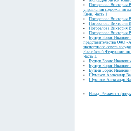
Молодцов Антон Анатол
Погорелова Виктория В
управления содержания жи
Киев. Часть 1
Погорелова Виктория В
Погорелова Виктория В
Погорелова Виктория В
Погорелова Виктория В
Бутцев Борис Иванович
представительства ОАО «А
экспортного совета госуд
Российской Федерации по
Часть 1.
Бутцев Борис Иванович.
Бутцев Борис Иванович.
Бутцев Борис Иванович.
Шумаков Александр Вас
Шумаков Александр Вас
Назад. Регламент фору