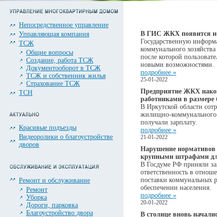
Непосредственное управление
В ГИС ЖКХ появится н
Управляющая компания
Государственную инфор
ТСЖ
коммунального хозяйств
Общие вопросы
после которой пользовате
Создание, работа ТСЖ
новыми возможностями.
Документооборот в ТСЖ
подробнее »
ТСЖ и собственник жилья
25-01-2022
Страхование ТСЖ
Предприятие ЖКХ накоп
ТСН
работниками в размере 
В Иркутской области сот
жилищно-коммунального х
получали зарплату.
Красивые подъезды
подробнее »
Видеоролики о благоустройстве
21-01-2022
дворов
Нарушение нормативов 
крупными штрафами дл
В Госдуме РФ приняли з
ответственность в отнош
поставки коммунальных 
Ремонт и обслуживание
обеспечении населения.
Ремонт
подробнее »
Уборка
20-01-2022
Дороги, парковка
Благоустройство двора
В столице вновь начали