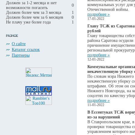
Должен за 1-2 месяца и нет
коммунальных услуг для 
0
возможности погасить
Отечественной войны.
Должен более чем за 3 месяца
1
подробнее »
Должен более чем за 6 месяцев
0
17-01-2022
Не плачу уже более года
1
Главу ТСЖ из Саратова 
рублей
Главу товарищества собс
района Саратова осудили 
О сайте
причинение имущественно
Каталог ссылок
региональной прокуратур
подробнее »
Партнеры
12-01-2022
Коммунальные организа
некачественную уборку 
По словам мэра Нижнего 
некачественную уборку с
штрафами. Об этом он со
Нижнего Новгорода, на к
соцсетях по качеству убор
подробнее »
11-01-2022
В Ессентуках ТСЖ верн
из-за нарушений
В Ставропольском крае, в
проверки товарищества с
управлением которого н