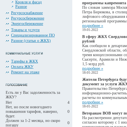
Кровля и фасад
программы капремонта
Разное
По словам заммэра Москв
Петра Бирюкова, в столиц
Ресурсоснабжение
лифтового оборудования 
Ресурсосбережение
региональной программы 
Энергосбережение
подробнее »
Товары и услуги
19-01-2022
Специализированное ПО
В сферу ЖКХ Свердловс
Разное (статьи о ЖКХ)
рублей
Как сообщили в департа
Свердловской области, об
тремя концессионными с
Сысерти, Арамили и Ниж
Тарифы в ЖКХ
1,5 млрд руб.
Оплата ЖКУ
подробнее »
Ремонт на этаже
18-01-2022
Жители Петербурга буд
документ за услуги ЖК
Правительство Петербург
Есть ли у Вас задолженность за
информационно-расчетны
ЖКУ?
расчеты по коммунальны
подробнее »
Нет
4
18-01-2022
Нет, но после новогоднего
повышения тарифов, наверно,
0
Ветеранам ВОВ могут п
будет.
На рассмотрении депутат
Должен за 1-2 месяца, но скоро
согласно которому с 1 ию
0
погашу
компенсироваться расход