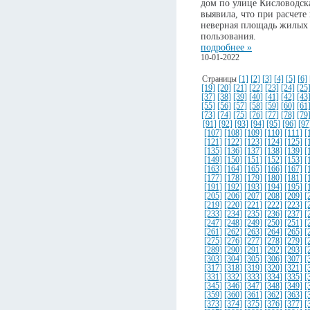
дом по улице Кисловодск
выявила, что при расчет
неверная площадь жилых
пользования.
подробнее »
10-01-2022
Страницы
[1]
[2]
[3]
[4]
[5]
[6]
[19]
[20]
[21]
[22]
[23]
[24]
[25
[37]
[38]
[39]
[40]
[41]
[42]
[43
[55]
[56]
[57]
[58]
[59]
[60]
[61
[73]
[74]
[75]
[76]
[77]
[78]
[79
[91]
[92]
[93]
[94]
[95]
[96]
[97
[107]
[108]
[109]
[110]
[111]
[
[121]
[122]
[123]
[124]
[125]
[
[135]
[136]
[137]
[138]
[139]
[
[149]
[150]
[151]
[152]
[153]
[
[163]
[164]
[165]
[166]
[167]
[
[177]
[178]
[179]
[180]
[181]
[
[191]
[192]
[193]
[194]
[195]
[
[205]
[206]
[207]
[208]
[209]
[
[219]
[220]
[221]
[222]
[223]
[
[233]
[234]
[235]
[236]
[237]
[
[247]
[248]
[249]
[250]
[251]
[
[261]
[262]
[263]
[264]
[265]
[
[275]
[276]
[277]
[278]
[279]
[
[289]
[290]
[291]
[292]
[293]
[
[303]
[304]
[305]
[306]
[307]
[
[317]
[318]
[319]
[320]
[321]
[
[331]
[332]
[333]
[334]
[335]
[
[345]
[346]
[347]
[348]
[349]
[
[359]
[360]
[361]
[362]
[363]
[
[373]
[374]
[375]
[376]
[377]
[